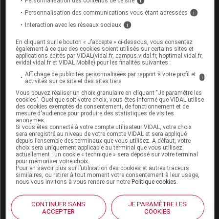
Personnalisation des contenus de ce site
i
Personnalisation des communications vous étant adressées
Pour en savoir plus
i
Interaction avec les réseaux sociaux
i
Palmer TJ
et al
. Invasive cervical cancer incidence
En cliquant sur le bouton « J’accepte » ci-dessous, vous consentez
following bivalent human papillomavirus
également à ce que des cookies soient utilisés sur certains sites et
vaccination: a population-based observational
applications édités par VIDAL(vidal.fr, campus.vidal.fr, hoptimal.vidal.fr,
evidal.vidal.fr et VIDAL Mobile) pour les finalités suivantes :
study of age at immunization, dose, and deprivation.
Affichage de publicités personnalisées par rapport à votre profil et
JNCI: Journal of the National Cancer Institute
, 2024,
i
activités sur ce site et des sites tiers
00(0), 1–9
Vous pouvez réaliser un choix granulaire en cliquant "Je paramètre les
cookies". Quel que soit votre choix, vous êtes informé que VIDAL utilise
des cookies exemptés de consentement, de fonctionnement et de
mesure d'audience pour produire des statistiques de visites
anonymes.
Si vous êtes connecté à votre compte utilisateur VIDAL, votre choix
sera enregistré au niveau de votre compte VIDAL et sera appliqué
Sources
depuis l’ensemble des terminaux que vous utilisez. A défaut, votre
choix sera uniquement applicable au terminal que vous utilisez
actuellement : un cookie « technique » sera déposé sur votre terminal
VIDAL
pour mémoriser votre choix.
Pour en savoir plus sur l’utilisation des cookies et autres traceurs
similaires, ou retirer à tout moment votre consentement à leur usage,
nous vous invitons à vous rendre sur notre
Politique cookies
.
Les commentaires sont momentanément
CONTINUER SANS
JE PARAMÈTRE LES
désactivés
ACCEPTER
COOKIES