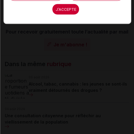
La publication de commentaires est
J'ACCEPTE
momentanément indisponible.
Pour recevoir gratuitement toute l’actualité par mail
Je m'abonne !
Dans la même
rubrique
05 août 2026
Alcool, tabac, cannabis : les jeunes se sont‑ils
vraiment détournés des drogues ?
04 août 2026
Une consultation citoyenne pour réfléchir au
viellissement de la population