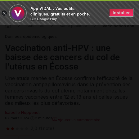
App VIDAL : Vos outils
Installer
×
cliniques, gratuits et en poche.
Sur Google Play
Vaccination anti-H
Actualités
Santé publique
Données épidémiologiques
Vaccination anti-HPV : une
baisse des cancers du col de
l’utérus en Écosse
Une étude menée en Écosse confirme l’efficacité de la
vaccination antipapillomavirus dans la prévention des
cancers invasifs du col utérin, notamment chez les
femmes vaccinées entre 12 et 13 ans et celles issues
des milieux les plus défavorisés.
Isabelle Hoppenot
07 mars 2024
2 minutes
Ajouter un commentaire
2,0
(1 note)