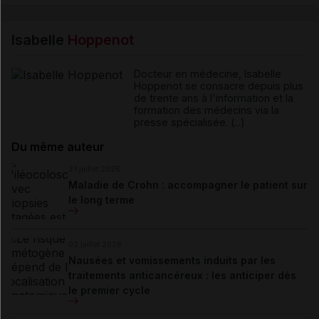
Isabelle
Hoppenot
Docteur en médecine, Isabelle
Hoppenot se consacre depuis plus
de trente ans à l'information et la
formation des médecins via la
presse spécialisée. (...)
Du même auteur
21 juillet 2026
Maladie de Crohn : accompagner le patient sur
le long terme
02 juillet 2026
Nausées et vomissements induits par les
traitements anticancéreux : les anticiper dès
le premier cycle