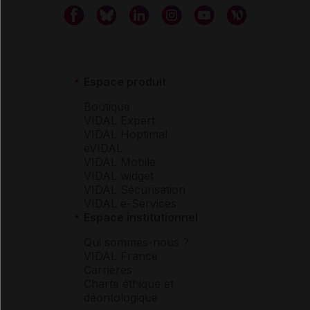
Espace produit
Boutique
VIDAL Expert
VIDAL Hoptimal
eVIDAL
VIDAL Mobile
VIDAL widget
VIDAL Sécurisation
VIDAL e-Services
Espace institutionnel
Qui sommes-nous ?
VIDAL France
Carrières
Charte éthique et
déontologique