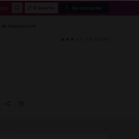
ités
S'inscrire
Se connecter
Rechercher
s de déploiement
3,0
(1 note)
Copier l'url
Email