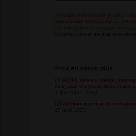
Cet article d'actualité rédigé par un aute
traité à la date de sa publication. Il n
jour. L'évolution ultérieure des connaiss
Consultez notre charte éthique et déon
Pour en savoir plus
[1]
MEOPA (Actynox, Antasol, Entonox,
pour réduire le risque de confusion a
7 décembre 2023)
[2]
Attention au risque de confusion 
29 août 2023)