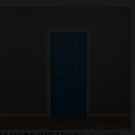
tifier les bouteilles de MEOPA et d’oxygène.
mrgao / iStock/Getty