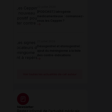
22 juillet 2026
[PODCAST] Iatrogénie
médicamenteuse : connaissez-
vous les Ceppim ?
21 juillet 2026
Désogestrel et étonogestrel :
ajout du méningiome à la liste
des contre-indications
Voir toutes les actualités de cet auteur
Newsletter
Restez informé de l’actualité médicale