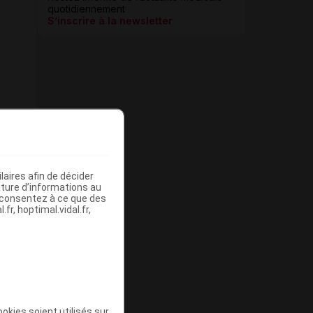
quotidiennement
S’inscrire à la newsletter
aires afin de décider
iture d’informations au
s consentez à ce que des
fr, hoptimal.vidal.fr,
okies soient utilisés sur