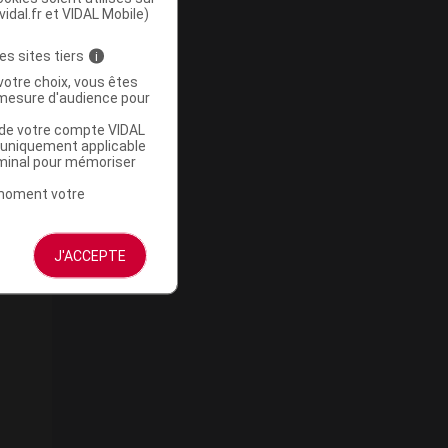
vidal.fr et VIDAL Mobile)
es sites tiers
i
votre choix, vous êtes
mesure d'audience pour
u de votre compte VIDAL
a uniquement applicable
rminal pour mémoriser
t moment votre
J'ACCEPTE