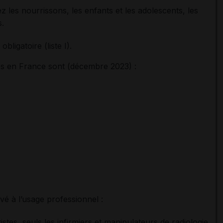
z les nourrissons, les enfants et les adolescents, les
s.
bligatoire (liste I).
es en France sont (décembre 2023) :
é à l’usage professionnel :
stes, seuls les infirmiers et manipulateurs de radiologie