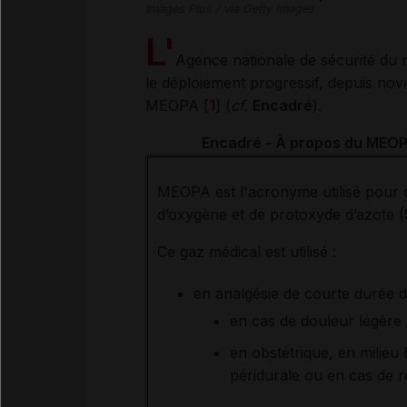
Images Plus / via Getty Images
L'
Agence nationale de sécurité du
le déploiement progressif, depuis nov
MEOPA [
1
] (
cf.
Encadré
).
Encadré - À propos du MEOPA :
MEOPA est l'acronyme utilisé pour 
d’oxygène et de protoxyde d’azote 
Ce gaz médical est utilisé :
en analgésie de courte durée d
en cas de douleur légère 
en obstétrique, en milieu 
péridurale ou en cas de ref