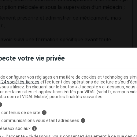
cription médicale et sous la supervision d’un médecin ;
ement prescrire et administrer ce médicament, mais
r ;
avoir suivi une formation spécifique avant toute
pecte votre vie privée
 bouteilles de MEOPA pour éviter la
e configurer vos réglages en matière de cookies et technologies simil
e
124 sociétés tierces
effectuent des opérations de lecture et/ou d’écr
ous utilisez. En cliquant sur le bouton « J’accepte » ci-dessous, vou
ur certains sites et applications édités par VIDAL (vidal.fr, campus.vidal.
venir le risque de confusion entre les bouteilles de MEOPA
abu.com et VIDAL Mobile) pour les finalités suivantes :
i
ons par erreur de MEOPA, à la place de l'oxygène, qui
 contenus de ce site
i
 entraîner une détresse respiratoire par désaturation.
s communications vous étant adressées
i
 réseaux sociaux
i
et autres évolutions
on « J’accepte » ci-dessous, vous consentez également à ce que des co