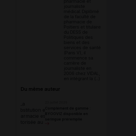
pharmacie et
journaliste
médical. Diplômé
de la faculté de
pharmacie de
Poitiers et titulaire
du DESS de
Politiques des
biens et des
services de santé
(Paris V), il
commence sa
carrière de
journaliste en
2006 chez VIDAL,
en intégrant la (...)
Du même auteur
23 juillet 2026
Complément de gamme :
BYOOVIZ disponible en
seringue préremplie