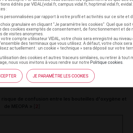
tions édités par VIDAL(vidal.fr, campus.vidal.fr, hoptimal.vidal.fr, evidal.
tes :
ommune internationale (DCI) sur les bouteilles de MEOPA
s personnalisées par rapport à votre profil et activités sur ce site et d
avant comme suit sur le corps de la bouteille :
choix granulaire en cliquant "Je paramètre les cookies". Quel que soit 
ise des cookies exemptés de consentement, de fonctionnement et de 
0
% / 50
%
.
es de visites anonymes.
 votre compte utilisateur VIDAL, votre choix sera enregistré au nivea
l’ensemble des terminaux que vous utilisez. A défaut, votre choix ser
portent sur (
cf
.
Illustration
) [
2
] :
ilisez actuellement : un cookie « technique » sera déposé sur votre te
’utilisation des cookies et autres traceurs similaires, ou retirer à tou
ial de chacune des spécialités afin de couvrir une plus
ge, nous vous invitons à vous rendre sur notre
Politique cookies
.
 bouteille ;
CCEPTER
JE PARAMÈTRE LES COOKIES
couleur blanche et bleue (alors qu'elle est uniquement
u risque de confusion entre les bouteilles d'oxygène et
de MEOPA »
[
2
]