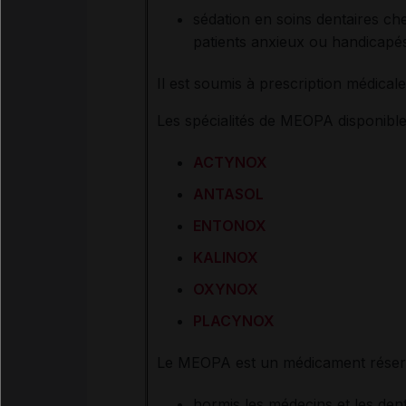
sédation en soins dentaires che
patients anxieux ou handicapé
Il est soumis à prescription médicale o
Les spécialités de MEOPA disponibl
ACTYNOX
ANTASOL
ENTONOX
KALINOX
OXYNOX
PLACYNOX
Le MEOPA est un médicament réserv
hormis les médecins et les denti