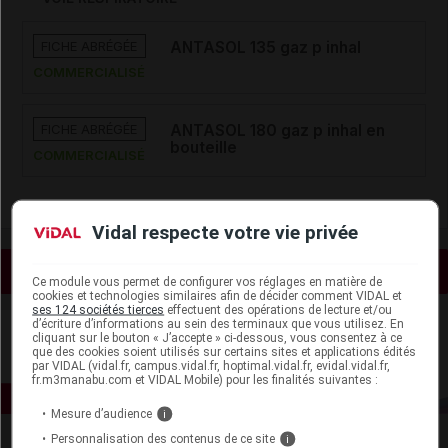
FICHE ABRÉGÉE
ANTASOL 135 gaz p inhal
COMMERCIALISÉ
FICHE ABRÉGÉE
ANTASOL 180 gaz p inhal en
bouteille
COMMERCIALISÉ
Vidal respecte votre vie privée
Voir les actualités liées
Ce module vous permet de configurer vos réglages en matière de
cookies et technologies similaires afin de décider comment VIDAL et
ses 124 sociétés tierces
effectuent des opérations de lecture et/ou
d’écriture d’informations au sein des terminaux que vous utilisez. En
cliquant sur le bouton « J’accepte » ci-dessous, vous consentez à ce
que des cookies soient utilisés sur certains sites et applications édités
par VIDAL (vidal.fr, campus.vidal.fr, hoptimal.vidal.fr, evidal.vidal.fr,
fr.m3manabu.com et VIDAL Mobile) pour les finalités suivantes :
Mesure d’audience
i
Personnalisation des contenus de ce site
i