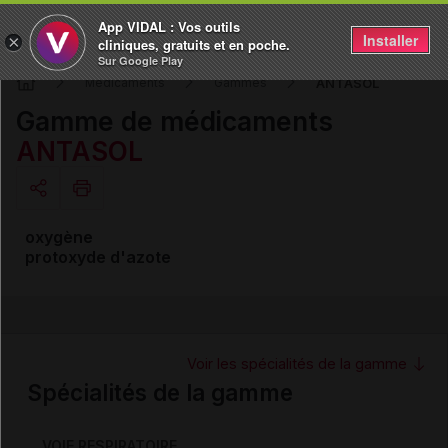
App VIDAL : Vos outils
Installer
×
cliniques, gratuits et en poche.
Sur Google Play
ANTASOL
Médicaments
Gammes
Gamme de médicaments
ANTASOL
Copier l'url
oxygène
protoxyde d'azote
Email
Voir les spécialités de la gamme
Spécialités de la gamme
VOIE RESPIRATOIRE