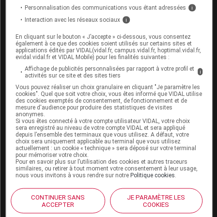
Personnalisation des communications vous étant adressées
i
Interaction avec les réseaux sociaux
i
En cliquant sur le bouton « J’accepte » ci-dessous, vous consentez
également à ce que des cookies soient utilisés sur certains sites et
Espace produit
applications édités par VIDAL(vidal.fr, campus.vidal.fr, hoptimal.vidal.fr,
evidal.vidal.fr et VIDAL Mobile) pour les finalités suivantes :
Boutique
Affichage de publicités personnalisées par rapport à votre profil et
i
VIDAL Expert
activités sur ce site et des sites tiers
VIDAL Hoptimal
Vous pouvez réaliser un choix granulaire en cliquant "Je paramètre les
eVIDAL
cookies". Quel que soit votre choix, vous êtes informé que VIDAL utilise
des cookies exemptés de consentement, de fonctionnement et de
VIDAL Mobile
mesure d'audience pour produire des statistiques de visites
VIDAL widget
anonymes.
Si vous êtes connecté à votre compte utilisateur VIDAL, votre choix
VIDAL Sécurisation
sera enregistré au niveau de votre compte VIDAL et sera appliqué
VIDAL e-Services
depuis l’ensemble des terminaux que vous utilisez. A défaut, votre
Espace institutionnel
choix sera uniquement applicable au terminal que vous utilisez
actuellement : un cookie « technique » sera déposé sur votre terminal
pour mémoriser votre choix.
Qui sommes-nous ?
Pour en savoir plus sur l’utilisation des cookies et autres traceurs
VIDAL France
similaires, ou retirer à tout moment votre consentement à leur usage,
nous vous invitons à vous rendre sur notre
Politique cookies
.
Carrières
Charte éthique et
CONTINUER SANS
JE PARAMÈTRE LES
déontologique
ACCEPTER
COOKIES