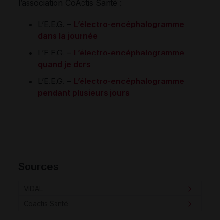
l’association CoActis Santé :
L’E.E.G. –
L’électro-encéphalogramme
dans la journée
L’E.E.G. –
L’électro-encéphalogramme
quand je dors
L’E.E.G. –
L’électro-encéphalogramme
pendant plusieurs jours
Sources
VIDAL
Coactis Santé