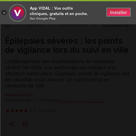
App VIDAL : Vos outils
Installer
×
cliniques, gratuits et en poche.
Sur Google Play
Épilepsies sévères
Actualités
Santé et société
Épilepsies sévères : les points
de vigilance lors du suivi en ville
L’hétérogénéité des manifestations de l’épilepsie
sévère fait d’elle une pathologie qui requiert une
attention particulière. Quelques points de vigilance ont
été identifiés pour assurer un suivi optimal en
médecine de ville.
Marion Berthon
26 octobre 2023
11 minutes
Ajouter un commentaire
5,0
(2 notes)