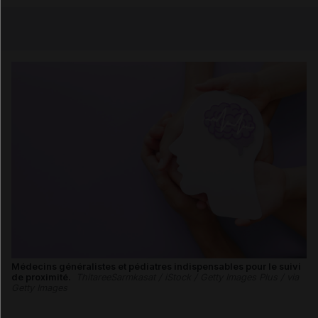
Copier l'url
Email
Médecins généralistes et pédiatres indispensables pour le suivi
de proximité.
ThitareeSarmkasat / iStock / Getty Images Plus / via
Getty Images