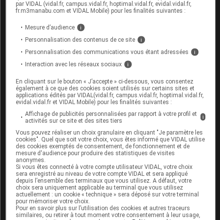
par VIDAL (vidal.fr, campus.vidal.fr, hoptimal.vidal.fr, evidal.vidal.fr,
de vacances, de refus de stage ou d’emploi ne sont
fr.m3manabu.com et VIDAL Mobile) pour les finalités suivantes :
malheureusement pas des exceptions. Pourtant,
seuls
Mesure d’audience
i
de rares métiers sont interdits
. Pour faciliter la
Personnalisation des contenus de ce site
i
réussite scolaire et l’insertion professionnelle, le
Personnalisation des communications vous étant adressées
i
médecin de ville peut contacter les établissements ou
Interaction avec les réseaux sociaux
i
la médecine du travail pour les rassurer ou pour
aménager un poste si cela se révèle nécessaire.
En cliquant sur le bouton « J’accepte » ci-dessous, vous consentez
également à ce que des cookies soient utilisés sur certains sites et
applications édités par VIDAL(vidal.fr, campus.vidal.fr, hoptimal.vidal.fr,
Aider les proches aidants
evidal.vidal.fr et VIDAL Mobile) pour les finalités suivantes :
Affichage de publicités personnalisées par rapport à votre profil et
i
activités sur ce site et des sites tiers
La présence de proches aidants (
cf.
notre article du 6
Vous pouvez réaliser un choix granulaire en cliquant "Je paramètre les
cookies". Quel que soit votre choix, vous êtes informé que VIDAL utilise
avril 2023
) est indispensable à la plupart des
des cookies exemptés de consentement, de fonctionnement et de
personnes atteintes d’une épilepsie sévère : tant pour
mesure d'audience pour produire des statistiques de visites
anonymes.
aider aux gestes du quotidien en cas de handicap, que
Si vous êtes connecté à votre compte utilisateur VIDAL, votre choix
sera enregistré au niveau de votre compte VIDAL et sera appliqué
pour assurer la sécurité de la personne malade et
depuis l’ensemble des terminaux que vous utilisez. A défaut, votre
choix sera uniquement applicable au terminal que vous utilisez
faciliter son suivi médical.
« L’accompagnant connaît
actuellement : un cookie « technique » sera déposé sur votre terminal
pour mémoriser votre choix.
les crises et sait les voir venir. Pendant un examen ou
Pour en savoir plus sur l’utilisation des cookies et autres traceurs
une opération, il peut rassurer la personne malade,
similaires, ou retirer à tout moment votre consentement à leur usage,