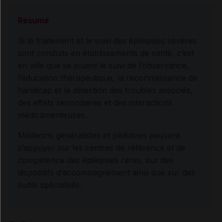
Résumé
Si le traitement et le suivi des épilepsies sévères
sont conduits en établissements de santé, c’est
en ville que se jouent le suivi de l’observance,
l’éducation thérapeutique, la reconnaissance de
handicap et la détection des troubles associés,
des effets secondaires et des interactions
médicamenteuses.
Médecins généralistes et pédiatres peuvent
s’appuyer sur les centres de référence et de
compétence des épilepsies rares, sur des
dispositifs d’accompagnement ainsi que sur des
outils spécialisés.