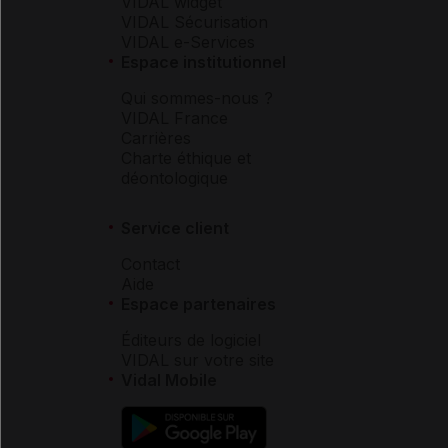
VIDAL widget
VIDAL Sécurisation
VIDAL e-Services
Espace institutionnel
Qui sommes-nous ?
VIDAL France
Carrières
Charte éthique et
déontologique
Service client
Contact
Aide
Espace partenaires
Éditeurs de logiciel
VIDAL sur votre site
Vidal Mobile