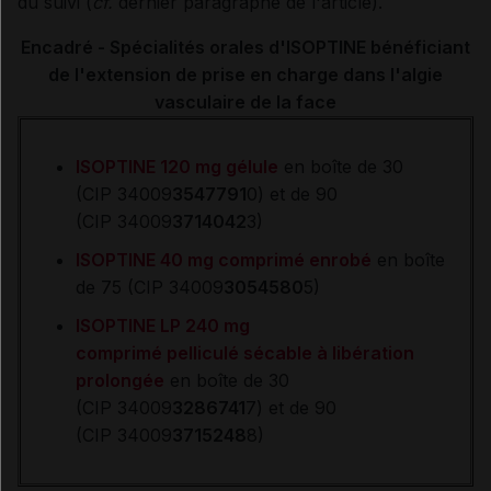
du suivi (
cf.
dernier paragraphe de l'article).
Encadré - Spécialités orales d'ISOPTINE bénéficiant
de l'extension de prise en charge dans l'algie
vasculaire de la face
ISOPTINE 120 mg gélule
en boîte de 30
(CIP 34009
3547791
0) et de 90
(CIP 34009
3714042
3)
ISOPTINE 40 mg comprimé enrobé
en boîte
de 75 (CIP 34009
3054580
5)
ISOPTINE LP 240 mg
comprimé pelliculé sécable à libération
prolongée
en boîte de 30
(CIP 34009
3286741
7) et de 90
(CIP 34009
3715248
8)