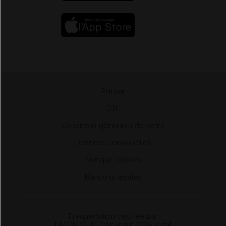
Presse
-
CGU
-
Conditions générales de vente
-
Données personnelles
-
Politique cookies
-
Mentions légales
Fréquentation certifiée par
l'ACPM/OJD
|
Copyright 2026 Vidal