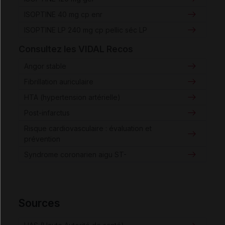
ISOPTINE 40 mg cp enr
ISOPTINE LP 240 mg cp pellic séc LP
Consultez les VIDAL Recos
Angor stable
Fibrillation auriculaire
HTA (hypertension artérielle)
Post-infarctus
Risque cardiovasculaire : évaluation et
prévention
Syndrome coronarien aigu ST-
Sources