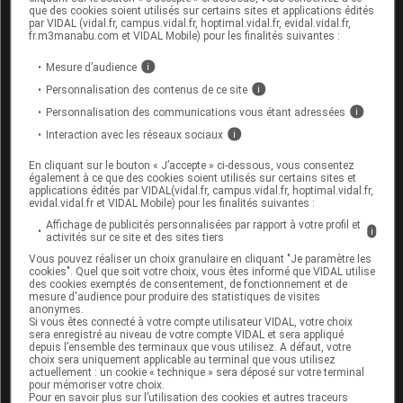
que des cookies soient utilisés sur certains sites et applications édités
chronique.
par VIDAL (vidal.fr, campus.vidal.fr, hoptimal.vidal.fr, evidal.vidal.fr,
fr.m3manabu.com et VIDAL Mobile) pour les finalités suivantes :
La surveillance doit être complétée par un avis par un
Mesure d’audience
i
cardiologue en cas d’apparition d’un ou de plusieurs
Personnalisation des contenus de ce site
i
signes cliniques suivants :
Personnalisation des communications vous étant adressées
i
Interaction avec les réseaux sociaux
i
allongement de l’intervalle
En cliquant sur le bouton « J’accepte » ci-dessous, vous consentez
PR > 240 millisecondes ;
également à ce que des cookies soient utilisés sur certains sites et
applications édités par VIDAL(vidal.fr, campus.vidal.fr, hoptimal.vidal.fr,
Fc < 50 bpm ;
evidal.vidal.fr et VIDAL Mobile) pour les finalités suivantes :
Affichage de publicités personnalisées par rapport à votre profil et
i
hypotension (systolique) < 95 mm Hg ;
activités sur ce site et des sites tiers
Vous pouvez réaliser un choix granulaire en cliquant "Je paramètre les
symptômes significatifs : aggravation d’une
cookies". Quel que soit votre choix, vous êtes informé que VIDAL utilise
des cookies exemptés de consentement, de fonctionnement et de
dyspnée, fatigue inexpliquée, malaise, lipothymie,
mesure d'audience pour produire des statistiques de visites
anonymes.
perte de connaissance, syncope.
Si vous êtes connecté à votre compte utilisateur VIDAL, votre choix
sera enregistré au niveau de votre compte VIDAL et sera appliqué
depuis l’ensemble des terminaux que vous utilisez. A défaut, votre
choix sera uniquement applicable au terminal que vous utilisez
actuellement : un cookie « technique » sera déposé sur votre terminal
pour mémoriser votre choix.
Pour en savoir plus sur l’utilisation des cookies et autres traceurs