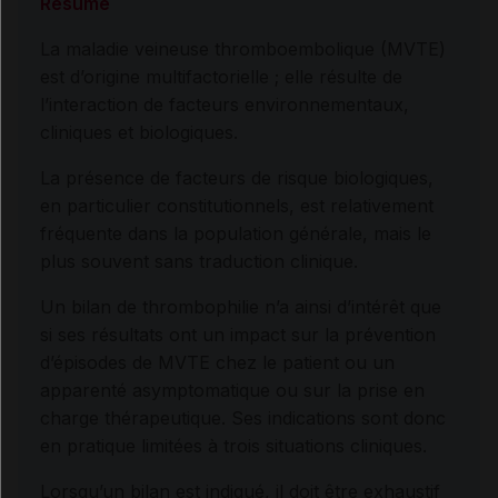
Résumé
La maladie veineuse thromboembolique (MVTE)
est d’origine multifactorielle ; elle résulte de
l’interaction de facteurs environnementaux,
cliniques et biologiques.
La présence de facteurs de risque biologiques,
en particulier constitutionnels, est relativement
fréquente dans la population générale, mais le
plus souvent sans traduction clinique.
Un bilan de thrombophilie n’a ainsi d’intérêt que
si ses résultats ont un impact sur la prévention
d’épisodes de MVTE chez le patient ou un
apparenté asymptomatique ou sur la prise en
charge thérapeutique. Ses indications sont donc
en pratique limitées à trois situations cliniques.
Lorsqu’un bilan est indiqué, il doit être exhaustif