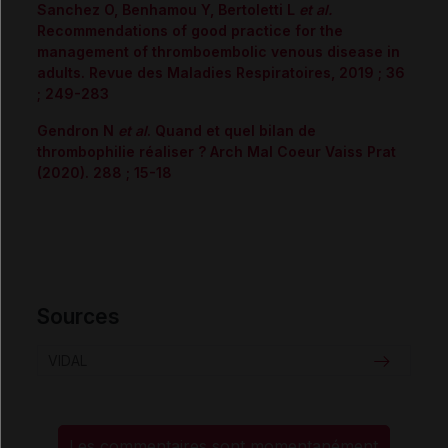
Sanchez O, Benhamou Y, Bertoletti L
et al.
Recommendations of good practice for the
management of thromboembolic venous disease in
adults. Revue des Maladies Respiratoires, 2019 ; 36
; 249-283
Gendron N
et al
. Quand et quel bilan de
thrombophilie réaliser ? Arch Mal Coeur Vaiss Prat
(2020). 288 ; 15-18
Sources
VIDAL
Les commentaires sont momentanément