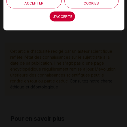
ACCEPTER
COOKIES
D’après un entretien avec le Pr David Smadja, service
d’hématologie biologique, hôpital européen Georges-
J'ACCEPTE
Pompidou, Paris.
Cet article d'actualité rédigé par un auteur scientifique
reflète l'état des connaissances sur le sujet traité à la
date de sa publication. Il ne s'agit pas d'une page
encyclopédique régulièrement remise à jour. L'évolution
ultérieure des connaissances scientifiques peut le
rendre en tout ou partie caduc.
Consultez notre charte
éthique et déontologique
Pour en savoir plus