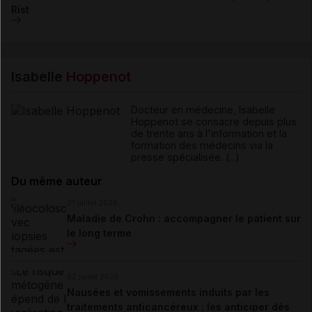
Rist
Isabelle
Hoppenot
Docteur en médecine, Isabelle
Hoppenot se consacre depuis plus
de trente ans à l'information et la
formation des médecins via la
presse spécialisée. (...)
Du même auteur
21 juillet 2026
Maladie de Crohn : accompagner le patient sur
le long terme
02 juillet 2026
Nausées et vomissements induits par les
traitements anticancéreux : les anticiper dès