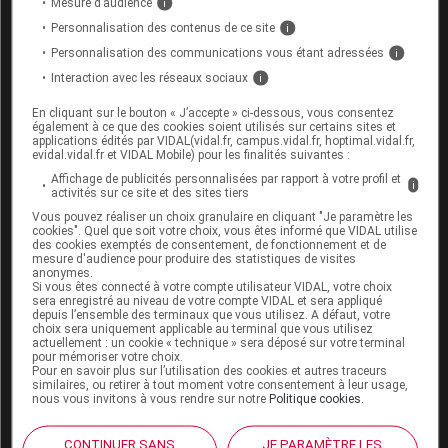
Mesure d’audience
i
Le caractère
complet
du bilan est important, car les
Personnalisation des contenus de ce site
i
facteurs de risque de thrombose sont cumulables.
Personnalisation des communications vous étant adressées
i
Interaction avec les réseaux sociaux
i
Ce bilan comprend notamment :
En cliquant sur le bouton « J’accepte » ci-dessous, vous consentez
également à ce que des cookies soient utilisés sur certains sites et
une numération formule sanguine pour éliminer
applications édités par VIDAL(vidal.fr, campus.vidal.fr, hoptimal.vidal.fr,
evidal.vidal.fr et VIDAL Mobile) pour les finalités suivantes :
un syndrome myéloprolifératif ou une anémie ;
Affichage de publicités personnalisées par rapport à votre profil et
i
activités sur ce site et des sites tiers
un bilan de coagulation de routine, sauf si le
Vous pouvez réaliser un choix granulaire en cliquant "Je paramètre les
patient reçoit un anticoagulant oral direct (AOD) ;
cookies". Quel que soit votre choix, vous êtes informé que VIDAL utilise
des cookies exemptés de consentement, de fonctionnement et de
un dosage d’activités des inhibiteurs de la
mesure d'audience pour produire des statistiques de visites
anonymes.
coagulation ;
Si vous êtes connecté à votre compte utilisateur VIDAL, votre choix
sera enregistré au niveau de votre compte VIDAL et sera appliqué
la recherche de mutations FVL et F2, et
depuis l’ensemble des terminaux que vous utilisez. A défaut, votre
choix sera uniquement applicable au terminal que vous utilisez
d’anticorps antiphospholipides.
actuellement : un cookie « technique » sera déposé sur votre terminal
pour mémoriser votre choix.
Pour en savoir plus sur l’utilisation des cookies et autres traceurs
Malgré la recherche de facteurs de risque
similaires, ou retirer à tout moment votre consentement à leur usage,
nous vous invitons à vous rendre sur notre
Politique cookies
.
constitutionnels et acquis de thrombose, de
nombreux
cas
de thrombophilie clinique restent
inexpliqués
.
CONTINUER SANS
JE PARAMÈTRE LES