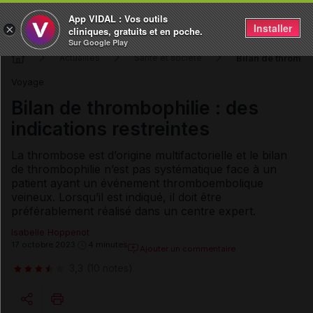
App VIDAL : Vos outils
Installer
×
cliniques, gratuits et en poche.
Sur Google Play
Bilan de thrombop
Actualités
Santé et société
Voyage
Bilan de thrombophilie : des
indications restreintes
La thrombose est d’origine multifactorielle et le bilan
de thrombophilie n’est pas systématique face à un
patient ayant un événement thromboembolique
veineux. Lorsqu’il est indiqué, il doit être
préférablement réalisé dans un centre expert.
Isabelle Hoppenot
17 octobre 2023
4 minutes
Ajouter un commentaire
3,3
(10 notes)