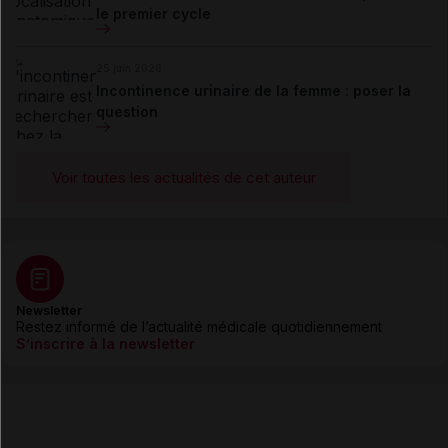
le premier cycle
25 juin 2026
Incontinence urinaire de la femme : poser la
question
Voir toutes les actualités de cet auteur
Newsletter
Restez informé de l’actualité médicale quotidiennement
S’inscrire à la newsletter