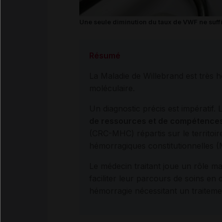
Une seule diminution du taux de VWF ne suffit
Résumé
La Maladie de Willebrand est très h
moléculaire.
Un diagnostic précis est impératif. 
de ressources et de compétences
(CRC-MHC) répartis sur le territoire
hémorragiques constitutionnelle
Le médecin traitant joue un rôle maj
faciliter leur parcours de soins en 
hémorragie nécessitant un traiteme