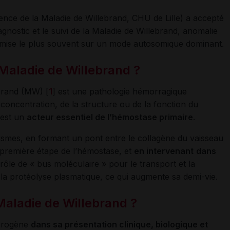
rence de la Maladie de Willebrand, CHU de Lille) a accepté
gnostic et le suivi de la Maladie de Willebrand, anomalie
nsmise le plus souvent sur un mode autosomique dominant.
 Maladie de Willebrand
?
ebrand (MW) [
1
] est une pathologie hémorragique
concentration, de la structure ou de la fonction du
 est un
acteur essentiel de l’hémostase primaire
.
ismes, en formant un pont entre le collagène du vaisseau
e première étape de l’hémostase, et
en intervenant
dans
rôle de « bus moléculaire » pour le transport et la
e la protéolyse plasmatique, ce qui augmente sa demi-vie.
Maladie de Willebrand
?
térogène
dans sa présentation clinique, biologique et