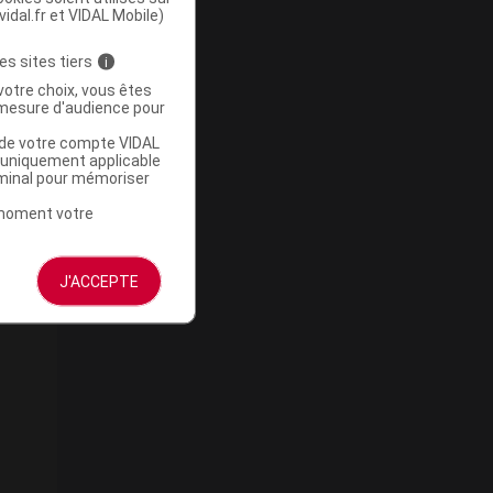
vidal.fr et VIDAL Mobile)
es sites tiers
i
votre choix, vous êtes
mesure d'audience pour
u de votre compte VIDAL
a uniquement applicable
rminal pour mémoriser
t moment votre
J'ACCEPTE