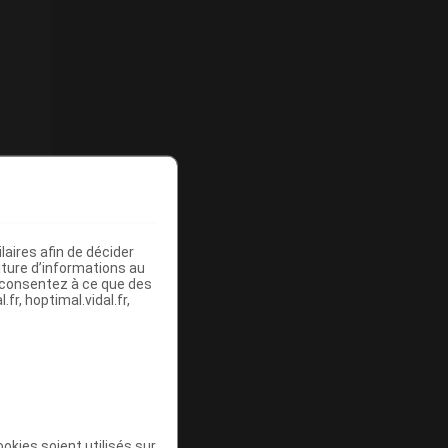
aires afin de décider
iture d’informations au
s consentez à ce que des
fr, hoptimal.vidal.fr,
okies soient utilisés sur