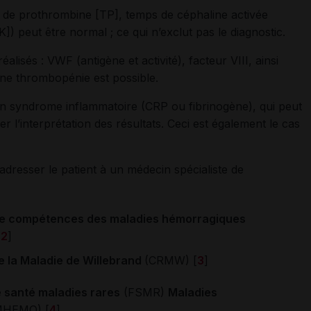
 de prothrombine [TP], temps de céphaline activée
) peut être normal ; ce qui n’exclut pas le diagnostic.
alisés : VWF (antigène et activité), facteur VIII, ainsi
une thrombopénie est possible.
un syndrome inflammatoire (CRP ou fibrinogène), qui peut
 l’interprétation des résultats. Ceci est également le cas
 adresser le patient à un médecin spécialiste de
de compétences des maladies hémorragiques
[
2
]
e la Maladie de Willebrand
(CRMW) [
3
]
de santé maladies rares
(FSMR)
Maladies
MHEMO) [
4
].