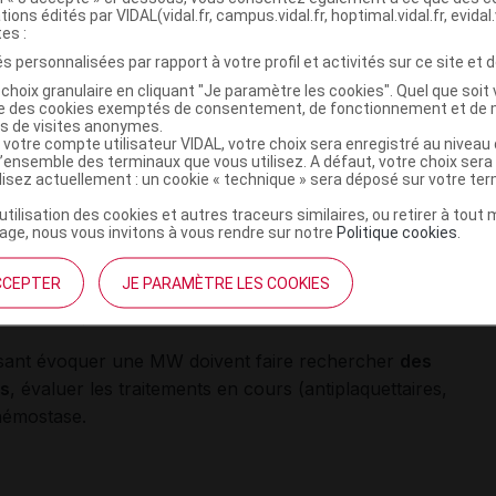
tions édités par VIDAL(vidal.fr, campus.vidal.fr, hoptimal.vidal.fr, evidal.
tes :
tances de découverte ?
s personnalisées par rapport à votre profil et activités sur ce site et d
atologie hémorragique isolée
,
essentiellement
choix granulaire en cliquant "Je paramètre les cookies". Quel que soit 
ise des cookies exemptés de consentement, de fonctionnement et de 
staxis, gingivorragies, saignements prolongés de plaies
es de visites anonymes.
 au moment des premières règles.
 votre compte utilisateur VIDAL, votre choix sera enregistré au nivea
l’ensemble des terminaux que vous utilisez. A défaut, votre choix ser
ilisez actuellement : un cookie « technique » sera déposé sur votre te
ace à des hémorragies gastro-intestinales et des
atoires, gynéco-obstétricales, ou après extraction
’utilisation des cookies et autres traceurs similaires, ou retirer à tou
ge, nous vous invitons à vous rendre sur notre
Politique cookies
.
CCEPTER
JE PARAMÈTRE LES COOKIES
 de complications à type d’hématomes, d’hémarthroses et
s l’hémophilie.
isant évoquer une MW doivent faire rechercher
des
es
, évaluer les traitements en cours (antiplaquettaires,
’hémostase.