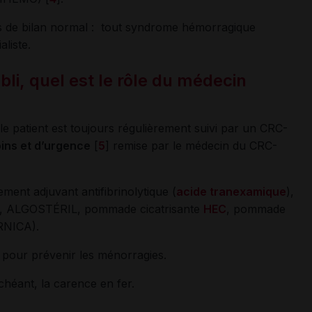
cas de bilan normal : tout syndrome hémorragique
aliste.
bli, quel est le rôle du médecin
 le patient est toujours régulièrement suivi par un CRC-
oins et d’urgence
[
5
] remise par le médecin du CRC-
ement adjuvant antifibrinolytique (
acide tranexamique
),
N, ALGOSTÉRIL, pommade cicatrisante
HEC
, pommade
RNICA).
 pour prévenir les ménorragies.
 échéant, la carence en fer.