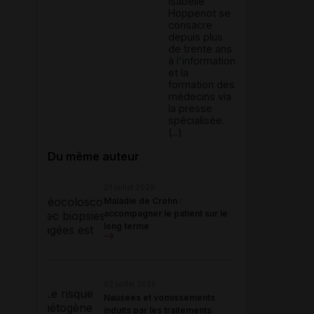
Isabelle
Hoppenot se
consacre
depuis plus
de trente ans
à l'information
et la
formation des
médecins via
la presse
spécialisée.
(...)
Du même auteur
21 juillet 2026
Maladie de Crohn :
accompagner le patient sur le
long terme
02 juillet 2026
Nausées et vomissements
induits par les traitements