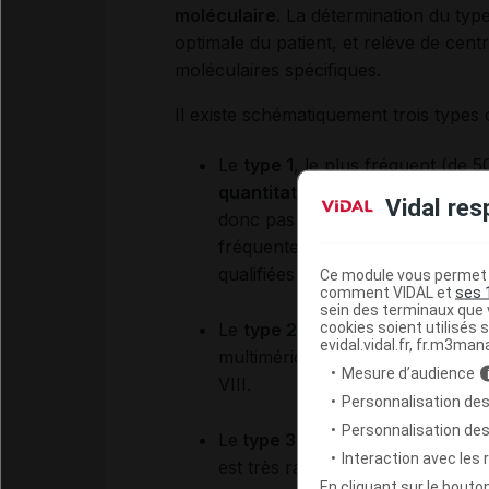
moléculaire
. La détermination du ty
optimale du patient, et relève de centr
moléculaires spécifiques.
Il existe schématiquement trois types
Le
type 1
, le plus fréquent (de 
quantitatif partiel en VWF
. Les
Vidal res
donc pas des MW puisqu’il n’y a
fréquentes. En revanche, la pré
qualifiées de MW, est peu élevée,
Ce module vous permet d
comment VIDAL et
ses 
sein des terminaux que v
cookies soient utilisés s
Le
type 2
correspond à
un défic
evidal.vidal.fr, fr.m3man
multimérique, son affinité pour l
Mesure d’audience
VIII.
Personnalisation des
Personnalisation de
Le
type 3
découle
d’un déficit 
Interaction avec les
est très rare (prévalence de 1 cas
En cliquant sur le bout