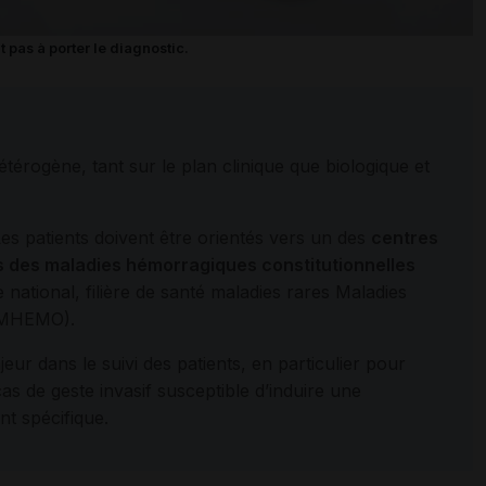
 pas à porter le diagnostic.
étérogène, tant sur le plan clinique que biologique et
Les patients doivent être orientés vers un des
c
entres
 des maladies hémorragiques constitutionnelles
 national, filière de santé maladies rares Maladies
s (MHEMO).
eur dans le suivi des patients, en particulier pour
cas de geste invasif susceptible d’induire une
nt spécifique.