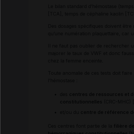
Le bilan standard d’hémostase (temps
[TCA], temps de céphaline kaolin [TCK]
Des dosages spécifiques doivent être ré
qu’une numération plaquettaire, car 
Il ne faut pas oublier de rechercher 
majorer le taux de VWF et donc fausser
chez la femme enceinte.
Toute anomalie de ces tests doit faire
l’hémostase :
des
centres de ressources et 
constitutionnelles
(CRC-MHC) 
et/ou du
centre de référence d
Ces centres font partie de la
filière 
hémorragiques constitutionnelles
(