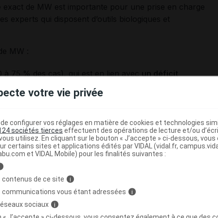
pe exact de MW est importante pour une prise en charge
es experts qui disposent d’outils biologiques et
 de MW :
50 à 75 % des cas), qui est en lien avec
un déficit
 formes asymptomatiques, qui, par définition, ne sont
pecte votre vie privée
 pas de signes hémorragiques, sont relativement
valence des formes symptomatiques, qui peuvent être
 estimée entre 30 et 125 cas sur 1 million.
e configurer vos réglages en matière de cookies et technologies simil
124 sociétés tierces
effectuent des opérations de lecture et/ou d’écr
ous utilisez. En cliquant sur le bouton « J’accepte » ci-dessous, vou
ur certains sites et applications édités par VIDAL (vidal.fr, campus.vidal.
it qualitatif du VWF
, qui peut porter sur sa composition
abu.com et VIDAL Mobile) pour les finalités suivantes :
es plaquettes, pour le collagène ou sa liaison au facteur
i
 contenus de ce site
i
s communications vous étant adressées
i
quantitatif complet en VWF
. Cette forme, la plus sévère,
 réseaux sociaux
i
 sur 1 million).
on « J’accepte » ci-dessous, vous consentez également à ce que des co