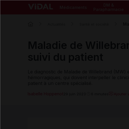
DM &
Médicaments
Parapharmacie
Ma
Actualités
Santé et société
Maladie de Willebran
suivi du patient
Le diagnostic de Maladie de Willebrand (MW) e
hémorragiques, qui doivent interpeller le clinic
patient à un centre spécialisé.
Isabelle Hoppenot
Ajouter
29 juin 2023
6 minutes