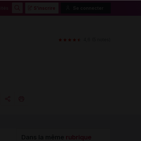
ités
S'inscrire
Se connecter
Rechercher
4,6
(5 notes)
Copier l'url
Email
Dans la même
rubrique