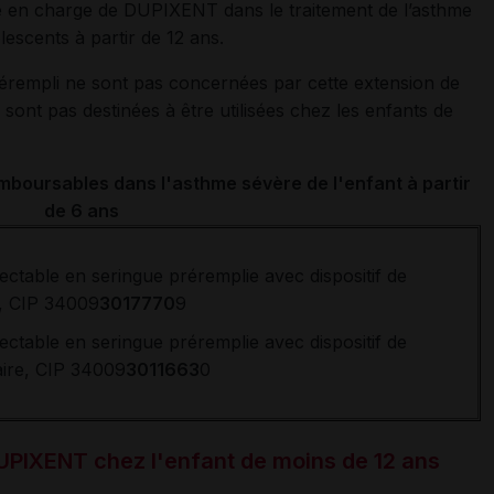
se en charge de DUPIXENT dans le traitement de l’asthme
olescents à partir de 12 ans.
érempli ne sont pas concernées par cette extension de
sont pas destinées à être utilisées chez les enfants de
mboursables dans l'asthme sévère de l'enfant à partir
de 6 ans
ctable en seringue préremplie avec dispositif de
 2, CIP 34009
3017770
9
ctable en seringue préremplie avec dispositif de
taire, CIP 34009
3011663
0
PIXENT chez l'enfant de moins de 12 ans