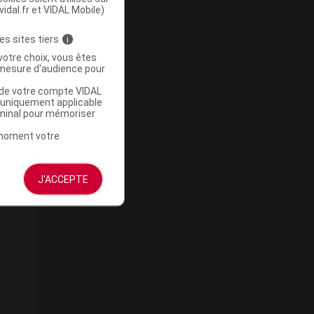
vidal.fr et VIDAL Mobile)
es sites tiers
i
votre choix, vous êtes
mesure d'audience pour
u de votre compte VIDAL
a uniquement applicable
rminal pour mémoriser
t moment votre
J'ACCEPTE