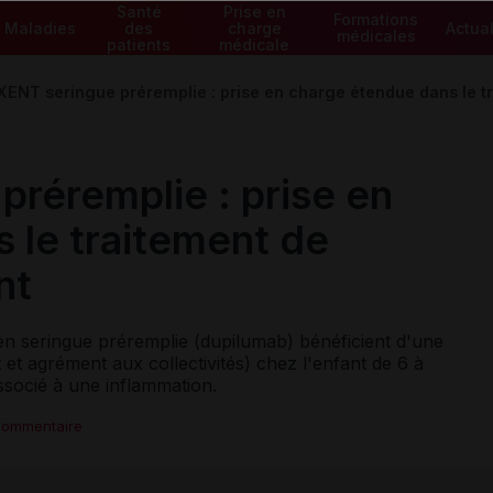
Santé
Prise en
Formations
Maladies
des
charge
Actual
médicales
patients
médicale
ENT seringue préremplie : prise en charge étendue dans le t
réremplie : prise en
 le traitement de
ant
n seringue préremplie (dupilumab) bénéficient d'une
t agrément aux collectivités) chez l'enfant de 6 à
associé à une inflammation.
commentaire