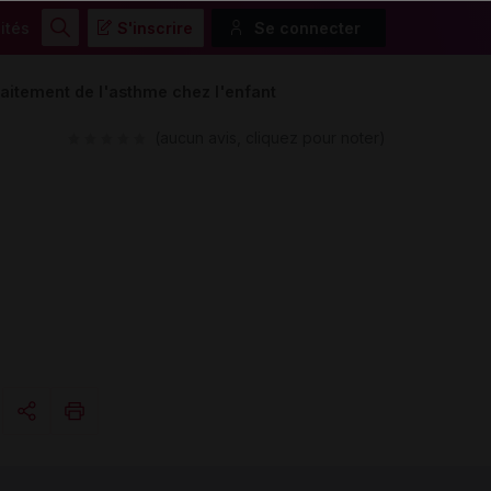
ités
S'inscrire
Se connecter
Rechercher
raitement de l'asthme chez l'enfant
(aucun avis, cliquez pour noter)
Copier l'url