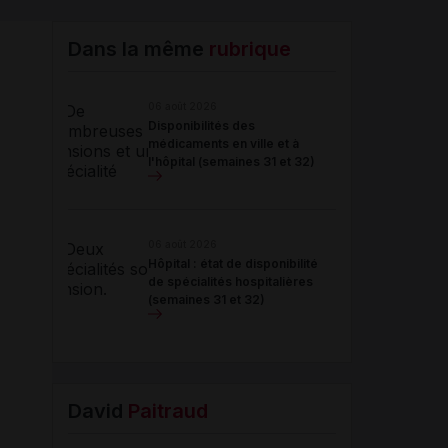
Partager
Dans la même
rubrique
Email
06 août 2026
Disponibilités des
médicaments en ville et à
l'hôpital (semaines 31 et 32)
06 août 2026
Hôpital : état de disponibilité
de spécialités hospitalières
(semaines 31 et 32)
David
Paitraud