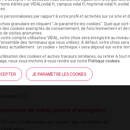
tions édités par VIDAL(vidal.fr, campus.vidal.fr, hoptimal.vidal.fr, evidal.
tes :
'enfant asthmatique de 6 à 11 ans
s personnalisées par rapport à votre profil et activités sur ce site et d
choix granulaire en cliquant "Je paramètre les cookies". Quel que soit 
chez l'enfant de 6 à 11 ans, la posologie de
ise des cookies exemptés de consentement, de fonctionnement et de 
es de visites anonymes.
t :
 votre compte utilisateur VIDAL, votre choix sera enregistré au nivea
l’ensemble des terminaux que vous utilisez. A défaut, votre choix ser
ilisez actuellement : un cookie « technique » sera déposé sur votre te
mg toutes les 2 semaines, ou 300 mg toutes les 4
’utilisation des cookies et autres traceurs similaires, ou retirer à tou
ge, nous vous invitons à vous rendre sur notre
Politique cookies
.
 mg toutes les 2 semaines, ou 300 mg toutes les 4
CCEPTER
JE PARAMÈTRE LES COOKIES
es 2 semaines.
cutanée (SC).
 ordonnance de médicament d'exception
ENT est conditionnée au respect des modalités de
l'indication :