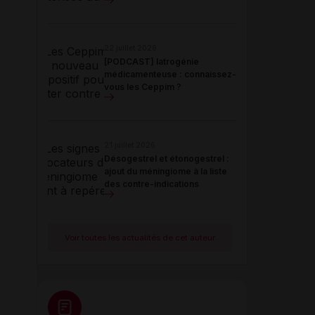
22 juillet 2026
[PODCAST] Iatrogénie
médicamenteuse : connaissez-
vous les Ceppim ?
21 juillet 2026
Désogestrel et étonogestrel :
ajout du méningiome à la liste
des contre-indications
Voir toutes les actualités de cet auteur