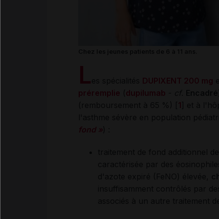
Chez les jeunes patients de 6 à 11 ans.
L
es spécialités
DUPIXENT 200 mg
e
préremplie
(
dupilumab
-
cf
.
Encadré
(remboursement à 65 %) [
1
] et à l'hô
l'asthme sévère en population pédiatr
fond »
) :
traitement de fond additionnel d
caractérisée par des éosinophil
d'azote expiré (FeNO) élevée,
ch
insuffisamment contrôlés par de
associés à un autre traitement d