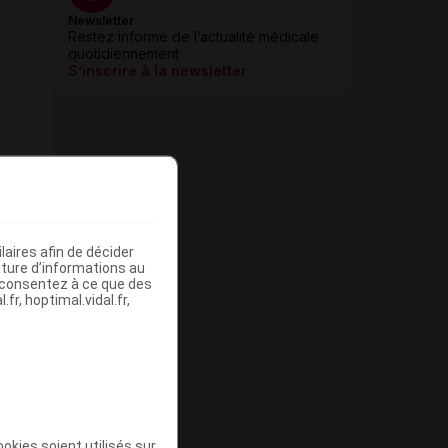
Newsletter
Restez informé de l’actualité médicale
quotidiennement
S’inscrire à la newsletter
aires afin de décider
iture d’informations au
s consentez à ce que des
fr, hoptimal.vidal.fr,
okies soient utilisés sur