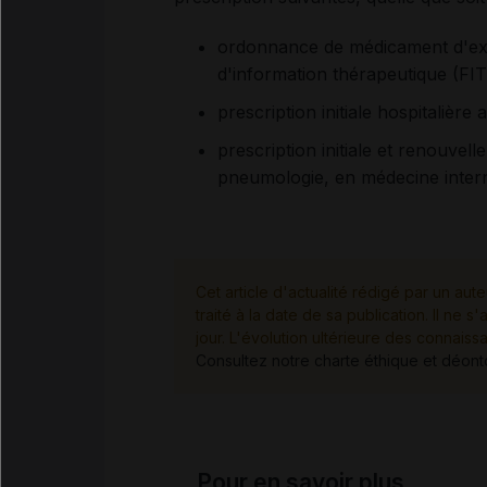
ordonnance de médicament d'exce
d'information thérapeutique (FIT
prescription initiale hospitalière 
prescription initiale et renouvel
pneumologie, en médecine interne
Cet article d'actualité rédigé par un aute
traité à la date de sa publication. Il n
jour. L'évolution ultérieure des connaiss
Consultez notre charte éthique et déon
Pour en savoir plus