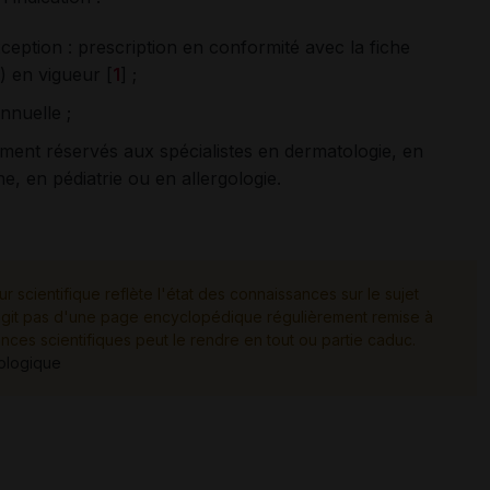
ption : prescription en conformité avec la fiche
) en vigueur [
1
] ;
annuelle ;
lement réservés aux spécialistes en dermatologie, en
, en pédiatrie ou en allergologie.
ur scientifique reflète l'état des connaissances sur le sujet
e s'agit pas d'une page encyclopédique régulièrement remise à
ances scientifiques peut le rendre en tout ou partie caduc.
tologique