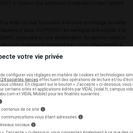
XENT a obtenu une extension d'indication chez l'enfant
 a émis un avis favorable à la prise en charge de cette
uniquement pour DUPIXENT en seringue préremplie. Elle
 (SMR) important et une amélioration du service médical
son au traitement standard par corticoïdes inhalés à
atateur bêta-2-agoniste de longue durée d'action.
pecte votre vie privée
appuyée sur les éléments suivants, issus de l'étude de
e configurer vos réglages en matière de cookies et technologies simil
124 sociétés tierces
effectuent des opérations de lecture et/ou d’écr
ous utilisez. En cliquant sur le bouton « J’accepte » ci-dessous, vou
u dupilumab
versus
placebo chez les enfants de 6 à 11 ans,
ur certains sites et applications édités par VIDAL (vidal.fr, campus.vidal.
xacerbations sévères d'asthme (critère de jugement
abu.com et VIDAL Mobile) pour les finalités suivantes :
i
 contenus de ce site
i
u dupilumab
versus
placebo en termes de variation du
s communications vous étant adressées
i
me expiratoire maximal par seconde), de variation du
 réseaux sociaux
i
 Questionnaire
) et de variation de la fraction de
on « J’accepte » ci-dessous, vous consentez également à ce que des co
es de jugement secondaires).