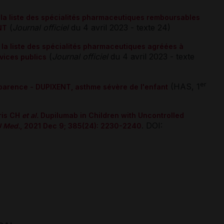
 la liste des spécialités pharmaceutiques remboursables
(
Journal officiel
du 4 avril 2023 - texte 24)
NT
 la liste des spécialités pharmaceutiques agréées à
(
Journal officiel
du 4 avril 2023 - texte
rvices publics
er
(HAS, 1
sparence - DUPIXENT, asthme sévère de l'enfant
ris CH
et al.
Dupilumab in Children with Uncontrolled
. DOI:
J Med.
, 2021 Dec 9; 385(24): 2230-2240