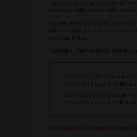
Jusqu'à présent, le périmètre de pri
sévère en pédiatrie était limité aux ad
Les spécialités DUPIXENT en stylo pr
prise en charge. Ces présentations ne 
moins de 12 ans.
Encadré - Spécialités DUPIXENT re
DUPIXENT 200 mg solution inje
protection d'aiguille, boîte de
DUPIXENT 300 mg solution inje
protection d'aiguille, boîte uni
Un bénéfice démontré pour DU