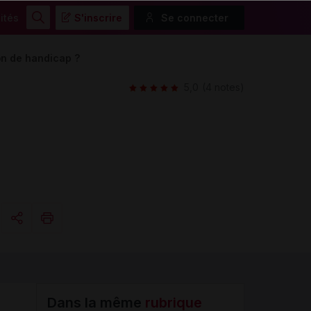
ités
S'inscrire
Se connecter
Rechercher
on de handicap ?
5,0
(4 notes)
Copier l'url
Email
Dans la même
rubrique