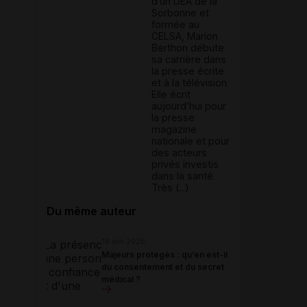
d’un DEA de la
Sorbonne et
formée au
CELSA, Marion
Berthon débute
sa carrière dans
la presse écrite
et à la télévision.
Elle écrit
aujourd’hui pour
la presse
magazine
nationale et pour
des acteurs
privés investis
dans la santé.
Très (...)
Du même auteur
18 juin 2026
Majeurs protégés : qu’en est-il
du consentement et du secret
médical ?