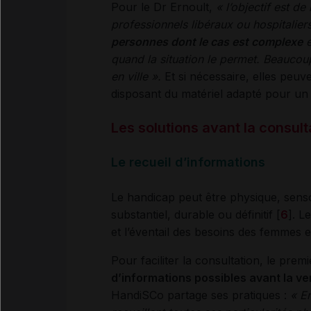
Pour le Dr Ernoult,
« l’objectif est de
professionnels libéraux ou hospitalier
personnes dont le cas est complexe
e
quand la situation le permet. Beaucoup
en ville ».
Et si nécessaire, elles peu
disposant du matériel adapté pour un ac
Les solutions avant la consult
Le recueil d’informations
Le handicap peut être physique, sensor
substantiel, durable ou définitif [
6
]. L
et l’éventail des besoins des femmes en
Pour faciliter la consultation, le prem
d’informations possibles avant la ve
HandiSCo partage ses pratiques :
« En