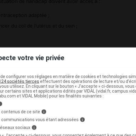
tuation de handicap doivent avoir accès à :
ontraception adaptée ;
er du col de l’utérus et du sein ;
 leur sexualité
, quel que soit leur handicap.
« Il arrive,
pecte votre vie privée
tion entre la représentation que se font les parents ou les
 de la patiente »
, souligne le Dr Perrine Ernoult,
 du dispositif HandiSCo du CHU de Toulouse [
3
].
e configurer vos réglages en matière de cookies et technologies simil
124 sociétés tierces
effectuent des opérations de lecture et/ou d’écr
ous utilisez. En cliquant sur le bouton « J’accepte » ci-dessous, vou
ur certains sites et applications édités par VIDAL (vidal.fr, campus.vidal.
abu.com et VIDAL Mobile) pour les finalités suivantes :
n’est d’ailleurs pas un prérequis à la consultation
i
affective, intime et sexuelle adaptée doit être proposée à
 contenus de ce site
i
rance d’informations sur
l’anatomie, les cycles
s communications vous étant adressées
i
sentement, les infections sexuellement transmissibles
…
 réseaux sociaux
i
uhaitent, d’accéder à une sexualité dans de bonnes
on « J’accepte » ci-dessous, vous consentez également à ce que des co