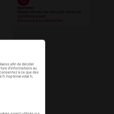
Newsletter
Restez informé de l’actualité médicale
quotidiennement
S’inscrire à la newsletter
aires afin de décider
iture d’informations au
s consentez à ce que des
fr, hoptimal.vidal.fr,
okies soient utilisés sur