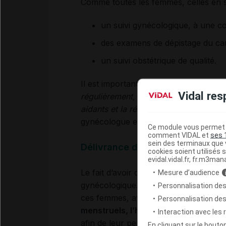
Comme toutes les femmes, celles en si
un suivi gynécologique, à une c
des examens de dépistage du canc
un suivi obstétrique de qualité.
Il est important de
ne pas préjuger de
Vidal res
régulièrement, qu’il y ait une inadéqua
aidants et la réalité de la vie affective
gynécologue et médecin coordinateur
Ce module vous permet d
comment VIDAL et
ses 
sein des terminaux que v
Délivrance d’informations
cookies soient utilisés s
evidal.vidal.fr, fr.m3man
Le fait d’avoir des relations sexuelles 
Mesure d’audience
gynécologique. Une éducation à la vie 
Personnalisation des
ces femmes, avec notamment la déliv
Personnalisation de
menstruels, l’hygiène intime, le con
Interaction avec les
afin de leur permettre, si elles le so
En cliquant sur le bout