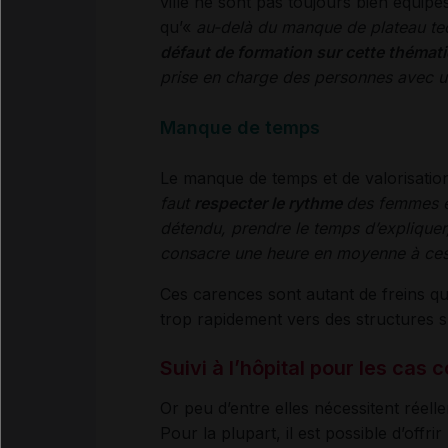
ville ne sont pas toujours bien équip
qu’«
au-delà du manque de plateau techni
défaut de formation sur cette thémat
prise en charge des personnes avec 
Manque de temps
Le manque de temps et de valorisation
faut
respecter le rythme
des femmes en
détendu, prendre le temps d’expliquer
consacre une heure en moyenne à ces 
Ces carences sont autant de freins qu
trop rapidement vers des structures s
Suivi à l’hôpital pour les cas
Or peu d’entre elles nécessitent réelle
Pour la plupart, il est possible d’offri