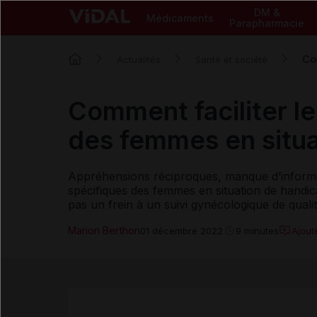
DM &
Médicaments
Parapharmacie
Co
Actualités
Santé et société
Comment faciliter l
des femmes en situa
Appréhensions réciproques, manque d’informat
spécifiques des femmes en situation de handicap
pas un frein à un suivi gynécologique de quali
Marion Berthon
Ajout
01 décembre 2022
9 minutes