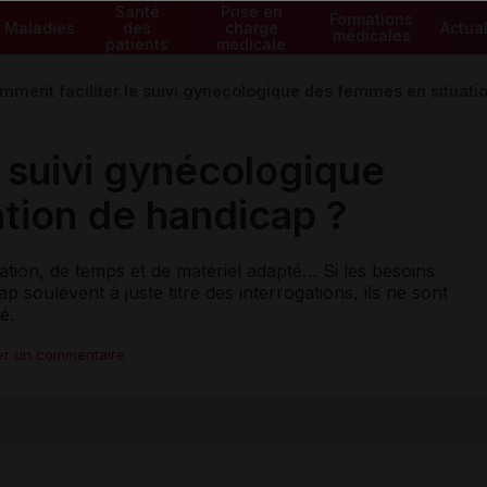
Santé
Prise en
Formations
Maladies
des
charge
Actual
médicales
patients
médicale
mment faciliter le suivi gynécologique des femmes en situati
e suivi gynécologique
tion de handicap ?
ion, de temps et de matériel adapté… Si les besoins
 soulèvent à juste titre des interrogations, ils ne sont
té.
er un commentaire