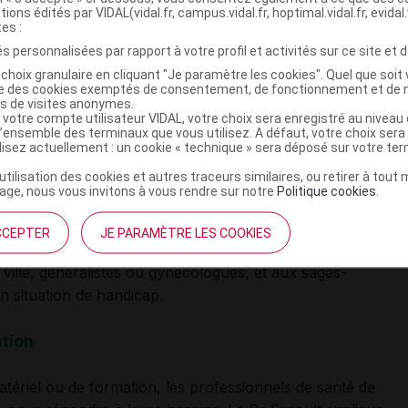
tions édités par VIDAL(vidal.fr, campus.vidal.fr, hoptimal.vidal.fr, evidal.
e situation abusive.
tes :
s personnalisées par rapport à votre profil et activités sur ce site et d
 ne sont pas en capacité de s’exprimer par la parole et/ou
choix granulaire en cliquant "Je paramètre les cookies". Quel que soit 
t plus vulnérables et
plus susceptibles d’être victimes
ise des cookies exemptés de consentement, de fonctionnement et de 
 la situation des femmes handicapées dans l’Union
es de visites anonymes.
 votre compte utilisateur VIDAL, votre choix sera enregistré au nivea
 européen,
« près de 80 % d'entre elles sont victimes de
l’ensemble des terminaux que vous utilisez. A défaut, votre choix ser
s et ces femmes courent un risque plus élevé que les
ilisez actuellement : un cookie « technique » sera déposé sur votre te
es »
[
4
]. Les professionnels de santé libéraux ont un rôle
’utilisation des cookies et autres traceurs similaires, ou retirer à tou
de prise en charge et améliorer le suivi préventif.
ge, nous vous invitons à vous rendre sur notre
Politique cookies
.
CCEPTER
JE PARAMÈTRE LES COOKIES
 ville, généralistes ou gynécologues, et aux sages-
 situation de handicap.
tion
matériel ou de formation, les professionnels de santé de