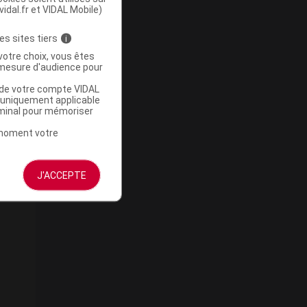
vidal.fr et VIDAL Mobile)
es sites tiers
i
votre choix, vous êtes
mesure d'audience pour
u de votre compte VIDAL
a uniquement applicable
rminal pour mémoriser
t moment votre
J'ACCEPTE