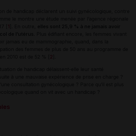
on de handicap déclarent un suivi gynécologique, contre
omme le montre une étude menée par l’agence régionale
17 [
1
]. En outre,
elles sont 25,9 % à ne jamais avoir
ol de l’utérus
. Plus édifiant encore, les femmes vivant
oir jamais eu de mammographie, quand, dans la
icipation des femmes de plus de 50 ans au programme de
 en 2010 est de 52 % [
2
].
uation de handicap délaissent-elle leur santé
suite à une mauvaise expérience de prise en charge ?
 d’une consultation gynécologique ? Parce qu’il est plus
nécologique quand on vit avec un handicap ?
bles