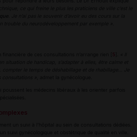
és pour répondre à leurs besoins. Le Dr Ernoult explique
que, ce qui freine le plus les praticiens de ville c’est le
ique
. Je n’ai pas le souvenir d’avoir eu des cours sur la
un trouble du neurodéveloppement par exemple ».
 financière de ces consultations n’arrange rien [
5
].
« Il
 situation de handicap, s’adapter à elles, être calme et
, compter le temps de déshabillage et de rhabillage… Je
consultations »
, admet la gynécologue.
i poussent les médecins libéraux à les orienter parfois
pécialisées.
 complexes
ment un suivi à l’hôpital au sein de consultations dédiées.
r un suivi gynécologique et obstétrique de qualité en ville.