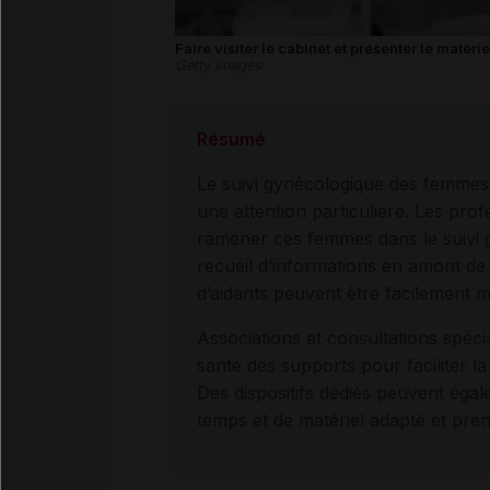
Faire visiter le cabinet et présenter le matéri
Getty Images
Résumé
Le suivi gynécologique des femmes e
une attention particulière. Les pro
ramener ces femmes dans le suivi g
recueil d’informations en amont de 
d’aidants peuvent être facilement mi
Associations et consultations spéci
santé des supports pour faciliter 
Des dispositifs dédiés peuvent éga
temps et de matériel adapté et prend