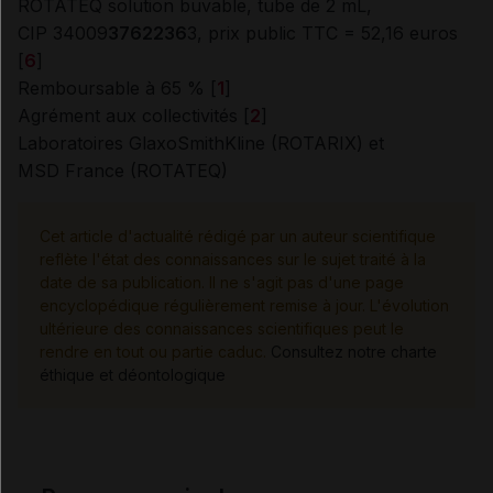
ROTATEQ solution buvable, tube de 2 mL,
CIP 34009
3762236
3, prix public TTC = 52,16 euros
[
6
]
Remboursable à 65 % [
1
]
Agrément aux collectivités [
2
]
Laboratoires GlaxoSmithKline (ROTARIX) et
MSD France (ROTATEQ)
Cet article d'actualité rédigé par un auteur scientifique
reflète l'état des connaissances sur le sujet traité à la
date de sa publication. Il ne s'agit pas d'une page
encyclopédique régulièrement remise à jour. L'évolution
ultérieure des connaissances scientifiques peut le
rendre en tout ou partie caduc.
Consultez notre charte
éthique et déontologique