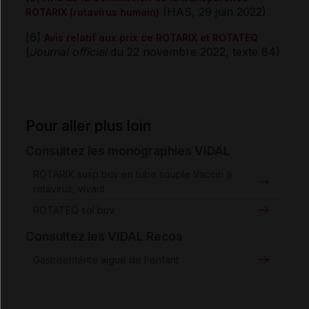
(HAS, 29 juin 2022)
ROTARIX (rotavirus humain)
[6]
Avis relatif aux prix ce ROTARIX et ROTATEQ
(
Journal officiel
du 22 novembre 2022, texte 84)
Pour aller plus loin
Consultez les monographies VIDAL
ROTARIX susp buv en tube souple Vaccin à
rotavirus, vivant
ROTATEQ sol buv
Consultez les VIDAL Recos
Gastroentérite aiguë de l'enfant