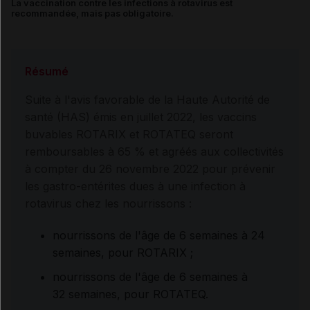
La vaccination contre les infections à rotavirus est
recommandée, mais pas obligatoire.
Résumé
Suite à l'avis favorable de la Haute Autorité de
santé (HAS) émis en juillet 2022, les vaccins
buvables ROTARIX et ROTATEQ seront
remboursables à 65 % et agréés aux collectivités
à compter du 26 novembre 2022 pour prévenir
les gastro-entérites dues à une infection à
rotavirus chez les nourrissons :
nourrissons de l'âge de 6 semaines à 24
semaines, pour ROTARIX ;
nourrissons de l'âge de 6 semaines à
32 semaines, pour ROTATEQ.