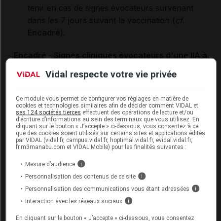
tenir en cas de signes évocateurs survenant
dans les 7 jours suivant la vaccination (
cf
.
Encadré
).
Encadré - Signes cliniques évocateurs d'une IIA à
surveiller après la vaccination contre les gastro-
Vidal respecte votre vie privée
entérites dues à une infection à rotavirus
Ce module vous permet de configurer vos réglages en matière de
cookies et technologies similaires afin de décider comment VIDAL et
Pleurs inhabituels ;
ses 124 sociétés tierces
effectuent des opérations de lecture et/ou
d’écriture d’informations au sein des terminaux que vous utilisez. En
Refus de s'alimenter ou de boire ;
cliquant sur le bouton « J’accepte » ci-dessous, vous consentez à ce
que des cookies soient utilisés sur certains sites et applications édités
par VIDAL (vidal.fr, campus.vidal.fr, hoptimal.vidal.fr, evidal.vidal.fr,
Vomissements ;
fr.m3manabu.com et VIDAL Mobile) pour les finalités suivantes :
Pâleur ;
Mesure d’audience
i
Personnalisation des contenus de ce site
i
Hypotonie ;
Personnalisation des communications vous étant adressées
i
Présence de sang dans les selles.
Interaction avec les réseaux sociaux
i
En cliquant sur le bouton « J’accepte » ci-dessous, vous consentez