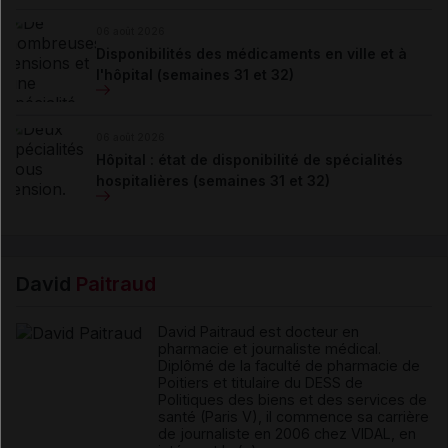
06 août 2026
Disponibilités des médicaments en ville et à
l'hôpital (semaines 31 et 32)
06 août 2026
Hôpital : état de disponibilité de spécialités
hospitalières (semaines 31 et 32)
David
Paitraud
David Paitraud est docteur en
pharmacie et journaliste médical.
Diplômé de la faculté de pharmacie de
Poitiers et titulaire du DESS de
Politiques des biens et des services de
santé (Paris V), il commence sa carrière
de journaliste en 2006 chez VIDAL, en