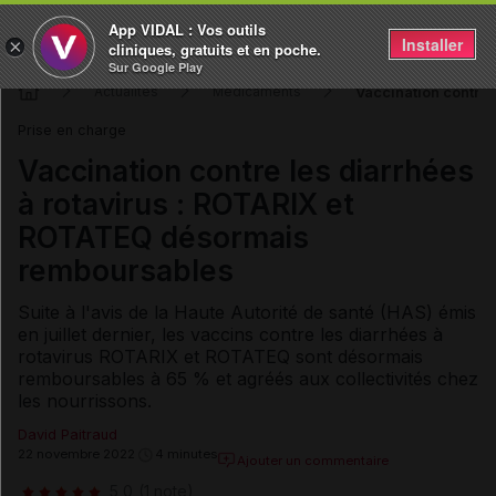
App VIDAL : Vos outils
Installer
×
cliniques, gratuits et en poche.
Sur Google Play
Vaccination contre
Actualités
Médicaments
Prise en charge
Vaccination contre les diarrhées
à rotavirus : ROTARIX et
ROTATEQ désormais
remboursables
Suite à l'avis de la Haute Autorité de santé (HAS) émis
en juillet dernier, les vaccins contre les diarrhées à
rotavirus ROTARIX et ROTATEQ sont désormais
remboursables à 65 % et agréés aux collectivités chez
les nourrissons.
David Paitraud
22 novembre 2022
4 minutes
Ajouter un commentaire
5,0
(1 note)