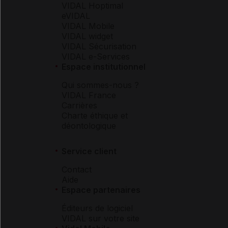
VIDAL Hoptimal
eVIDAL
VIDAL Mobile
VIDAL widget
VIDAL Sécurisation
VIDAL e-Services
Espace institutionnel
Qui sommes-nous ?
VIDAL France
Carrières
Charte éthique et
déontologique
Service client
Contact
Aide
Espace partenaires
Éditeurs de logiciel
VIDAL sur votre site