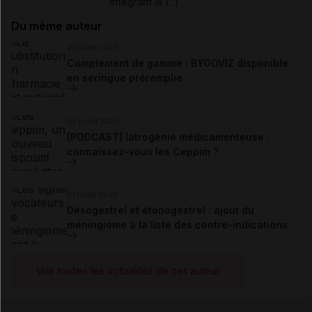
intégrant la (...)
Du même auteur
23 juillet 2026
Complément de gamme : BYOOVIZ disponible
en seringue préremplie
22 juillet 2026
[PODCAST] Iatrogénie médicamenteuse :
connaissez-vous les Ceppim ?
21 juillet 2026
Désogestrel et étonogestrel : ajout du
méningiome à la liste des contre-indications
Voir toutes les actualités de cet auteur