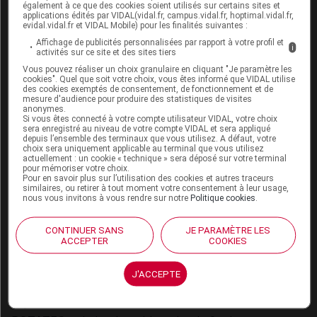
également à ce que des cookies soient utilisés sur certains sites et
Il est recommandé de réaliser le schéma vaccinal
applications édités par VIDAL(vidal.fr, campus.vidal.fr, hoptimal.vidal.fr,
evidal.vidal.fr et VIDAL Mobile) pour les finalités suivantes :
complet avec le même vaccin. Les vaccins ROTARIX
Affichage de publicités personnalisées par rapport à votre profil et
i
et ROTATEQ peuvent chacun être coadministrés avec
activités sur ce site et des sites tiers
les autres vaccins du calendrier vaccinal du
Vous pouvez réaliser un choix granulaire en cliquant "Je paramètre les
cookies". Quel que soit votre choix, vous êtes informé que VIDAL utilise
nourrisson (
cf
.
Calendrier vaccinal 2022
).
des cookies exemptés de consentement, de fonctionnement et de
mesure d'audience pour produire des statistiques de visites
anonymes.
L'administration des vaccins ROTARIX et
Si vous êtes connecté à votre compte utilisateur VIDAL, votre choix
sera enregistré au niveau de votre compte VIDAL et sera appliqué
ROTATEQ doit être différée chez les sujets présentant
depuis l’ensemble des terminaux que vous utilisez. A défaut, votre
choix sera uniquement applicable au terminal que vous utilisez
une diarrhée ou des vomissements, ou ayant une
actuellement : un cookie « technique » sera déposé sur votre terminal
maladie fébrile sévère aiguë (en veillant à ne pas
pour mémoriser votre choix.
Pour en savoir plus sur l’utilisation des cookies et autres traceurs
dépasser l'âge limite conforme à l'AMM).
similaires, ou retirer à tout moment votre consentement à leur usage,
nous vous invitons à vous rendre sur notre
Politique cookies
.
Identité administrative
CONTINUER SANS
JE PARAMÈTRE LES
ACCEPTER
COOKIES
Liste I
ROTARIX suspension buvable, tube souple de 1,5 mL,
J'ACCEPTE
CIP 34009
3902022
8, prix public TTC = 58,45 euros
[
6
]