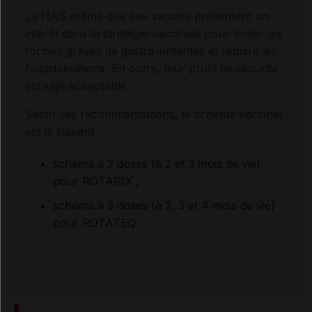
La HAS estime que ces vaccins présentent un
intérêt dans la stratégie vaccinale pour limiter les
formes graves de gastro-entérites et réduire les
hospitalisations. En outre, leur profil de sécurité
est jugé acceptable.
Selon ses recommandations, le schéma vaccinal
est le suivant :
schéma à 2 doses (à 2 et 3 mois de vie)
pour ROTARIX ;
schéma à 3 doses (à 2, 3 et 4 mois de vie)
pour ROTATEQ.