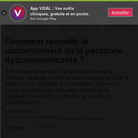
App VIDAL : Vos outils
Installer
×
cliniques, gratuits et en poche.
Sur Google Play
Comment recueil
Actualités
Santé et société
Comment recueillir le
consentement de la personne
dyscommunicante ?
Si le consentement est l’un des fondements de
l’éthique médicale, il soulève des questions lorsque le
patient a des difficultés à comprendre, raisonner,
choisir ou s’exprimer. Des aides humaines et
matérielles existent pour faciliter le recueil du
consentement.
Fanny Bernardon
06 octobre 2022
6 minutes
Ajouter un commentaire
4,3
(3 notes)