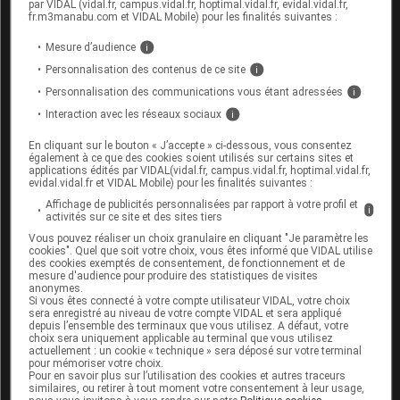
par VIDAL (vidal.fr, campus.vidal.fr, hoptimal.vidal.fr, evidal.vidal.fr,
faciliter la communication avec les patients qui en
fr.m3manabu.com et VIDAL Mobile) pour les finalités suivantes :
ont besoin. Nous proposons également à tous les
Mesure d’audience
i
services des
kits de communication à
Personnalisation des contenus de ce site
i
destination des personnes sourdes et
Personnalisation des communications vous étant adressées
i
malentendantes
. »
;
Interaction avec les réseaux sociaux
i
le coordonnateur santé
dans les associations
En cliquant sur le bouton « J’accepte » ci-dessous, vous consentez
médico-sociales pour personnes en situation de
également à ce que des cookies soient utilisés sur certains sites et
applications édités par VIDAL(vidal.fr, campus.vidal.fr, hoptimal.vidal.fr,
handicap.
« Il s’agit d’un métier en
evidal.vidal.fr et VIDAL Mobile) pour les finalités suivantes :
expérimentation dans plusieurs associations du
Affichage de publicités personnalisées par rapport à votre profil et
i
activités sur ce site et des sites tiers
Nord-Pas-de-Calais, dont les missions sont de
Vous pouvez réaliser un choix granulaire en cliquant "Je paramètre les
faciliter l’accès aux soins.
Nous avons développé
cookies". Quel que soit votre choix, vous êtes informé que VIDAL utilise
des cookies exemptés de consentement, de fonctionnement et de
une fiche
Facile à lire et à comprendre (FALC)
mesure d'audience pour produire des statistiques de visites
anonymes.
qui explique ce qu’est le consentement libre et
Si vous êtes connecté à votre compte utilisateur VIDAL, votre choix
éclairé pour les personnes accompagnées »
,
sera enregistré au niveau de votre compte VIDAL et sera appliqué
depuis l’ensemble des terminaux que vous utilisez. A défaut, votre
explique Peggy Langlet, coordonnatrice santé à
choix sera uniquement applicable au terminal que vous utilisez
actuellement : un cookie « technique » sera déposé sur votre terminal
l’association les
Papillons blancs
de Dunkerque.
pour mémoriser votre choix.
Pour en savoir plus sur l’utilisation des cookies et autres traceurs
similaires, ou retirer à tout moment votre consentement à leur usage,