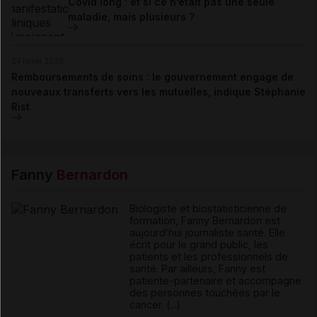
Covid long : et si ce n’était pas une seule
maladie, mais plusieurs ?
24 juillet 2026
Remboursements de soins : le gouvernement engage de
nouveaux transferts vers les mutuelles, indique Stéphanie
Rist
Fanny
Bernardon
Biologiste et biostatisticienne de
formation, Fanny Bernardon est
aujourd’hui journaliste santé. Elle
écrit pour le grand public, les
patients et les professionnels de
santé. Par ailleurs, Fanny est
patiente-partenaire et accompagne
des personnes touchées par le
cancer. (...)