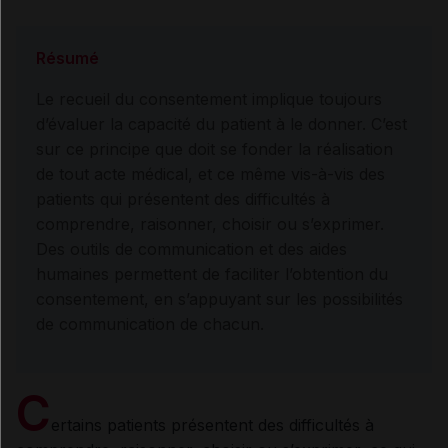
Résumé
Le recueil du consentement implique toujours
d’évaluer la capacité du patient à le donner. C’est
sur ce principe que doit se fonder la réalisation
de tout acte médical, et ce même vis-à-vis des
patients qui présentent des difficultés à
comprendre, raisonner, choisir ou s’exprimer.
Des outils de communication et des aides
humaines permettent de faciliter l’obtention du
consentement, en s’appuyant sur les possibilités
de communication de chacun.
C
ertains patients présentent des difficultés à