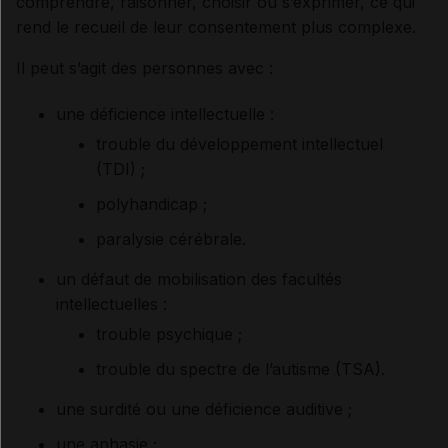
comprendre, raisonner, choisir ou s’exprimer, ce qui
rend le recueil de leur consentement plus complexe.
Il peut s’agit des personnes avec :
une déficience intellectuelle :
trouble du développement intellectuel
(TDI) ;
polyhandicap ;
paralysie cérébrale.
un défaut de mobilisation des facultés
intellectuelles :
trouble psychique ;
trouble du spectre de l’autisme (TSA).
une surdité ou une déficience auditive ;
une aphasie ;