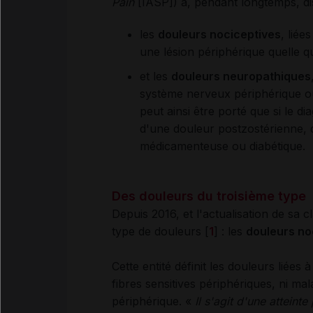
Pain
[IASP]) a, pendant longtemps, di
les
douleurs nociceptives
, liée
une lésion périphérique quelle qu'
et les
douleurs neuropathiques
système nerveux périphérique ou
peut ainsi être porté que si le di
d'une douleur postzostérienne, 
médicamenteuse ou diabétique.
Des douleurs du troisième type
Depuis 2016, et l'actualisation de sa c
type de douleurs [
1
]
: les
douleurs no
Cette entité définit les douleurs liées 
fibres sensitives périphériques, ni m
périphérique. «
Il s'agit d'une atteinte