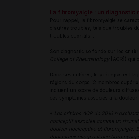
La fibromyalgie : un diagnostic 
Pour rappel, la fibromyalgie se carac
d'autres troubles, tels que troubles d
troubles cognitifs...
Son diagnostic se fonde sur les
critè
College of Rheumatology
[ACR]) qui o
Dans ces critères, le prérequis est l
régions du corps (2 membres supérieu
incluent un score de douleurs diffuses
des symptômes associés à la douleur 
«
Les critères ACR de 2016 n'excluen
nociceptif associée comme un rhumatis
douleur nociceptive et fibromyalgie. 
douloureux évoquant une fibromyalgie 