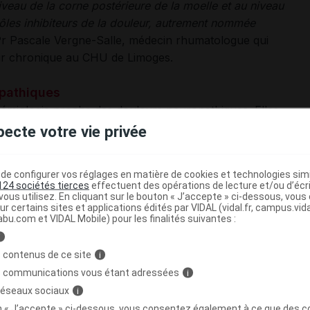
iveau de la corne postérieure de la moelle et au niveau
rôles inhibiteurs de la douleur, autrement nommée
Pr Pascale Vergne-Salle, médecin rhumatologue qui
eur chronique au CHU de Limoges.
opathiques
sémiologie proche des douleurs neuropathiques. Elles
à type de brûlures, d'allodynie ou encore d'hyperalgésie.
pecte votre vie privée
s la fibromyalgie,
ou associées à des douleurs d'un
e configurer vos réglages en matière de cookies et technologies simil
chez des patients atteints d'un rhumatisme inflammatoire
124 sociétés tierces
effectuent des opérations de lecture et/ou d’écr
pe nociceptif
peut
d'ailleurs
évoluer vers une douleur
ous utilisez. En cliquant sur le bouton « J’accepte » ci-dessous, vou
ur certains sites et applications édités par VIDAL (vidal.fr, campus.vidal.
e de la pathologie initiale. Ce type d'évolution se
abu.com et VIDAL Mobile) pour les finalités suivantes :
rthropathies (SA), certains patients se plaignant de la
i
é un traitement efficace de la SA.
 contenus de ce site
i
s communications vous étant adressées
i
 dont la prévalence est mal connue, mais qui toucheraient
 réseaux sociaux
i
 rhumatisme inflammatoire
, peut être très important sur
on « J’accepte » ci-dessous, vous consentez également à ce que des co