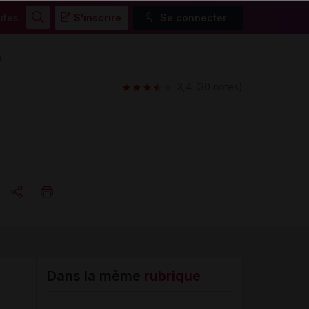
ités
S'inscrire
Se connecter
Rechercher
e
3,4
(30 notes)
Copier l'url
Email
Dans la même
rubrique