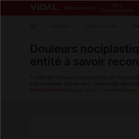
DM &
Médicaments
Parapharmacie
Do
Actualités
Santé et société
Douleurs nociplastiq
entité à savoir recon
À côté des douleurs nociceptives et neuropath
individualisées depuis peu. Cette entité découle
Isabelle Hoppenot
Ajoute
21 juillet 2022
5 minutes