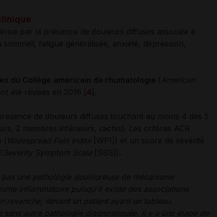
clinique
térise par la présence de douleurs diffuses associée à
u sommeil, fatigue généralisée, anxiété, dépression,
res du Collège américain de rhumatologie
(
American
nt été révisés en 2016 [
4
].
a présence de douleurs diffuses touchant au moins 4 des 5
rs, 2 membres inférieurs, rachis). Les critères ACR
 (
Widespread Pain Index
[WPI]) et un score de sévérité
(
Severity Symptom Scale
[SSS]).
t pas une pathologie douloureuse de mécanisme
me inflammatoire puisqu'il existe des associations
En revanche, devant un patient ayant un tableau
sans autre pathologie diagnostiquée, il y a une étape de