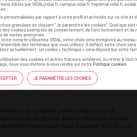
onnel. Ces douleurs peuvent en particulier perturber
tions édités par VIDAL(vidal.fr, campus.vidal.fr, hoptimal.vidal.fr, evidal.
tes :
e inflammatoire.
s personnalisées par rapport à votre profil et activités sur ce site et d
choix granulaire en cliquant "Je paramètre les cookies". Quel que soit 
t état de « sensibilisation centrale », de survenue
ise des cookies exemptés de consentement, de fonctionnement et de 
tients à des degrés variables, sans qu'ils ne présentent
es de visites anonymes.
 votre compte utilisateur VIDAL, votre choix sera enregistré au nivea
selon un continuum décrit par les Anglo-Saxons par le
l’ensemble des terminaux que vous utilisez. A défaut, votre choix ser
ilisez actuellement : un cookie « technique » sera déposé sur votre te
’utilisation des cookies et autres traceurs similaires, ou retirer à tou
ociés
ge, nous vous invitons à vous rendre sur notre
Politique cookies
.
des douleurs de type nociplastique, il faut s'attacher à
CCEPTER
JE PARAMÈTRE LES COOKIES
équemment associés
: fatigue, troubles du sommeil,
iété, dépression, troubles cognitifs comme la
e minutieux, les praticiens peuvent avoir recours à
Depression scale
) [
2
] pour dépister d'éventuels troubles
aire FiRST
(
Fibromyalgia Rapid Screening Tool
) [
3
], outil
.