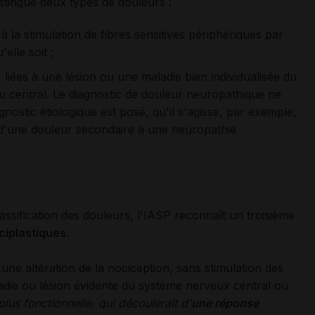
stingué deux types de douleurs :
s à la stimulation de fibres sensitives périphériques par
elle soit ;
, liées à une lésion ou une maladie bien individualisée du
 central. Le diagnostic de douleur neuropathique ne
agnostic étiologique est posé, qu'il s'agisse, par exemple,
d'une douleur secondaire à une neuropathie
lassification des douleurs, l'IASP reconnaît un troisième
ciplastiques
.
à une altération de la nociception, sans stimulation des
aladie ou lésion évidente du système nerveux central ou
 plus fonctionnelle, qui découlerait d'
une réponse