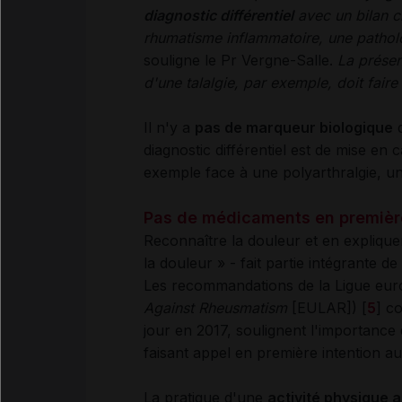
diagnostic différentiel
avec un bilan c
rhumatisme inflammatoire, une patholo
souligne le Pr Vergne-Salle.
La présen
d'une talalgie, par exemple, doit fair
Il n'y a
pas de marqueur biologique
d
diagnostic différentiel est de mise en
exemple face à une polyarthralgie, u
Pas de médicaments en première
Reconnaître la douleur et en expliqu
la douleur » - fait partie intégrante de
Les recommandations de la Ligue eu
Against Rheusmatism
[EULAR]) [
5
] c
jour en 2017, soulignent l'importance 
faisant appel en première intention 
La pratique d'une
activité physique 