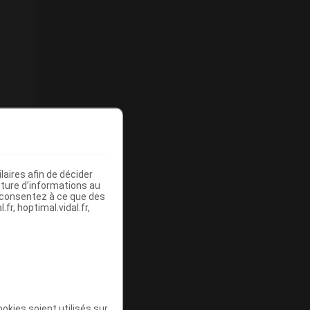
aires afin de décider
iture d’informations au
s consentez à ce que des
fr, hoptimal.vidal.fr,
okies soient utilisés sur