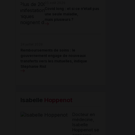
05 août 2026
Covid long : et si ce n’était pas
une seule maladie,
mais plusieurs ?
24 juillet 2026
Remboursements de soins : le
gouvernement engage de nouveaux
transferts vers les mutuelles, indique
Stéphanie Rist
Isabelle
Hoppenot
Docteur en
médecine,
Isabelle
Hoppenot se
consacre