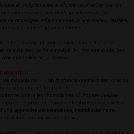
linique et complémentaire minimal pour rechercher un
gie endocrinienne, des douleurs iatrogènes, etc.
,
ce de rachialgies inflammatoires, d'une douleur fessière,
e adresser le patient au rhumatologue.
»
e la fibromyalgie et seul un bilan standard pour le
 cas de suspicion de fibromyalgie. Au moindre doute, par
n
avis spécialisé
est préconisé.
 intention
er les mécanismes - « un dysfonctionnement des voies de
 la prise en charge des patients.
ropéenne contre les rhumatismes
(EUropean League
oncernant la prise en charge de la fibromyalgie, mises à
d'
une
approche personnalisée, multidisciplinaire
,
aux stratégies non médicamenteuses.
adaptée
a fait la preuve de son efficacité sur la douleur et