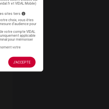
vidal.fr et VIDAL Mobile)
es sites tiers
i
votre choix, vous êtes
mesure d'audience pour
u de votre compte VIDAL
a uniquement applicable
rminal pour mémoriser
t moment votre
J'ACCEPTE