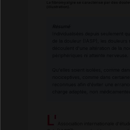
La fibromyalgie se caractérise par des doule
(illustration).
Résumé
Individualisées depuis seulement qu
de la douleur (IASP), les douleurs n
découlent d'une altération de la no
périphériques ni atteinte nerveuse.
Qu'elles soient isolées, comme dan
nociceptives, comme dans certaines
reconnues afin d'éviter une erranc
charge adaptée, non médicamenteus
L'
Association internationale d'étud