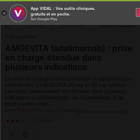
App VIDAL : Vos outils cliniques,
×
gratuits et en poche.
Sur Google Play
AMGEVITA (adalimum
Actualités
Médicaments
Prise en charge
AMGEVITA (adalimumab) : prise
en charge étendue dans
plusieurs indications
La prise en charge (remboursement et agrément aux
collectivités) d'AMGEVITA 20 mg et 40 mg solution
injectable (adalimumab) est étendue dans plusieurs
indications d'ophtalmologie, de rhumatologie et de
gastro-entérologie.
David Paitraud
11 mai 2022
3 minutes
Ajouter un commentaire
3,0
(1 note)