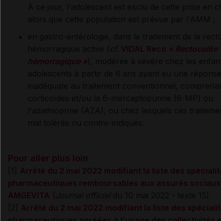
À ce jour, l'adolescent est exclu de cette prise en 
alors que cette population est prévue par l'AMM ;
en gastro-entérologie, dans le traitement de la recto
hémorragique active (
cf
.
VIDAL Reco
« Rectocolite
hémorragique »
), modérée à sévère chez les enfant
adolescents à partir de 6 ans ayant eu une répons
inadéquate au traitement conventionnel, comprenan
corticoïdes et/ou la 6-mercaptopurine (6-MP) ou
l'azathioprine (AZA), ou chez lesquels ces traiteme
mal tolérés ou contre-indiqués.
Pour aller plus loin
[1]
Arrêté du 2 mai 2022 modifiant la liste des spéciali
pharmaceutiques remboursables aux assurés sociaux
AMGEVITA
(
Journal officiel
du 10 mai 2022 - texte 15)
[2]
Arrêté du 2 mai 2022 modifiant la liste des spéciali
pharmaceutiques agréées à l'usage des collectivités e