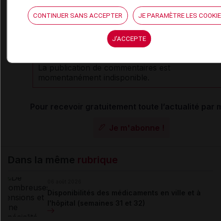
CONTINUER SANS ACCEPTER
JE PARAMÈTRE LES COOKI
Les commentaires sont momentanément
J'ACCEPTE
désactivés
La publication de commentaires est
momentanément indisponible.
Pour recevoir gratuitement toute l’actualité par m
Je m'abonne !
Dans la même
rubrique
06 août 2026
Disponibilités des médicaments en ville et à
l'hôpital (semaines 31 et 32)