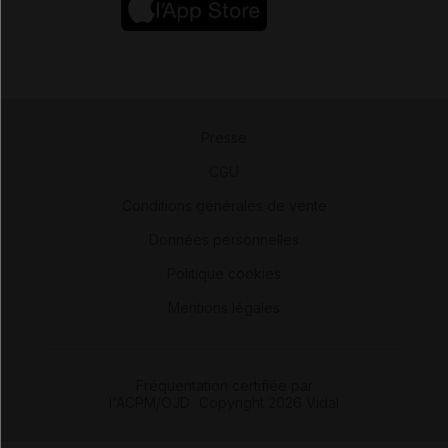
Presse
-
CGU
-
Conditions générales de vente
-
Données personnelles
-
Politique cookies
-
Mentions légales
Fréquentation certifiée par
l'ACPM/OJD
|
Copyright 2026 Vidal