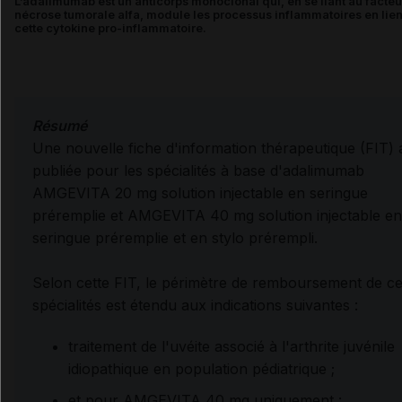
L’adalimumab est un anticorps monoclonal qui, en se liant au facteu
nécrose tumorale alfa, module les processus inflammatoires en lie
cette cytokine pro-inflammatoire.
Résumé
Une nouvelle fiche d'information thérapeutique (FIT) 
publiée pour les spécialités à base d'adalimumab
AMGEVITA 20 mg solution injectable en seringue
préremplie et AMGEVITA 40 mg solution injectable en
seringue préremplie et en stylo prérempli.
Selon cette FIT, le périmètre de remboursement de c
spécialités est étendu aux indications suivantes :
traitement de l'uvéite associé à l'arthrite juvénile
idiopathique en population pédiatrique ;
et pour AMGEVITA 40 mg uniquement :