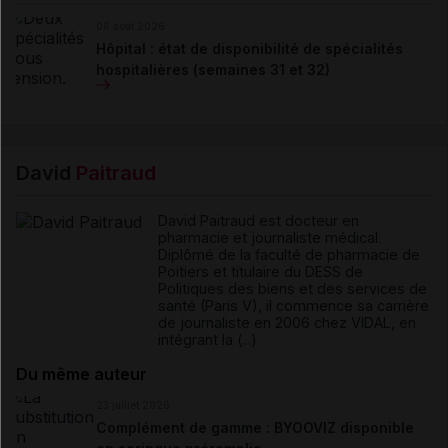
06 août 2026
Hôpital : état de disponibilité de spécialités
hospitalières (semaines 31 et 32)
David
Paitraud
David Paitraud est docteur en
pharmacie et journaliste médical.
Diplômé de la faculté de pharmacie de
Poitiers et titulaire du DESS de
Politiques des biens et des services de
santé (Paris V), il commence sa carrière
de journaliste en 2006 chez VIDAL, en
intégrant la (...)
Du même auteur
23 juillet 2026
Complément de gamme : BYOOVIZ disponible