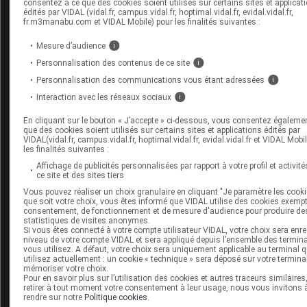
consentez à ce que des cookies soient utilisés sur certains sites et applicat
AMGEVITA 40 mg sol inj en stylo prérempli
édités par VIDAL (vidal.fr, campus.vidal.fr, hoptimal.vidal.fr, evidal.vidal.fr,
fr.m3manabu.com et VIDAL Mobile) pour les finalités suivantes :
Consultez les VIDAL Recos
Mesure d’audience
i
Arthrite juvénile idiopathique
Personnalisation des contenus de ce site
i
Personnalisation des communications vous étant adressées
i
Biomédicaments immunomodulateurs (et autres anticorps
et protéines de fusion)
Interaction avec les réseaux sociaux
i
Crohn (maladie de)
En cliquant sur le bouton « J’accepte » ci-dessous, vous consentez égaleme
que des cookies soient utilisés sur certains sites et applications édités par
Polyarthrite rhumatoïde
VIDAL(vidal.fr, campus.vidal.fr, hoptimal.vidal.fr, evidal.vidal.fr et VIDAL Mobi
les finalités suivantes :
Psoriasis en plaques de l'adulte
Affichage de publicités personnalisées par rapport à votre profil et activité
ce site et des sites tiers
Rectocolite hémorragique
Vous pouvez réaliser un choix granulaire en cliquant "Je paramètre les cooki
que soit votre choix, vous êtes informé que VIDAL utilise des cookies exemp
Spondylarthrite ankylosante
consentement, de fonctionnement et de mesure d'audience pour produire de
statistiques de visites anonymes.
Si vous êtes connecté à votre compte utilisateur VIDAL, votre choix sera enre
niveau de votre compte VIDAL et sera appliqué depuis l’ensemble des termin
vous utilisez. A défaut, votre choix sera uniquement applicable au terminal 
utilisez actuellement : un cookie « technique » sera déposé sur votre termina
Sources
mémoriser votre choix.
Pour en savoir plus sur l’utilisation des cookies et autres traceurs similaires
retirer à tout moment votre consentement à leur usage, nous vous invitons 
rendre sur notre
Politique cookies
.
JO (Journal officiel)