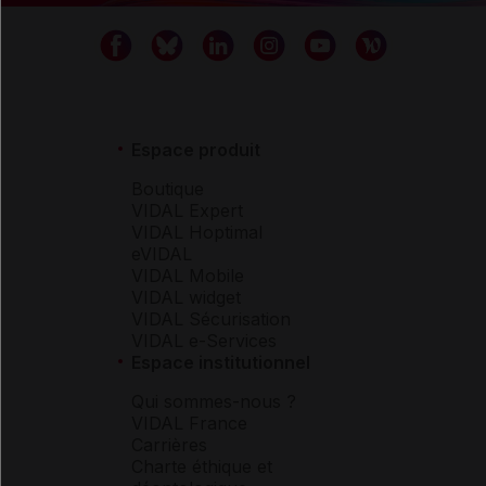
Espace produit
Boutique
VIDAL Expert
VIDAL Hoptimal
eVIDAL
VIDAL Mobile
VIDAL widget
VIDAL Sécurisation
VIDAL e-Services
Espace institutionnel
Qui sommes-nous ?
VIDAL France
Carrières
Charte éthique et