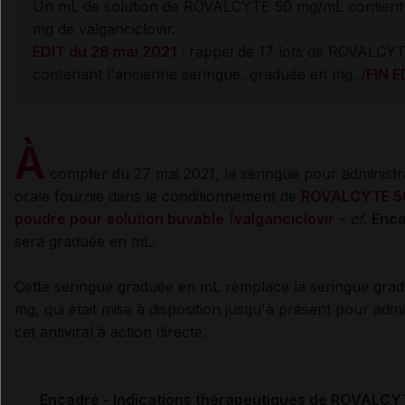
Un mL de solution de ROVALCYTE 50 mg/mL contient
mg de valganciclovir.
EDIT du 28 mai 2021
: rappel de 17 lots de ROVALCY
contenant l'ancienne seringue, graduée en mg.
/FIN E
À
compter du 27 mai 2021, la seringue pour administr
orale fournie dans le conditionnement de
ROVALCYTE 5
poudre pour solution buvable
(
valganciclovir
-
cf
.
Enca
sera graduée en mL.
Cette seringue graduée en mL remplace la seringue gra
mg, qui était mise à disposition jusqu'à présent pour admi
cet antiviral à action directe.
Encadré - Indications thérapeutiques de ROVALCY