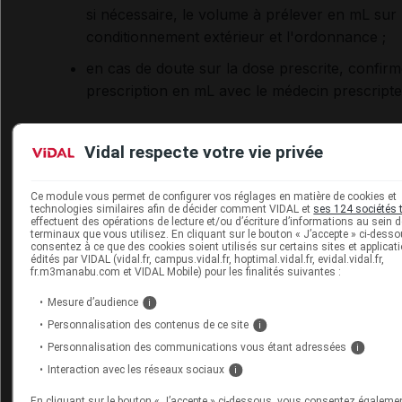
si nécessaire, le volume à prélever en mL sur 
conditionnement extérieur et l'ordonnance ;
en cas de doute sur la dose prescrite,
confirm
prescription en mL avec le médecin prescripte
Consigne aux patients : jeter les anciennes ser
Vidal respecte votre vie privée
Les patients qui détiennent ce médicament chez eux doiv
également être informés de ce changement de seringue
Ce module vous permet de configurer vos réglages en matière de cookies et
administration orale. Il leur est conseillé de jeter toutes l
technologies similaires afin de décider comment VIDAL et
ses 124 sociétés 
effectuent des opérations de lecture et/ou d’écriture d’informations au sein 
anciennes seringues graduées en mg (celles avec piston
terminaux que vous utilisez. En cliquant sur le bouton « J’accepte » ci-dess
consentez à ce que des cookies soient utilisés sur certains sites et applicat
couleur verte) après avoir terminé le flacon en cours d'ut
édités par VIDAL (vidal.fr, campus.vidal.fr, hoptimal.vidal.fr, evidal.vidal.fr,
fr.m3manabu.com et VIDAL Mobile) pour les finalités suivantes :
Pour aller plus loin
Mesure d’audience
i
RoValcyte® 50 mg/ml, poudre pour solution buvable
Personnalisation des contenus de ce site
i
(valganciclovir) : modification des graduations de la n
Personnalisation des communications vous étant adressées
i
seringue pour administration orale (de mg à ml)
(ANSM,
Interaction avec les réseaux sociaux
i
2021)
En cliquant sur le bouton « J’accepte » ci-dessous, vous consentez égaleme