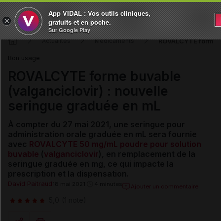
App VIDAL : Vos outils cliniques,
×
gratuits et en poche.
Sur Google Play
ROVALCYTE forme bu
Actualités
Médicaments
Bon usage
ROVALCYTE forme buvable
(valganciclovir) : nouvelle
seringue graduée en mL
À compter du 27 mai 2021, une seringue pour
administration orale graduée en mL sera fournie
avec
ROVALCYTE 50 mg/mL poudre pour solution
buvable
(
valganciclovir
), en remplacement de la
seringue graduée en mg, ce qui impacte la
prescription et la dispensation.
David Paitraud
18 mai 2021
4 minutes
Ajouter un commentaire
5,0
(1 note)