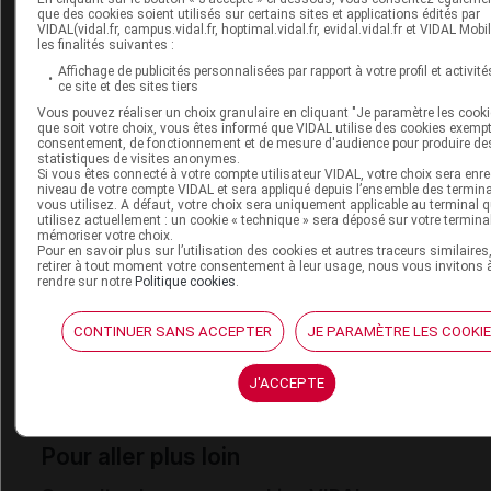
Lettre du laboratoire aux professionnels de santé -
que des cookies soient utilisés sur certains sites et applications édités par
VIDAL(vidal.fr, campus.vidal.fr, hoptimal.vidal.fr, evidal.vidal.fr et VIDAL Mobi
ROVALCYTE 50 mg/mL poudre pour solution buvable
(
les finalités suivantes :
de l'ANSM, mai 2021)
Affichage de publicités personnalisées par rapport à votre profil et activité
EDIT du 28 mai 2021
:
Alerte MED21/A015/B014 - Roval
ce site et des sites tiers
Vous pouvez réaliser un choix granulaire en cliquant "Je paramètre les cooki
mg/ml, poudre pour solution buvable (ANSM, 27 mai 20
que soit votre choix, vous êtes informé que VIDAL utilise des cookies exemp
EDIT
consentement, de fonctionnement et de mesure d'audience pour produire de
statistiques de visites anonymes.
Si vous êtes connecté à votre compte utilisateur VIDAL, votre choix sera enre
niveau de votre compte VIDAL et sera appliqué depuis l’ensemble des termin
vous utilisez. A défaut, votre choix sera uniquement applicable au terminal 
Cet article d'actualité rédigé par un auteur scientifique reflète 
utilisez actuellement : un cookie « technique » sera déposé sur votre termina
mémoriser votre choix.
des connaissances sur le sujet traité à la date de sa publication
Pour en savoir plus sur l’utilisation des cookies et autres traceurs similaires
s'agit pas d'une page encyclopédique régulièrement remise à 
retirer à tout moment votre consentement à leur usage, nous vous invitons 
rendre sur notre
Politique cookies
.
L'évolution ultérieure des connaissances scientifiques peut le
en tout ou partie caduc.
Consultez notre charte éthique et
CONTINUER SANS ACCEPTER
JE PARAMÈTRE LES COOKI
déontologique
J'ACCEPTE
Pour aller plus loin