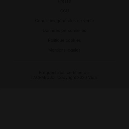
Presse
-
CGU
-
Conditions générales de vente
-
Données personnelles
-
Politique cookies
-
Mentions légales
Fréquentation certifiée par
l'ACPM/OJD
|
Copyright 2026 Vidal