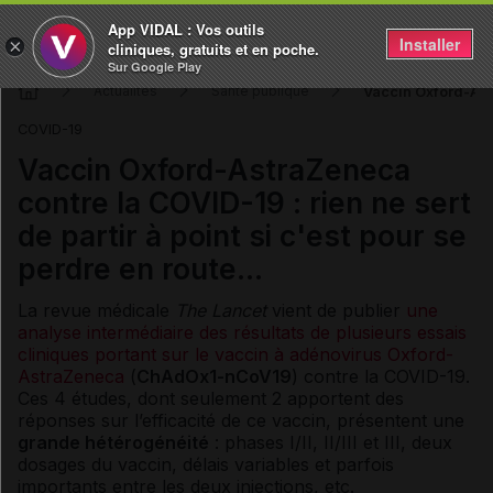
App VIDAL : Vos outils
Installer
×
cliniques, gratuits et en poche.
Sur Google Play
Vaccin Oxford-Astr
Actualités
Santé publique
COVID-19
Vaccin Oxford-AstraZeneca
contre la COVID-19 : rien ne sert
de partir à point si c'est pour se
perdre en route…
La revue médicale
The Lancet
vient de publier
une
analyse intermédiaire des résultats de plusieurs essais
cliniques portant sur le vaccin à adénovirus Oxford-
AstraZeneca
(
ChAdOx1-nCoV19
) contre la COVID-19.
Ces 4 études, dont seulement 2 apportent des
réponses sur l’efficacité de ce vaccin, présentent une
grande hétérogénéité
: phases I/II, II/III et III, deux
dosages du vaccin, délais variables et parfois
importants entre les deux injections, etc.