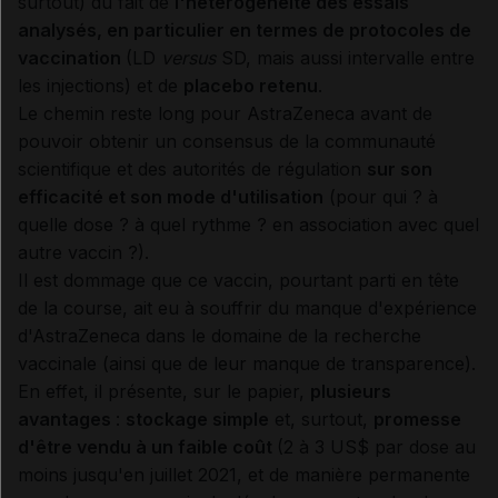
surtout) du fait de
l'hétérogénéité des essais
analysés, en particulier en termes de protocoles de
vaccination
(LD
versus
SD, mais aussi intervalle entre
les injections) et de
placebo retenu
.
Le chemin reste long pour AstraZeneca avant de
pouvoir obtenir un consensus de la communauté
scientifique et des autorités de régulation
sur son
efficacité et son mode d'utilisation
(pour qui ? à
quelle dose ? à quel rythme ? en association avec quel
autre vaccin ?).
Il est dommage que ce vaccin, pourtant parti en tête
de la course, ait eu à souffrir du manque d'expérience
d'AstraZeneca dans le domaine de la recherche
vaccinale (ainsi que de leur manque de transparence).
En effet, il présente, sur le papier,
plusieurs
avantages
:
stockage simple
et, surtout,
promesse
d'être vendu à un faible coût
(2 à 3 US$ par dose au
moins jusqu'en juillet 2021, et de manière permanente