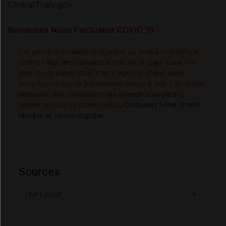
ClinicalTrials.gov.
Retrouvez toute l'actualité COVID 19
Cet article d'actualité rédigé par un auteur scientifique
reflète l'état des connaissances sur le sujet traité à la
date de sa publication. Il ne s'agit pas d'une page
encyclopédique régulièrement remise à jour. L'évolution
ultérieure des connaissances scientifiques peut le
rendre en tout ou partie caduc.
Consultez notre charte
éthique et déontologique
Sources
The Lancet