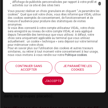
Affichage de publicités personnalisées par rapport à votre profil et
dosage.
i
activités sur ce site et des sites tiers
e
Le retard à la 2
injection ne semble pas affecter le
Vous pouvez réaliser un choix granulaire en cliquant "Je paramètre les
cookies". Quel que soit votre choix, vous êtes informé que VIDAL utilise
taux de protection
obtenu dans le groupe SD/SD.
des cookies exemptés de consentement, de fonctionnement et de
mesure d'audience pour produire des statistiques de visites
e
Dans COV002, une 2
injection plus de 8 semaines
anonymes.
Si vous êtes connecté à votre compte utilisateur VIDAL, votre choix
re
après la 1
offre un taux de protection de 65,6 %
sera enregistré au niveau de votre compte VIDAL et sera appliqué
depuis l’ensemble des terminaux que vous utilisez. A défaut, votre
(59,3 % lorsque le délai est inférieur à 8 semaines).
choix sera uniquement applicable au terminal que vous utilisez
Dans l'ensemble de la cohorte SD/SD (COV002 +
actuellement : un cookie « technique » sera déposé sur votre terminal
pour mémoriser votre choix.
COV003), le taux de protection passe de 53,4 % à
Pour en savoir plus sur l’utilisation des cookies et autres traceurs
similaires, ou retirer à tout moment votre consentement à leur usage,
65,4 % lorsque l'intervalle entre les 2 injections est
nous vous invitons à vous rendre sur notre
Politique cookies
.
supérieur à 6 semaines (la différence entre les deux
pourcentages n'est pas significative).
CONTINUER SANS
JE PARAMÈTRE LES
ACCEPTER
COOKIES
Les auteurs de l'article de
The Lancet
ont tenté
d'évaluer
le taux de protection après une seule
J'ACCEPTE
injection
(dose standard) et l'estiment à
64,1 %
(50,5-
73,9 ; 51 cas dans les groupes vaccinés contre 141
dans les groupes placebo).