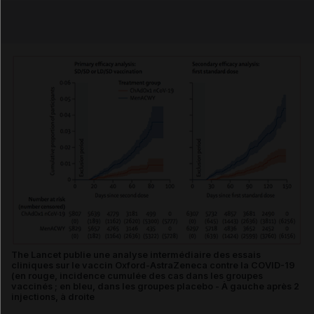
Email
The Lancet publie une analyse intermédiaire des essais
cliniques sur le vaccin Oxford-AstraZeneca contre la COVID-19
(en rouge, incidence cumulée des cas dans les groupes
vaccinés ; en bleu, dans les groupes placebo - À gauche après 2
injections, à droite