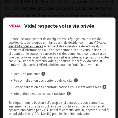
95% : 54,8-80,6 ; 30 cas dans les groupes vaccinés et
101 cas dans les groupes placebo). La durée de suivie
e
médiane était de
2 mois après la 2
injection
(1,3-2,3)
et de
3,4 mois après première
(1,3-4,8).
Vidal respecte votre vie privée
Lorsque les sous-groupes LD/SD et SD/SD sont
étudiés séparément
(ce qui n'était pas prévu au
Ce module vous permet de configurer vos réglages en matière de
départ), le taux de protection est, respectivement, de
cookies et technologies similaires afin de décider comment VIDAL et
ses 124 sociétés tierces
effectuent des opérations de lecture et/ou
90 %
(IC 95% : 67,4-97 ; p = 0,01 ; 27 cas chez les
d’écriture d’informations au sein des terminaux que vous utilisez. En
cliquant sur le bouton « J’accepte » ci-dessous, vous consentez à ce
vaccinés, 71 dans le groupe placebo) et de
62,1 %
que des cookies soient utilisés sur certains sites et applications édités
par VIDAL (vidal.fr, campus.vidal.fr, hoptimal.vidal.fr, evidal.vidal.fr,
(41-75,7 ; p non précisé ; 3 cas
versus
30). Dans ce
fr.m3manabu.com et VIDAL Mobile) pour les finalités suivantes :
dernier cas, les résultats SD/SD étaient similaires au
Mesure d’audience
i
Royaume-Uni et au Brésil (60,3 % et 64,2 %
Personnalisation des contenus de ce site
i
respectivement)
malgré les différences de délai
Personnalisation des communications vous étant adressées
i
entre les 2 injections
(plus de 12 semaines
versus
Interaction avec les réseaux sociaux
i
6 semaines).
On comprend dès lors que, loin de faire disparaître le
En cliquant sur le bouton « J’accepte » ci-dessous, vous consentez
également à ce que des cookies soient utilisés sur certains sites et
groupe LD/SD dans une note de bas de page,
applications édités par VIDAL(vidal.fr, campus.vidal.fr, hoptimal.vidal.fr,
evidal.vidal.fr et VIDAL Mobile) pour les finalités suivantes :
AstraZeneca ait souhaité valoriser cette erreur de