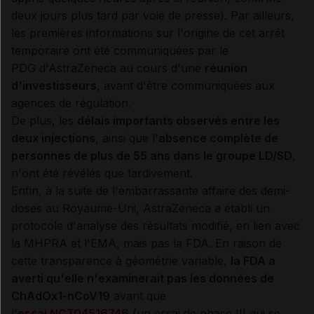
deux jours plus tard par voie de presse). Par ailleurs,
les premières informations sur l'origine de cet arrêt
temporaire ont été communiquées par le
PDG d'AstraZeneca au cours d'une
réunion
d'investisseurs
, avant d'être communiquées aux
agences de régulation.
De plus, les
délais importants observés entre les
deux injections
, ainsi que l'
absence complète de
personnes de plus de 55 ans dans le groupe LD/SD
,
n'ont été révélés que tardivement.
Enfin, à la suite de l'embarrassante affaire des demi-
doses au Royaume-Uni, AstraZeneca a établi un
protocole d'analyse des résultats modifié, en lien avec
la MHPRA et l'EMA, mais pas la FDA. En raison de
cette transparence à géométrie variable,
la FDA a
averti qu'elle n'examinerait pas les données de
ChAdOx1-nCoV19
avant que
l'
essai NCT04516746
(un essai de phase III qui se