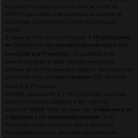
excipient nouveau (non inclus dans le vaccin de
COV001) perturbait cette technique de contrôle et
surestimait la concentration réelle en particules
virales.
À cause de cette erreur technique,
2 741 participants
de COV002 ont reçu une demi-dose de vaccin (LD,
re
Low Dose
) à la 1
injection
. Le problème a été
détecté du fait de la faible réponse immunitaire
obtenue après cette première injection. Ces personnes
ont ensuite reçu une
dose complète
(SD,
Standard
e
Dose
) à la 2
injection.
COV002 regroupe donc 2 741 personnes vaccinées
selon un protocole
LD/SD
et 4 807 selon un
protocole
SD/SD
. Dans les deux cas,
le délai entre les
2 injections a été éminemment variable
(« un
écart important/
a substantial gap
») parce que
l'investigateur a inclus des sujets qui avaient été