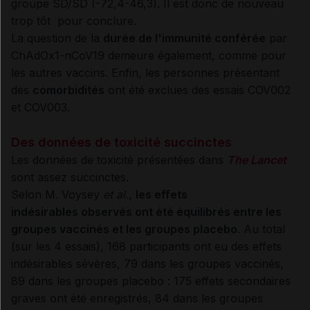
groupe SD/SD (-72,4-46,3). Il est donc de nouveau
trop tôt pour conclure.
La question de la
durée de l'immunité conférée
par
ChAdOx1-nCoV19 demeure également, comme pour
les autres vaccins. Enfin, les personnes présentant
des
comorbidités
ont été exclues des essais COV002
et COV003.
Des données de toxicité succinctes
Les données de toxicité présentées dans
The Lancet
sont assez succinctes.
Selon M. Voysey
et al.
,
les effets
indésirables observés ont été équilibrés entre les
groupes vaccinés et les groupes placebo
. Au total
(sur les 4 essais), 168 participants ont eu des effets
indésirables sévères, 79 dans les groupes vaccinés,
89 dans les groupes placebo : 175 effets secondaires
graves ont été enregistrés, 84 dans les groupes