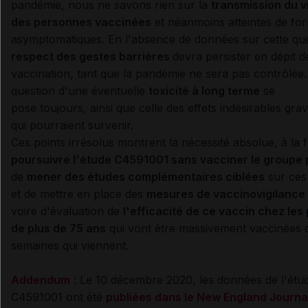
pandémie, nous ne savons rien sur la
transmission du v
des personnes vaccinées
et néanmoins atteintes de fo
asymptomatiques. En l'absence de données sur cette que
respect des gestes barrières
devra persister en dépit d
vaccination, tant que la pandémie ne sera pas contrôlée. 
question d'une éventuelle
toxicité à long terme
se
pose toujours, ainsi que celle des effets indésirables gra
qui pourraient survenir.
Ces points irrésolus montrent la nécessité absolue, à la f
poursuivre l'étude C4591001 sans vacciner le groupe
de
mener des études complémentaires ciblées
sur ces
et de mettre en place des
mesures de vaccinovigilance
voire d'évaluation de
l'efficacité de ce vaccin chez le
de plus de 75 ans
qui vont être massivement vaccinées 
semaines qui viennent.
Addendum
: Le 10 décembre 2020, les données de l'étu
C4591001 ont été
publiées dans le New England Journa