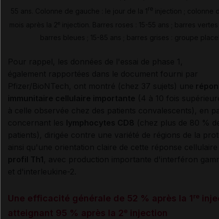
re
55 ans. Colonne de gauche : le jour de la 1
injection ; colonne d
e
mois après la 2
injection. Barres roses : 15-55 ans ; barres vertes
barres bleues ; 15-85 ans ; barres grises : groupe plac
Pour rappel, les données de l'essai de phase 1,
également rapportées dans le document fourni par
Pfizer/BioNTech, ont montré (chez 37 sujets) une
répon
immunitaire cellulaire importante
(4 à 10 fois supérieur
à celle observée chez des patients convalescents), en par
concernant les
lymphocytes CD8
(chez plus de 80 % d
patients), dirigée contre une variété de régions de la prot
ainsi qu'une orientation claire de cette réponse cellulair
profil Th1
, avec production importante d'interféron ga
et d'interleukine-2.
re
Une efficacité générale de 52 % après la 1
inje
e
atteignant 95 % après la 2
injection