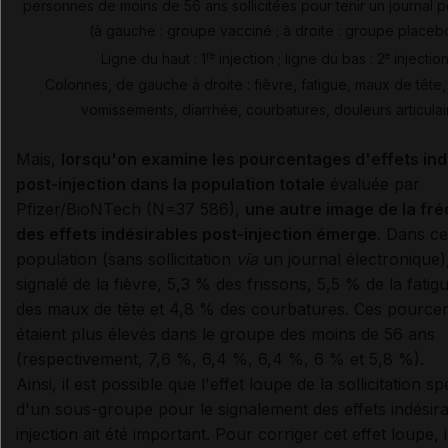
personnes de moins de 56 ans sollicitées pour tenir un journal p
(à gauche : groupe vacciné ; à droite : groupe placeb
re
e
Ligne du haut : 1
injection ; ligne du bas : 2
injectio
Colonnes, de gauche à droite : fièvre, fatigue, maux de tête, 
vomissements, diarrhée, courbatures, douleurs articulai
Mais,
lorsqu'on examine les pourcentages d'effets ind
post-injection dans la population totale
évaluée par
Pfizer/BioNTech (N=37 586),
une autre image de la fr
des effets indésirables post-injection émerge
. Dans ce
population (sans sollicitation
via
un journal électronique)
signalé de la fièvre, 5,3 % des frissons, 5,5 % de la fatig
des maux de tête et 4,8 % des courbatures. Ces pource
étaient plus élevés dans le groupe des moins de 56 ans
(respectivement, 7,6 %, 6,4 %, 6,4 %, 6 % et 5,8 %).
Ainsi, il est possible que l'effet loupe de la sollicitation sp
d'un sous-groupe pour le signalement des effets indésira
injection ait été important. Pour corriger cet effet loupe, i