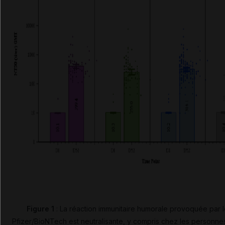
Figure 1
: La réaction immunitaire humorale provoquée par l
Pfizer/BioNTech est neutralisante, y compris chez les personne