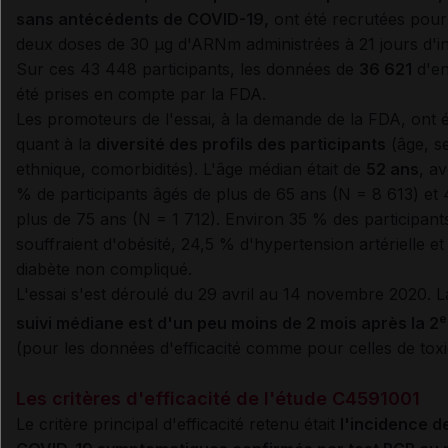
sans antécédents de COVID-19,
ont été recrutées pour
deux doses de 30 µg d'ARNm administrées à 21 jours d'in
Sur ces 43 448 participants, les données de
36 621
d'en
été prises en compte par la FDA.
Les promoteurs de l'essai, à la demande de la FDA, ont ét
quant à la
diversité des profils des participants
(âge, se
ethnique, comorbidités). L'âge médian était de
52 ans
, a
% de participants âgés de plus de 65 ans (N = 8 613) et
plus de 75 ans (N = 1 712). Environ 35 % des participant
souffraient d'obésité, 24,5 % d'hypertension artérielle e
diabète non compliqué.
L'essai s'est déroulé du 29 avril au 14 novembre 2020. 
e
suivi médiane est d'un peu moins de 2 mois après la 2
(pour les données d'efficacité comme pour celles de toxic
Les critères d'efficacité de l'étude C4591001
Le critère principal d'efficacité retenu était
l'incidence d