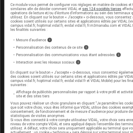
l'
efficacité sur la transmission du virus
en cas de
Ce module vous permet de configurer vos réglages en matière de cookies et
similaires afin de décider comment VIDAL et
ses 124 sociétés tierces
effect
contamination d'une personne malgré le vaccin ;
opérations de lecture et/ou d’écriture d’informations au sein des terminaux
utilisez. En cliquant sur le bouton « J’accepte » ci-dessous, vous consentez
le
futur de cette efficacité
si la pandémie venait à
cookies soient utilisés sur certains sites et applications édités par VIDAL (vid
campus.vidal.fr, hoptimal.vidal.fr, evidal.vidal.fr, fr.m3manabu.com et VIDAL
(mutations de SARS-CoV-2 par exemple).
les finalités suivantes :
Mesure d’audience
i
Personnalisation des contenus de ce site
i
Des effets indésirables post-injection plus sévè
Personnalisation des communications vous étant adressées
i
les moins de 56 ans
Interaction avec les réseaux sociaux
i
Les données de toxicité présentées sont
rassurantes
(mo
d'effets secondaires sévères), mais il semble que la
En cliquant sur le bouton « J’accepte » ci-dessous, vous consentez égaleme
des cookies soient utilisés sur certains sites et applications édités par VIDAL
bonne immunogénicité obtenue ait un prix en termes de
campus.vidal.fr, hoptimal.vidal.fr, evidal.vidal.fr et VIDAL Mobile) pour les fina
suivantes :
dans les jours suivant les injections
.
Affichage de publicités personnalisées par rapport à votre profil et activité
Les effets post-injection ont été particulièrement évalué
site et des sites tiers
participants qui devaient remplir un journal électronique
Vous pouvez réaliser un choix granulaire en cliquant "Je paramètre les cooki
que soit votre choix, vous êtes informé que VIDAL utilise des cookies exemp
jours après chaque injection (ce qui peut avoir artificiell
consentement, de fonctionnement et de mesure d'audience pour produire de
statistiques de visites anonymes.
augmenté la fréquence des effets rapportés, les particip
Si vous êtes connecté à votre compte utilisateur VIDAL, votre choix sera enre
rendus particulièrement attentifs par le dispositif de journ
niveau de votre compte VIDAL et sera appliqué depuis l’ensemble des termi
utilisez. A défaut, votre choix sera uniquement applicable au terminal que vo
remplir). Ces effets indésirables semblent être
plus fréq
actuellement : un cookie « technique » sera déposé sur votre terminal pour 