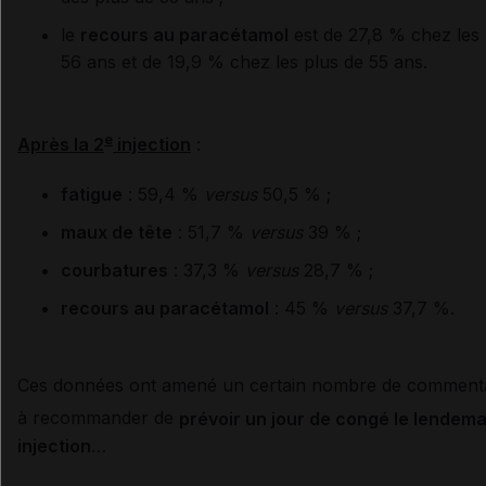
le
recours au paracétamol
est de 27,8 % chez les
56 ans et de 19,9 % chez les plus de 55 ans.
e
Après la 2
injection
:
fatigue
: 59,4 %
versus
50,5 % ;
maux de tête
: 51,7 %
versus
39 % ;
courbatures
: 37,3 %
versus
28,7 % ;
recours au paracétamol
: 45 %
versus
37,7 %.
Ces données ont amené un certain nombre de comment
à recommander de
prévoir un jour de congé le lendema
injection
…