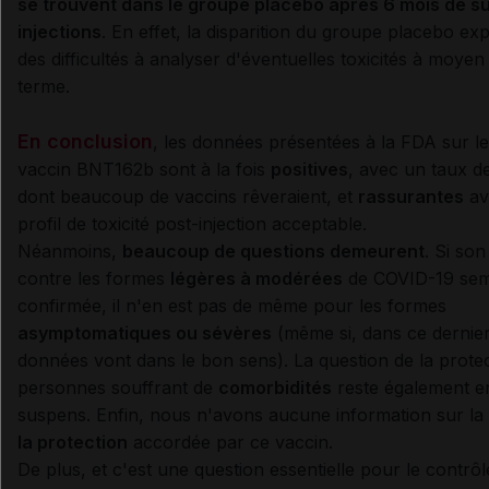
se trouvent dans le groupe placebo après 6 mois de su
injections
. En effet, la disparition du groupe placebo exp
des difficultés à analyser d'éventuelles toxicités à moyen
terme.
En conclusion
, les données présentées à la FDA sur le
vaccin BNT162b sont à la fois
positives
, avec un taux d
dont beaucoup de vaccins rêveraient, et
rassurantes
av
profil de toxicité post-injection acceptable.
Néanmoins,
beaucoup de questions demeurent
. Si son
contre les formes
légères à modérées
de COVID-19 se
confirmée, il n'en est pas de même pour les formes
asymptomatiques ou sévères
(même si, dans ce dernier
données vont dans le bon sens). La question de la prote
personnes souffrant de
comorbidités
reste également e
suspens. Enfin, nous n'avons aucune information sur la
la protection
accordée par ce vaccin.
De plus, et c'est une question essentielle pour le contrôl