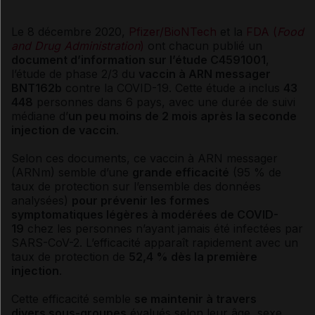
Le 8 décembre 2020,
Pfizer/BioNTech
et la
FDA (
Food
and Drug Administration
)
ont chacun publié un
document d’information sur l’étude C4591001
,
l’étude de phase 2/3 du
vaccin à ARN messager
BNT162b
contre la COVID-19. Cette étude a inclus
43
448
personnes dans 6 pays, avec une durée de suivi
médiane d’
un peu moins de 2 mois après la seconde
injection de vaccin
.
Selon ces documents, ce vaccin à ARN messager
(ARNm) semble d’une
grande efficacité
(95 % de
taux de protection sur l’ensemble des données
analysées)
pour prévenir les formes
symptomatiques légères à modérées de COVID-
19
chez les personnes n’ayant jamais été infectées par
SARS-CoV-2. L’efficacité apparaît rapidement avec un
taux de protection de
52,4 % dès la première
injection
.
Cette efficacité semble
se maintenir à travers
divers sous-groupes
évalués selon leur âge, sexe,