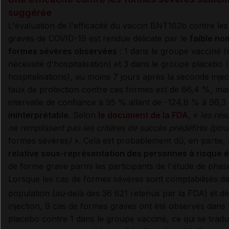
suggérée
L'évaluation de l'efficacité du vaccin BNT162b contre le
graves de COVID-19 est rendue délicate par le
faible no
formes sévères observées
: 1 dans le groupe vacciné (
nécessité d'hospitalisation) et 3 dans le groupe placebo 
hospitalisations), au moins 7 jours après la seconde injec
taux de protection contre ces formes est de 66,4 %, ma
intervalle de confiance à 95 % allant de -124,8 % à 96,
ininterprétable
. Selon
le document de la FDA
, «
les résu
ne remplissent pas les critères de succès prédéfinis (
pour
formes sévères
)
». Cela est probablement dû, en partie, 
relative sous-représentation des personnes à risque 
de forme grave parmi les participants de l'étude de phas
Lorsque les cas de formes sévères sont comptabilisés da
population (au-delà des 36 621 retenus par la FDA) et dè
injection, 9 cas de formes graves ont été observés dans
placebo contre 1 dans le groupe vacciné, ce qui se tradu