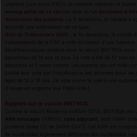
urgence (une sorte d'ATU de cohorte massive) et publi
monographie de ce vaccin
, ainsi qu'
un document d'inf
destination des patients
. Le 9 décembre, le Canada a é
accordé une autorisation de ce type.
(
Edit du 11 décembre 2020
: le 10 décembre, le comité d
indépendants de la FDA a voté en faveur d'une balance
bénéfices/risques positive pour le vaccin BNT162b pour 
personnes de 16 ans et plus. Le vote a été de 17 voix en 
absention et 5 votes contre. Les experts qui ont voté con
justifié leur vote par l'insuffisance des données pour les 
âgés de 16 à 18 ans. Ce vote ouvre la voie à une autorisa
d'usage en urgence aux Etats-Unis.)
Rappels sur le vaccin BNT162b
Comme le vaccin Moderna (mRNA-1273), BNT162b est
ARN messager
(ARNm)
, sans adjuvant
, dont l'ARN cod
protéine Spike (S) de SARS-CoV-2. Cet ARN est compos
de nucléotides légèrement différents des nucléotides nat