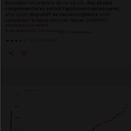
disposition en urgence de ce vaccin,
des études
complémentaires seront rapidement nécessaires
,
ainsi qu’un
dispositif de vaccinovigilance
pour
compenser le faible recul de l’étude C4591001.
Stéphane Korsia-Meffre
10 décembre 2020
14 minutes
13 commentaires
3,4
(311 notes)
Copier l'url
Email