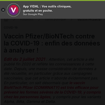
App VIDAL : Vos outils cliniques,
×
gratuits et en poche.
Sur Google Play
Vaccin Pfizer/BioN
Actualités
Santé publique
COVID-19
Vaccin Pfizer/BioNTech contre
la COVID-19 : enfin des données
à analyser !
Edit du 2 juillet 2021
: Attention, cet article a été
publié fin 2020 et reflète les connaissances à cette
date. Depuis, une masse considérable de données a
été recueillie, en particulier grâce aux campagnes
vaccinales, que cet article n'aborde évidemment pas.
En particulier, on sait désormais que
le vaccin
BioNTech Pfizer (COMIRNATY) est très efficace pour
prévenir les formes sévères de la COVID-19, y compris
chez les personnes âgées
, y compris pour les variants
Alpha, Bêta, Gamma et Delta.