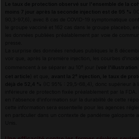
Le taux de protection observé sur l'ensemble de la co
moins 7 jour après la seconde injection est de 95 %
(I
90,3-97,6), avec 8 cas de COVID-19 symptomatique con
le groupe vacciné et 162 cas dans le groupe placebo, en
les données publiées préalablement par voie de commun
presse.
La surprise des données rendues publiques le 8 décembr
voir que, après la première injection, les courbes d'inci
e
commencent à se séparer au 10
jour (
voir l'illustratio
e
cet article
) et que,
avant la 2
injection, le taux de prot
déjà de 52,4 %
(IC 95% : 29,5-68,4), donc supérieur à la
inférieure de protection fixée préalablement par la FDA
en l'absence d'information sur la durabilité de cette répon
cette information sera essentielle pour les agences régl
en particulier dans un contexte de pandémie galopante a
Unis.
Une efficacité contre les formes sévères seule