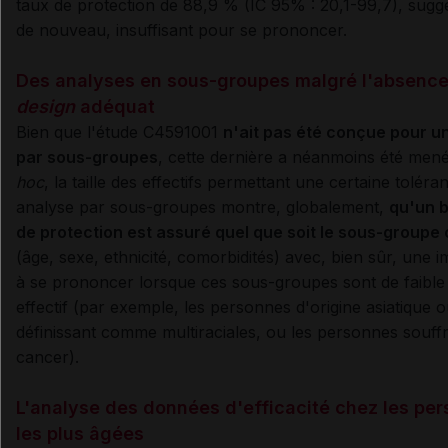
taux de protection de 88,9 % (IC 95% : 20,1-99,7), sugge
de nouveau, insuffisant pour se prononcer.
Des analyses en sous-groupes malgré l'absenc
design
adéquat
Bien que l'étude C4591001
n'ait pas été conçue pour u
par sous-groupes
, cette dernière a néanmoins été men
hoc
, la taille des effectifs permettant une certaine toléra
analyse par sous-groupes montre, globalement,
qu'un 
de protection est assuré quel que soit le sous-groupe
(âge, sexe, ethnicité, comorbidités) avec, bien sûr, une im
à se prononcer lorsque ces sous-groupes sont de faible
effectif (par exemple, les personnes d'origine asiatique 
définissant comme multiraciales, ou les personnes souff
cancer).
L'analyse des données d'efficacité chez les pe
les plus âgées