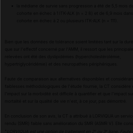
la médiane de survie sans progression a été de 5,5 mois da
cohorte en échec à 1 ITK-ALK (n = 2 8) et de 6,9 mois dans
cohorte en échec à 2 ou plusieurs ITK-ALK (n = 111).
Bien que les données de tolérance soient limitées tant sur la duré
que sur l'effectif concerné par l'AMM, il ressort que les principale
relevées ont été des dyslipidémies (hypercholestérolémie,
hypertriglycéridémie) et des neuropathies périphériques.
Faute de comparaison aux alternatives disponibles et considérant
faiblesses méthodologiques de l'étude fournie, la CT considère
l'impact sur la morbidité est difficile à quantifier et que l'impact sur
mortalité et sur la qualité de vie n'est, à ce jour, pas démontré.
En conclusion de son avis, la CT a attribué à LORVIQUA un servi
rendu (SMR) faible sans amélioration du SMR (ASMR V). Elle con
"
LORVIQUA est une option de traitement en 2
ou 3
ligne. Faute
e
e