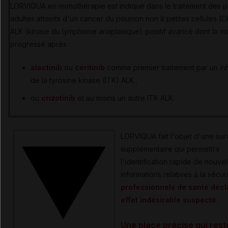
LORVIQUA en monothérapie est indiqué dans le traitement des p
adultes atteints d'un cancer du poumon non à petites cellules 
ALK (kinase du lymphome anaplasique)-positif avancé dont la ma
progressé après :
alectinib
ou
céritinib
comme premier traitement par un inh
de la tyrosine kinase (ITK) ALK ;
ou
crizotinib
et au moins un autre ITK ALK.
LORVIQUA fait l'objet d'une sur
supplémentaire qui permettra
l'identification rapide de nouvel
informations relatives à la sécur
professionnels de santé décl
effet indésirable suspecté.
Une place précise qui rest