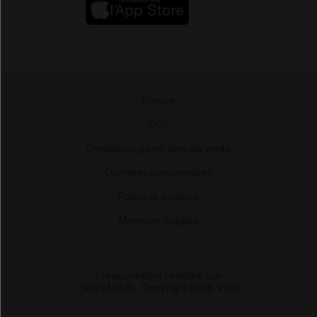
Presse
-
CGU
-
Conditions générales de vente
-
Données personnelles
-
Politique cookies
-
Mentions légales
Fréquentation certifiée par
l'ACPM/OJD
|
Copyright 2026 Vidal