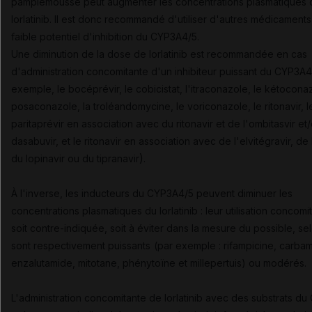
pamplemousse peut augmenter les concentrations plasmatiques 
lorlatinib. Il est donc recommandé d'utiliser d'autres médicaments
faible potentiel d'inhibition du CYP3A4/5.
Une diminution de la dose de lorlatinib est recommandée en cas
d'administration concomitante d'un inhibiteur puissant du CYP3A4
exemple, le bocéprévir, le cobicistat, l'itraconazole, le kétoconaz
posaconazole, la troléandomycine, le voriconazole, le ritonavir, l
paritaprévir en association avec du ritonavir et de l'ombitasvir et
dasabuvir, et le ritonavir en association avec de l'elvitégravir, de l
)
du lopinavir ou du tipranavir
.
À l'inverse, les inducteurs du CYP3A4/5 peuvent diminuer les
concentrations plasmatiques du lorlatinib : leur utilisation concomi
soit contre-indiquée, soit à éviter dans la mesure du possible, sel
sont respectivement puissants
(par exemple : rifampicine, carba
enzalutamide, mitotane, phénytoïne et millepertuis) ou modérés.
L'administration concomitante de lorlatinib avec des substrats d