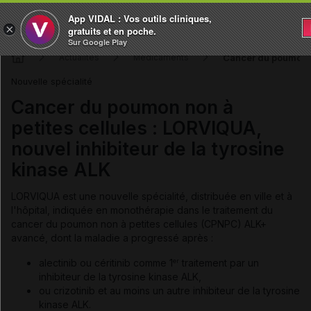
App VIDAL : Vos outils cliniques,
×
gratuits et en poche.
Sur Google Play
Cancer du poumon no
Actualités
Médicaments
Nouvelle spécialité
Cancer du poumon non à
petites cellules : LORVIQUA,
nouvel inhibiteur de la tyrosine
kinase ALK
LORVIQUA est une nouvelle spécialité, distribuée en ville et à
l'hôpital, indiquée en monothérapie dans le traitement du
cancer du poumon non à petites cellules (CPNPC) ALK+
avancé, dont la maladie a progressé après :
alectinib ou céritinib comme 1
traitement par un
er
inhibiteur de la tyrosine kinase ALK,
ou crizotinib et au moins un autre inhibiteur de la tyrosine
kinase ALK.