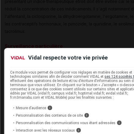
présentant un indice thérapeutique étroit doit être évitée car le lo
réduit la concentration de ces médicaments. Il s'agit notamment 
l'alfentanil, la ciclosporine, la dihydroergotamine, l'ergotamine, le
les contraceptifs hormonaux, le pimozide, la quinidine, le sirolimus
tacrolimus.
Surveillance particulière
Sur la base des effets indésirables observés chez les patients tra
Vidal respecte votre vie privée
par lorlatinib, la surveillance des patients portera en particulier sur
Ce module vous permet de configurer vos réglages en matière de cookies et
la cholestérolémie et la triglycéridémie, pour lesquels un 
technologies similaires afin de décider comment VIDAL et
ses 124 sociétés 
effectuent des opérations de lecture et/ou d’écriture d’informations au sein 
sera pratiqué avant le début du traitement, 2, 4 et 8 semai
terminaux que vous utilisez. En cliquant sur le bouton « J’accepte » ci-dess
l'instauration du traitement, puis à intervalles réguliers. L'ins
consentez à ce que des cookies soient utilisés sur certains sites et applicat
édités par VIDAL (vidal.fr, campus.vidal.fr, hoptimal.vidal.fr, evidal.vidal.fr,
d'un traitement hypolipémiant ou la majoration d'un traitem
fr.m3manabu.com et VIDAL Mobile) pour les finalités suivantes :
hypolipémiant peut être nécessaire ;
Mesure d’audience
i
la lipase et l'amylase, avec un dosage avant le début du tr
Personnalisation des contenus de ce site
i
par lorlatinib, puis à intervalles réguliers, selon les indicatio
Personnalisation des communications vous étant adressées
i
cliniques ;
Interaction avec les réseaux sociaux
i