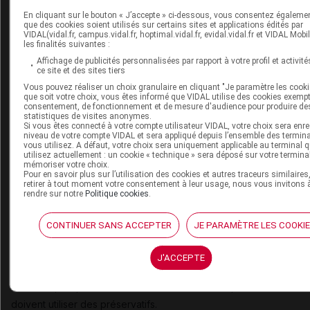
l'électrocardiogramme (ECG), à la recherche d'un allonge
En cliquant sur le bouton « J’accepte » ci-dessous, vous consentez égaleme
que des cookies soient utilisés sur certains sites et applications édités par
l'intervalle PR et d'un bloc auriculoventriculaire (AV) : un E
VIDAL(vidal.fr, campus.vidal.fr, hoptimal.vidal.fr, evidal.vidal.fr et VIDAL Mobi
les finalités suivantes :
pratiqué avant l'instauration du traitement par lorlatinib, puis
Affichage de publicités personnalisées par rapport à votre profil et activité
mois, en particulier chez les patients prédisposés à dével
ce site et des sites tiers
troubles cardiaques cliniquement significatifs. Une adaptati
Vous pouvez réaliser un choix granulaire en cliquant "Je paramètre les cooki
que soit votre choix, vous êtes informé que VIDAL utilise des cookies exemp
posologique peut être nécessaire chez les patients dével
consentement, de fonctionnement et de mesure d'audience pour produire de
statistiques de visites anonymes.
bloc AV.
Si vous êtes connecté à votre compte utilisateur VIDAL, votre choix sera enre
niveau de votre compte VIDAL et sera appliqué depuis l’ensemble des termin
vous utilisez. A défaut, votre choix sera uniquement applicable au terminal 
utilisez actuellement : un cookie « technique » sera déposé sur votre termina
Une contraception efficace pendant le traitement et
mémoriser votre choix.
Pour en savoir plus sur l’utilisation des cookies et autres traceurs similaires
longtemps après son arrêt
retirer à tout moment votre consentement à leur usage, nous vous invitons 
rendre sur notre
Politique cookies
.
En termes de contraception, les patients de sexe masculin dont l
partenaire est en âge de procréer doivent utiliser une méthode
CONTINUER SANS ACCEPTER
JE PARAMÈTRE LES COOKI
de contraception efficace, y compris des préservatifs, durant le 
par lorlatinib et pendant au moins 14 semaines après la prise de l
J'ACCEPTE
dose.
De même, les patients de sexe masculin dont la partenaire est en
doivent utiliser des préservatifs.