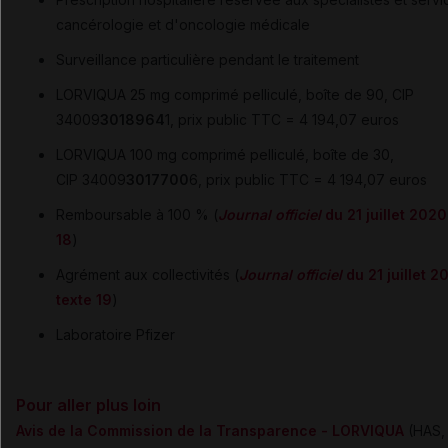
cancérologie et d'oncologie médicale
Surveillance particulière pendant le traitement
LORVIQUA 25 mg comprimé pelliculé, boîte de 90, CIP
34009
3018964
1, prix public TTC = 4 194,07 euros
LORVIQUA 100 mg comprimé pelliculé, boîte de 30,
CIP 34009
3017700
6, prix public TTC = 4 194,07 euros
Remboursable à 100 % (
Journal officiel
du 21 juillet 2020
18
)
Agrément aux collectivités (
Journal officiel
du 21 juillet 2
texte 19
)
Laboratoire Pfizer
Pour aller plus loin
Avis de la Commission de la Transparence - LORVIQUA
(HAS, 