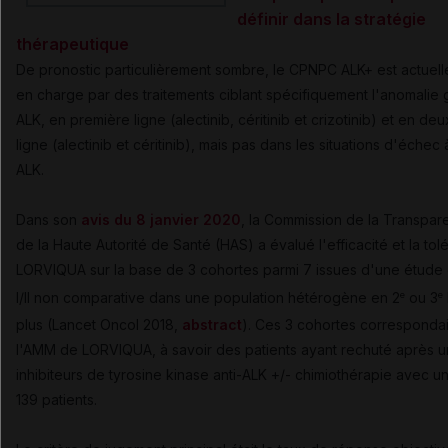
définir dans la stratégie
thérapeutique
De pronostic particulièrement sombre, le CPNPC ALK+ est actuell
en charge par des traitements ciblant spécifiquement l'anomalie
ALK, en première ligne (alectinib, céritinib et crizotinib) et en de
ligne (alectinib et céritinib), mais pas dans les situations d'échec à
ALK.
Dans son
avis du 8 janvier 2020
, la Commission de la Transpa
de la Haute Autorité de Santé (HAS) a évalué l'efficacité et la to
LORVIQUA sur la base de 3 cohortes parmi 7 issues d'une étude
I/II non comparative dans une population hétérogène en 2
ou 3
e
e
plus (Lancet Oncol 2018,
abstract
). Ces 3 cohortes correspondai
l'AMM de LORVIQUA, à savoir des patients ayant rechuté après 
inhibiteurs de tyrosine kinase anti-ALK +/- chimiothérapie avec un
139 patients.