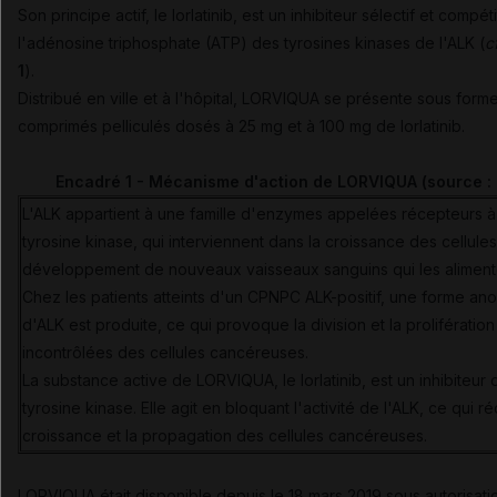
Son principe actif, le lorlatinib, est un inhibiteur sélectif et compéti
l'adénosine triphosphate (ATP) des tyrosines kinases de l'ALK (
c
1
).
Distribué en ville et à l'hôpital, LORVIQUA se présente sous form
comprimés pelliculés dosés à 25 mg et à 100 mg de lorlatinib.
Encadré 1 - Mécanisme d'action de LORVIQUA (source :
L'ALK appartient à une famille d'enzymes appelées récepteurs à 
tyrosine kinase, qui interviennent dans la croissance des cellules
développement de nouveaux vaisseaux sanguins qui les aliment
Chez les patients atteints d'un CPNPC ALK-positif, une forme an
d'ALK est produite, ce qui provoque la division et la prolifération
incontrôlées des cellules cancéreuses.
La substance active de LORVIQUA, le lorlatinib, est un inhibiteur 
tyrosine kinase. Elle agit en bloquant l'activité de l'ALK, ce qui réd
croissance et la propagation des cellules cancéreuses.
LORVIQUA était disponible depuis le 18 mars 2019 sous autorisati