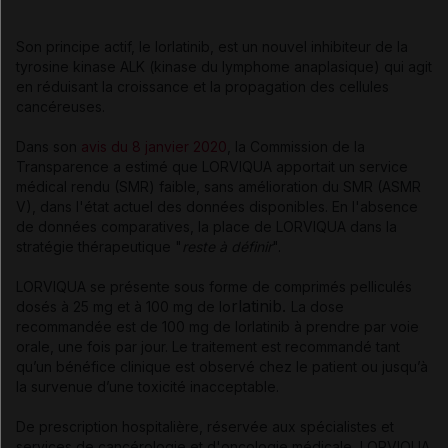
Son principe actif, le lorlatinib, est un nouvel inhibiteur de la
tyrosine kinase ALK (kinase du lymphome anaplasique) qui agit
en réduisant la croissance et la propagation des cellules
cancéreuses.
Dans son
avis du 8 janvier 2020
, la Commission de la
Transparence a estimé que LORVIQUA apportait un service
médical rendu (SMR) faible, sans amélioration du SMR (ASMR
V), dans l'état actuel des données disponibles. En l'absence
de données comparatives, la place de LORVIQUA dans la
stratégie thérapeutique "
reste à définir
".
LORVIQUA se présente sous forme de comprimés pelliculés
rlatinib.
dosés à 25 mg et à 100 mg de lo
La dose
recommandée est de 100 mg de lorlatinib à prendre par voie
orale, une fois par jour. Le traitement est recommandé tant
qu’un bénéfice clinique est observé chez le patient ou jusqu’à
la survenue d’une toxicité inacceptable.
De prescription hospitalière, réservée aux spécialistes et
services de cancérologie et d'oncologie médicale, LORVIQUA