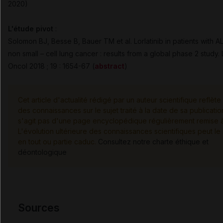
2020)
L'étude pivot
:
Solomon BJ, Besse B, Bauer TM et al. Lorlatinib in patients with A
non small – cell lung cancer : results from a global phase 2 study.
Oncol 2018 ; 19 : 1654-67 (
abstract
)
Cet article d'actualité rédigé par un auteur scientifique reflète 
des connaissances sur le sujet traité à la date de sa publication
s'agit pas d'une page encyclopédique régulièrement remise à 
L'évolution ultérieure des connaissances scientifiques peut le
en tout ou partie caduc.
Consultez notre charte éthique et
déontologique
Sources