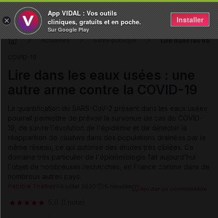
App VIDAL : Vos outils
Installer
×
cliniques, gratuits et en poche.
Sur Google Play
Lire dans les eaux
Actualités
Santé publique
COVID-19
Lire dans les eaux usées : une
autre arme contre la COVID-19
La quantification du SARS-CoV-2 présent dans les eaux usées
pourrait permettre de prévoir la survenue de cas de COVID-
19, de suivre l'évolution de l'épidémie et de détecter la
réapparition de
clusters
dans des populations drainées par le
même réseau, ce qui autorise des études très ciblées. Ce
domaine très particulier de l'épidémiologie fait aujourd'hui
l'objet de nombreuses recherches, en France comme dans de
nombreux autres pays.
Patricia Thelliez
09 juillet 2020
5 minutes
Ajouter un commentaire
5,0
(1 note)