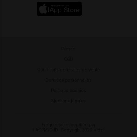
Presse
-
CGU
-
Conditions générales de vente
-
Données personnelles
-
Politique cookies
-
Mentions légales
Fréquentation certifiée par
l'ACPM/OJD
|
Copyright 2026 Vidal