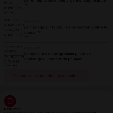
Le rétinoblastome, une urgence diagnostique
03 juin 2026
Le mariage, un facteur de protection contre le
cancer ?
03 juin 2026
Lancement d’un programme pilote de
dépistage du cancer du poumon
Voir toutes les actualités de cet auteur
Newsletter