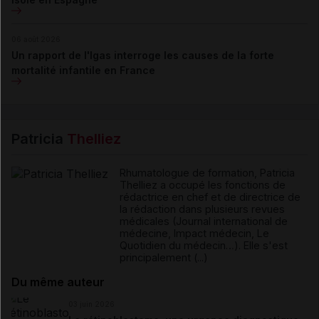
06 août 2026
Un rapport de l'Igas interroge les causes de la forte
mortalité infantile en France
Patricia
Thelliez
Rhumatologue de formation, Patricia
Thelliez a occupé les fonctions de
rédactrice en chef et de directrice de
la rédaction dans plusieurs revues
médicales (Journal international de
médecine, Impact médecin, Le
Quotidien du médecin…). Elle s'est
principalement (...)
Du même auteur
03 juin 2026