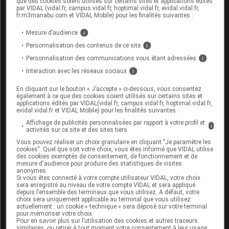
que des cookies soient utilisés sur certains sites et applications édités
par VIDAL (vidal.fr, campus.vidal.fr, hoptimal.vidal.fr, evidal.vidal.fr,
fr.m3manabu.com et VIDAL Mobile) pour les finalités suivantes :
suivre la circulation du SARS-CoV-2 dans la population
par l'analyse microbiologique des eaux usées des
Mesure d’audience
i
stations d'épuration ;
Personnalisation des contenus de ce site
i
rendre systématique cette surveillance virologique par
Personnalisation des communications vous étant adressées
i
des tests quantitatifs utilisant une méthodologie
Interaction avec les réseaux sociaux
i
rigoureuse, tant que le virus circulera dans la population
En cliquant sur le bouton « J’accepte » ci-dessous, vous consentez
;
également à ce que des cookies soient utilisés sur certains sites et
applications édités par VIDAL(vidal.fr, campus.vidal.fr, hoptimal.vidal.fr,
étendre cette surveillance systématique à d'autres virus
evidal.vidal.fr et VIDAL Mobile) pour les finalités suivantes :
(myxovirus, rotavirus, virus respiratoire syncytial, etc.).
Affichage de publicités personnalisées par rapport à votre profil et
i
activités sur ce site et des sites tiers
constituer une banque de prélèvements permettant
Vous pouvez réaliser un choix granulaire en cliquant "Je paramètre les
rétrospectivement de détecter tout nouveau virus ou
cookies". Quel que soit votre choix, vous êtes informé que VIDAL utilise
agent pathogène qui apparaîtrait dans la population en
des cookies exemptés de consentement, de fonctionnement et de
mesure d'audience pour produire des statistiques de visites
fixant ainsi le début de l'épidémie.
anonymes.
Si vous êtes connecté à votre compte utilisateur VIDAL, votre choix
sera enregistré au niveau de votre compte VIDAL et sera appliqué
©vidal.fr
depuis l’ensemble des terminaux que vous utilisez. A défaut, votre
choix sera uniquement applicable au terminal que vous utilisez
actuellement : un cookie « technique » sera déposé sur votre terminal
pour mémoriser votre choix.
Pour en savoir plus
Pour en savoir plus sur l’utilisation des cookies et autres traceurs
similaires, ou retirer à tout moment votre consentement à leur usage,