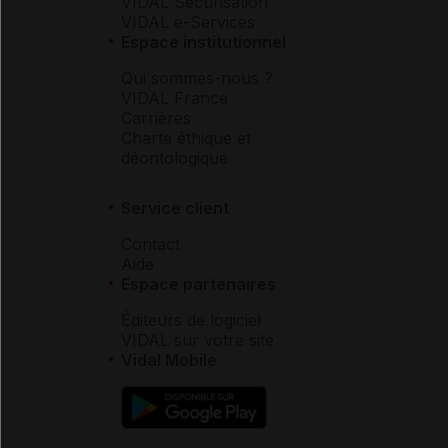
VIDAL Sécurisation
VIDAL e-Services
Espace institutionnel
Qui sommes-nous ?
VIDAL France
Carrières
Charte éthique et
déontologique
Service client
Contact
Aide
Espace partenaires
Éditeurs de logiciel
VIDAL sur votre site
Vidal Mobile