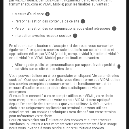
par VIDAL (vidal.fr, campus.vidal.fr, hoptimal.vidal.fr, evidal.vidal.fr,
fr.m3manabu.com et VIDAL Mobile) pour les finalités suivantes :
En septembre 2018, la HAS a publié un
guide pratique pour
la "Promotion, consultation et prescription médicale
Mesure d’audience
i
d'activité physique et sportive pour la santé chez
Personnalisation des contenus de ce site
i
les adultes"
, accompagné de référentiels d'aide à
Personnalisation des communications vous étant adressées
i
la prescription par pathologie.
Interaction avec les réseaux sociaux
i
Comme pour le MSS, l'objectif de ce guide est de permettre
En cliquant sur le bouton « J’accepte » ci-dessous, vous consentez
aux médecins de prescrire de l'activité physique
également à ce que des cookies soient utilisés sur certains sites et
applications édités par VIDAL(vidal.fr, campus.vidal.fr, hoptimal.vidal.fr,
aux personnes atteintes de maladies chroniques ou
evidal.vidal.fr et VIDAL Mobile) pour les finalités suivantes :
présentant un état de santé pour lesquels les bénéfices
Affichage de publicités personnalisées par rapport à votre profil et
i
activités sur ce site et des sites tiers
de l'activité physique sont reconnus.
Vous pouvez réaliser un choix granulaire en cliquant "Je paramètre les
Onze référentiels
accompagne ce guide, concernant le
cookies". Quel que soit votre choix, vous êtes informé que VIDAL utilise
des cookies exemptés de consentement, de fonctionnement et de
surpoids et l'obésité de l'adulte
, le
diabète de type 2
,
mesure d'audience pour produire des statistiques de visites
l'
hypertension artérielle
, la
maladie coronarienne stable
,
anonymes.
Si vous êtes connecté à votre compte utilisateur VIDAL, votre choix
la
bronchopneumopathie chronique obstructive
,
sera enregistré au niveau de votre compte VIDAL et sera appliqué
depuis l’ensemble des terminaux que vous utilisez. A défaut, votre
les
accidents vasculaires cérébraux
, l'
insuffisance
choix sera uniquement applicable au terminal que vous utilisez
actuellement : un cookie « technique » sera déposé sur votre terminal
cardiaque chronique
, la
dépression
, les
cancers du sein,
pour mémoriser votre choix.
colorectaux et de la prostate
, les
personnes âgées
et la
Pour en savoir plus sur l’utilisation des cookies et autres traceurs
similaires, ou retirer à tout moment votre consentement à leur usage,
grossesse et le post-partum
.
nous vous invitons à vous rendre sur notre
Politique cookies
.