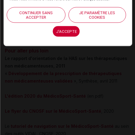
Cet outil sera utilement complété par le MédicoSport-Santé et
CONTINUER SANS
JE PARAMÈTRE LES
ses informations organisées par discipline sportive dans leur
ACCEPTER
COOKIES
forme classique ou adaptée, permettant ainsi une
prescription personnalisée dans le respect
J'ACCEPTE
des recommandations de la HAS.
Pour aller plus loin
Le rapport d'orientation de la HAS sur les thérapeutiques
non médicamenteuses, 2011
«
Développement de la prescription de thérapeutiques
non médicamenteuses validées
», Synthèse, avril 2011
L'édition 2020 du MédicoSport-Santé
(en pdf)
Le
flyer du CNOSF sur le MédicoSport-Santé
, 2020
Le
tutoriel de navigation sur le MédicoSport-Santé
au sein
des outils VIDAL, CNOSF, 2020