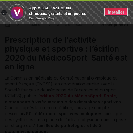
App VIDAL : Vos outils
Installer
×
cliniques, gratuits et en poche.
Sur Google Play
Prescription de l
Actualités
Santé et société
Prescription de l’activité
physique et sportive : l’édition
2020 du MédicoSport-Santé est
en ligne
La Commission médicale du Comité national olympique et
sportif français (CNOSF), en coopération étroite avec la
Société française de médecine de l’exercice et du sport
(SFMES), publie
l’
édition 2020 du MédicoSport-Santé
,
dictionnaire à visée médicale des disciplines sportives
.
Cinq ans après la première édition, l’ouvrage compte
désormais
50 fédérations sportives impliquées
, ainsi que
des synthèses sur la place de l’activité physique dans la prise
en charge de
7 familles de pathologies et de 3
états physiologiques
.