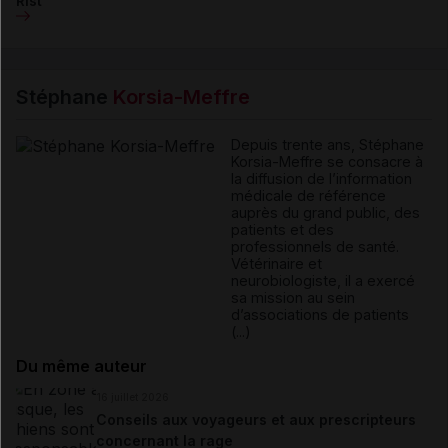
Rist
Stéphane
Korsia-Meffre
Depuis trente ans, Stéphane
Korsia-Meffre se consacre à
la diffusion de l’information
médicale de référence
auprès du grand public, des
patients et des
professionnels de santé.
Vétérinaire et
neurobiologiste, il a exercé
sa mission au sein
d’associations de patients
(...)
Du même auteur
16 juillet 2026
Conseils aux voyageurs et aux prescripteurs
concernant la rage