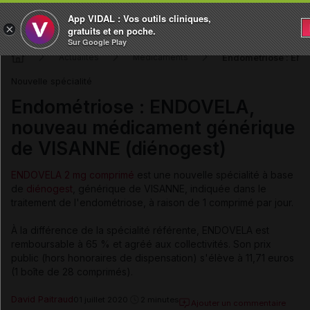
App VIDAL : Vos outils cliniques,
×
gratuits et en poche.
Sur Google Play
Endométriose : EN
Actualités
Médicaments
Nouvelle spécialité
Endométriose : ENDOVELA,
nouveau médicament générique
de VISANNE (diénogest)
ENDOVELA 2 mg comprimé
est une nouvelle spécialité à base
de
diénogest
, générique de VISANNE, indiquée dans le
traitement de l'endométriose, à raison de 1 comprimé par jour.
À la différence de la spécialité référente, ENDOVELA est
remboursable à 65 % et agréé aux collectivités. Son prix
public (hors honoraires de dispensation) s'élève à 11,71 euros
(1 boîte de 28 comprimés).
David Paitraud
01 juillet 2020
2 minutes
Ajouter un commentaire