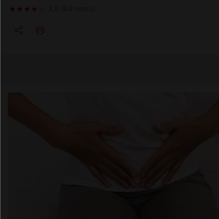
3,9
(84 notes)
Copier l'url
Email