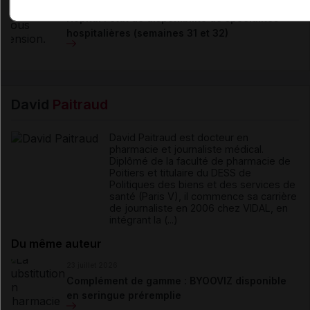
06 août 2026
Hôpital : état de disponibilité de spécialités
hospitalières (semaines 31 et 32)
David
Paitraud
David Paitraud est docteur en
pharmacie et journaliste médical.
Diplômé de la faculté de pharmacie de
Poitiers et titulaire du DESS de
Politiques des biens et des services de
santé (Paris V), il commence sa carrière
de journaliste en 2006 chez VIDAL, en
intégrant la (...)
Du même auteur
23 juillet 2026
Complément de gamme : BYOOVIZ disponible
en seringue préremplie