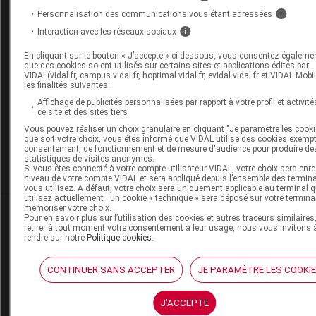
Personnalisation des communications vous étant adressées
i
Interaction avec les réseaux sociaux
i
Les commentaires sont momentanément
désactivés
En cliquant sur le bouton « J’accepte » ci-dessous, vous consentez égaleme
que des cookies soient utilisés sur certains sites et applications édités par
VIDAL(vidal.fr, campus.vidal.fr, hoptimal.vidal.fr, evidal.vidal.fr et VIDAL Mobi
La publication de commentaires est
les finalités suivantes :
momentanément indisponible.
Affichage de publicités personnalisées par rapport à votre profil et activité
ce site et des sites tiers
Vous pouvez réaliser un choix granulaire en cliquant "Je paramètre les cooki
Pour recevoir gratuitement toute l’actualité par m
que soit votre choix, vous êtes informé que VIDAL utilise des cookies exemp
consentement, de fonctionnement et de mesure d'audience pour produire de
statistiques de visites anonymes.
Je m'abonne !
Si vous êtes connecté à votre compte utilisateur VIDAL, votre choix sera enre
niveau de votre compte VIDAL et sera appliqué depuis l’ensemble des termin
vous utilisez. A défaut, votre choix sera uniquement applicable au terminal 
utilisez actuellement : un cookie « technique » sera déposé sur votre termina
mémoriser votre choix.
Dans la même
rubrique
Pour en savoir plus sur l’utilisation des cookies et autres traceurs similaires
retirer à tout moment votre consentement à leur usage, nous vous invitons 
rendre sur notre
Politique cookies
.
06 août 2026
Disponibilités des médicaments en ville et à
CONTINUER SANS ACCEPTER
JE PARAMÈTRE LES COOKI
l'hôpital (semaines 31 et 32)
J'ACCEPTE