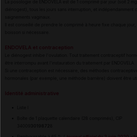
La posologie de ENDOVELA est de 1 comprimé par jour (soit 2 m
diénogest), tous les jours sans interruption, et indépendamment 
saignements vaginaux.
Il est conseillé de prendre le comprimé à heure fixe chaque jour
boisson si nécessaire.
ENDOVELA et contraception
Le diénogest inhibe l'ovulation. Tout traitement contraceptif horm
être interrompu avant l'instauration du traitement par ENDOVELA.
Si une contraception est nécessaire, des méthodes contraceptiv
hormonales (par exemple, une méthode barrière) doivent être uti
Identité administrative
Liste I
Boîte de 1 plaquette calendaire (28 comprimés), CIP
34009
3019872
8
Remboursable à 65 % (
Journal officiel
du 3 juin 2020 - t