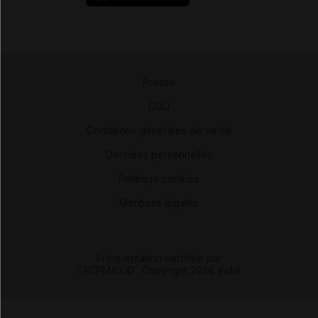
Presse
-
CGU
-
Conditions générales de vente
-
Données personnelles
-
Politique cookies
-
Mentions légales
Fréquentation certifiée par
l'ACPM/OJD
|
Copyright 2026 Vidal