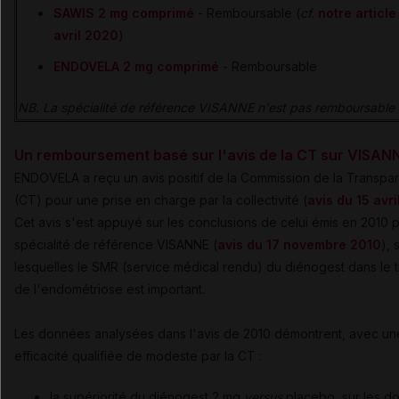
SAWIS 2 mg comprimé
- Remboursable (
cf
.
notre article
avril 2020
)
ENDOVELA 2 mg comprimé
- Remboursable
NB. La spécialité de référence VISANNE n'est pas remboursable 
Un remboursement basé sur l'avis de la CT sur VISAN
ENDOVELA a reçu un avis positif de la Commission de la Transpa
(CT) pour une prise en charge par la collectivité (
avis du 15 avr
Cet avis s'est appuyé sur les conclusions de celui émis en 2010 p
spécialité de référence VISANNE (
avis du 17 novembre 2010
), 
lesquelles le SMR (service médical rendu) du diénogest dans le t
de l'endométriose est important.
Les données analysées dans l'avis de 2010 démontrent, avec un
efficacité qualifiée de modeste par la CT :
la supériorité du diénogest 2 mg
versus
placebo, sur les do