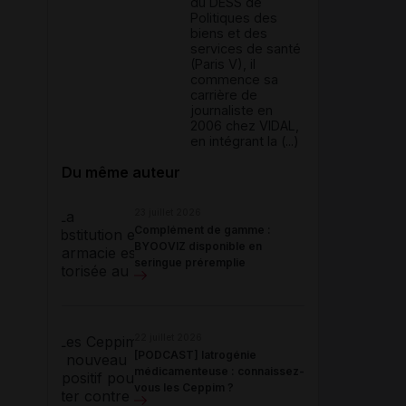
du DESS de
Politiques des
biens et des
services de santé
(Paris V), il
commence sa
carrière de
journaliste en
2006 chez VIDAL,
en intégrant la (...)
Du même auteur
23 juillet 2026
Complément de gamme :
BYOOVIZ disponible en
seringue préremplie
22 juillet 2026
[PODCAST] Iatrogénie
médicamenteuse : connaissez-
vous les Ceppim ?