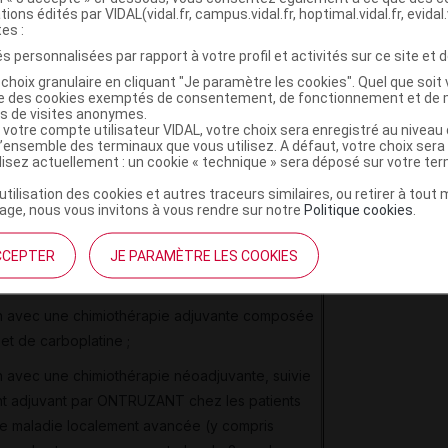
n avec un inhibiteur de l'aromatase chez les
tions édités par VIDAL(vidal.fr, campus.vidal.fr, hoptimal.vidal.fr, evidal.
opausées présentant des tumeurs positives
tes :
epteurs hormonaux, non traitées précédemment
s personnalisées par rapport à votre profil et activités sur ce site et d
zumab.
choix granulaire en cliquant "Je paramètre les cookies". Quel que soit 
ise des cookies exemptés de consentement, de fonctionnement et de 
es de visites anonymes.
oce : traitement des patients adultes présentant
 votre compte utilisateur VIDAL, votre choix sera enregistré au nivea
récoce HER2 positif :
l’ensemble des terminaux que vous utilisez. A défaut, votre choix ser
ilisez actuellement : un cookie « technique » sera déposé sur votre te
ie, chimiothérapie (néoadjuvante ou adjuvante)
’utilisation des cookies et autres traceurs similaires, ou retirer à tou
ie (si indiquée) ;
ge, nous vous invitons à vous rendre sur notre
Politique cookies
.
miothérapie adjuvante comportant la
et le cyclophosphamide, en association avec le
CCEPTER
JE PARAMÈTRE LES COOKIES
le docétaxel ;
on avec une chimiothérapie adjuvante composée
et de carboplatine ;
n avec une chimiothérapie néoadjuvante, suivie
nt adjuvant par ONTRUZANT chez les patients
e maladie localement avancée (y compris