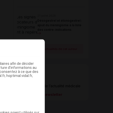
21 juillet 2026
Désogestrel et étonogestrel :
ajout du méningiome à la liste
des contre-indications
Voir toutes les actualités de cet auteur
aires afin de décider
iture d’informations au
s consentez à ce que des
fr, hoptimal.vidal.fr,
Newsletter
Restez informé de l’actualité médicale
quotidiennement
S’inscrire à la newsletter
okies soient utilisés sur