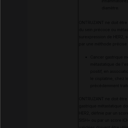
inflammatoire
diamètre.
ONTRUZANT ne doit être ut
du sein précoce ou métast
surexpression de HER2, s
par une méthode précise 
Cancer gastrique mé
métastatique de l'
positif, en associat
le cisplatine, chez 
précédemment traité
ONTRUZANT ne doit être ut
gastrique métastatique do
HER2, définie par un scor
SISH+ ou par un score IC
validées doivent être utili