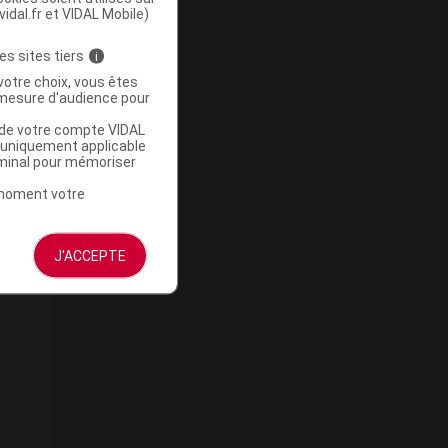
vidal.fr et VIDAL Mobile)
es sites tiers
i
votre choix, vous êtes
mesure d'audience pour
u de votre compte VIDAL
a uniquement applicable
rminal pour mémoriser
t moment votre
J'ACCEPTE