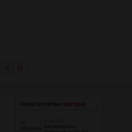
Copier l'url
Email
Dans la même
rubrique
06 août 2026
Disponibilités des
médicaments en ville et à