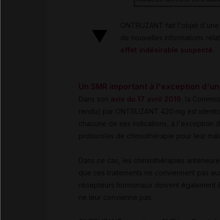
ONTRUZANT fait l'objet d'une s
de nouvelles informations rela
effet indésirable suspecté
.
Un SMR important à l'exception d'un
Dans son
avis du 17 avril 2019
, la Commis
rendu) par ONTRUZANT 420 mg est identiqu
chacune de ses indications, à l'exception d
protocoles de chimiothérapie pour leur mal
Dans ce cas, les chimiothérapies antérieure
que ces traitements ne conviennent pas aux 
récepteurs hormonaux doivent également ê
ne leur convienne pas.