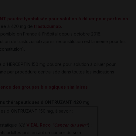
T poudre lyophilisée pour solution à diluer pour perfusion
osée à 420 mg de
trastuzumab
.
onible en France à l'hôpital depuis octobre 2018.
olution de trastuzumab après reconstitution est la même pour les
onstitution).
 d'HERCEPTIN 150 mg poudre pour solution à diluer pour
ne par procédure centralisée dans toutes les indications
érence des groupes biologiques similaires
.
tions thérapeutiques d'ONTRUZANT 420 mg
elles d'ONTRUZANT 150 mg, à savoir :
statique (
Cf
.
VIDAL Reco
"Cancer du sein"
) :
ents adultes présentant un cancer du sein