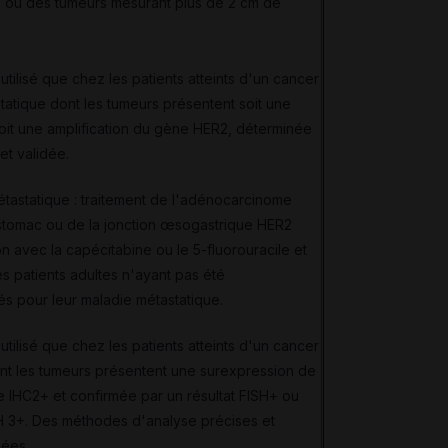
) ou des tumeurs mesurant plus de 2 cm de
ilisé que chez les patients atteints d'un cancer
atique dont les tumeurs présentent soit une
oit une amplification du gène HER2, déterminée
et validée.
tastatique : traitement de l'adénocarcinome
estomac ou de la jonction œsogastrique HER2
ion avec la capécitabine ou le 5-fluorouracile et
les patients adultes n'ayant pas été
s pour leur maladie métastatique.
ilisé que chez les patients atteints d'un cancer
nt les tumeurs présentent une surexpression de
e IHC2+ et confirmée par un résultat FISH+ ou
H 3+. Des méthodes d'analyse précises et
sées.