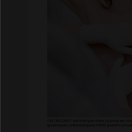
ONTRUZANT est indiqué dans la prise en cha
gastriques métastatiques HER2 positifs (illust