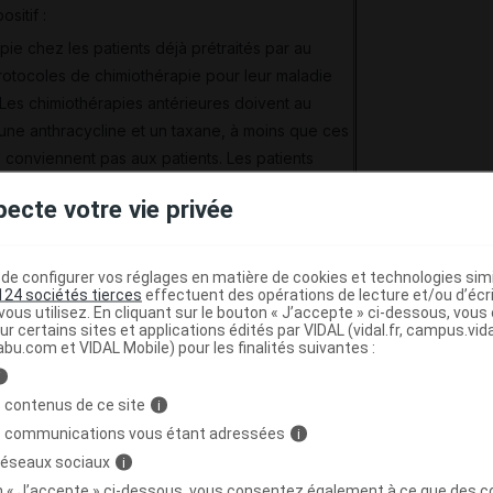
sitif :
ie chez les patients déjà prétraités par au
otocoles de chimiothérapie pour leur maladie
 Les chimiothérapies antérieures doivent au
 une anthracycline et un taxane, à moins que ces
e conviennent pas aux patients. Les patients
s tumeurs positives pour les récepteurs
pecte votre vie privée
ivent également être en échec d'une
ie, à moins que ce traitement ne leur
 ;
e configurer vos réglages en matière de cookies et technologies simil
124 sociétés tierces
effectuent des opérations de lecture et/ou d’écr
 avec le paclitaxel chez les patients non
ous utilisez. En cliquant sur le bouton « J’accepte » ci-dessous, vou
ur certains sites et applications édités par VIDAL (vidal.fr, campus.vidal.
r chimiothérapie pour leur maladie métastatique
abu.com et VIDAL Mobile) pour les finalités suivantes :
els le traitement par anthracyclines ne peut pas
i
 ;
 contenus de ce site
i
n avec le docétaxel chez les patients non
s communications vous étant adressées
i
 chimiothérapie pour leur maladie métastatique ;
 réseaux sociaux
i
on « J’accepte » ci-dessous, vous consentez également à ce que des co