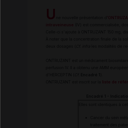
U
ne nouvelle présentation d
'ONTRUZAN
intraveineuse
(IV) est commercialisée, d
Celle-ci s'ajoute à ONTRUZANT 150 mg, disp
À noter que la concentration finale de la s
deux dosages (
Cf
.
infra
les modalités de rec
ONTRUZANT est un médicament biosimilaire
perfusion IV. Il a obtenu une AMM européen
d'HERCEPTIN (
Cf
.
Encadré 1
).
ONTRUZANT est inscrit sur la
liste de réf
Encadré 1 - Indica
Elles sont identiques à c
Cancer du sein méta
traitement des pati