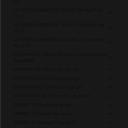
séc
LEVODOPA CARBIDOPA TEVA LP 100 mg/25 mg
cp LP
LEVODOPA CARBIDOPA TEVA LP 200 mg/50 mg
cp LP
LEVODOPA/CARBIDOPA ACCORD LP 200 mg/50
mg cp LP
MODOPAR 125 (100 mg/25 mg) cp séc p susp buv
dispersible
MODOPAR 125 (100 mg/25 mg) gél
MODOPAR 250 (200 mg/50 mg) gél
MODOPAR 62,5 (50 mg/12,5 mg) gél
MODOPAR LP 125 (100 mg/25 mg) gél LP
SINEMET 100 mg/10 mg cp séc
SINEMET 250 mg/25 mg cp séc
SINEMET LP 100 mg/25 mg cp LP