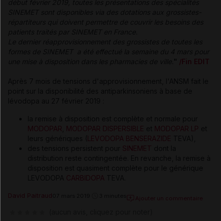
début février 2019, toutes les présentations des spécialités
SINEMET sont disponibles via des dotations aux grossistes-
répartiteurs qui doivent permettre de couvrir les besoins des
patients traités par SINEMET en France.
Le dernier réapprovisionnement des grossistes de toutes les
formes de SINEMET a été effectué la semaine du 4 mars pour
une mise à disposition dans les pharmacies de ville.
"
/Fin EDIT
Après 7 mois de tensions d'approvisionnement, l'ANSM fait le
point sur la disponibilité des antiparkinsoniens à base de
lévodopa au 27 février 2019 :
la remise à disposition est complète et normale pour
MODOPAR
,
MODOPAR DISPERSIBLE
et
MODOPAR LP
et
leurs génériques (
LEVODOPA
BENSERAZIDE
TEVA),
des tensions persistent pour
SINEMET
dont la
distribution reste contingentée. En revanche, la remise à
disposition est quasiment complète pour le générique
LEVODOPA
CARBIDOPA
TEVA.
David Paitraud
07 mars 2019
3 minutes
Ajouter un commentaire
(aucun avis, cliquez pour noter)