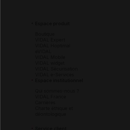
Espace produit
Boutique
VIDAL Expert
VIDAL Hoptimal
eVIDAL
VIDAL Mobile
VIDAL widget
VIDAL Sécurisation
VIDAL e-Services
Espace institutionnel
Qui sommes-nous ?
VIDAL France
Carrières
Charte éthique et
déontologique
Service client