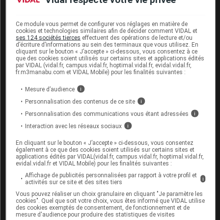
Ruptures de stock prolongées de SINEMET
(lévodopa/carbidopa) : l'ANSM met en place un plan
Ce module vous permet de configurer vos réglages en matière de
cookies et technologies similaires afin de décider comment VIDAL et
d'actions afin d'éviter toute interruption de traitement
ses 124 sociétés tierces
effectuent des opérations de lecture et/ou
d’écriture d’informations au sein des terminaux que vous utilisez. En
chez les patients concernés - Point d'Information
(ANSM,
cliquant sur le bouton « J’accepte » ci-dessous, vous consentez à ce
que des cookies soient utilisés sur certains sites et applications édités
19 septembre 2018)
par VIDAL (vidal.fr, campus.vidal.fr, hoptimal.vidal.fr, evidal.vidal.fr,
fr.m3manabu.com et VIDAL Mobile) pour les finalités suivantes :
Sur VIDAL.fr
Mesure d’audience
i
Tensions d'approvisionnement de SINEMET et génériques
Personnalisation des contenus de ce site
i
: recommandations de l'ANSM aux prescripteurs et aux
Personnalisation des communications vous étant adressées
i
patients
(19 septembre 2018, mis à jour le 2 octobre 2018,
Interaction avec les réseaux sociaux
i
puis le 16 octobre 2019)
En cliquant sur le bouton « J’accepte » ci-dessous, vous consentez
Maladie de Parkinson : SINEMET et génériques en rupture
également à ce que des cookies soient utilisés sur certains sites et
applications édités par VIDAL(vidal.fr, campus.vidal.fr, hoptimal.vidal.fr,
de stock jusqu'en mars 2019
(11 septembre 2018)
evidal.vidal.fr et VIDAL Mobile) pour les finalités suivantes :
SINEMET et LEVODOPA/CARBIDOPA TEVA : nouvelles
Affichage de publicités personnalisées par rapport à votre profil et
i
activités sur ce site et des sites tiers
tensions d'approvisionnement
(28 mars 2018)
Vous pouvez réaliser un choix granulaire en cliquant "Je paramètre les
cookies". Quel que soit votre choix, vous êtes informé que VIDAL utilise
Cet article d'actualité rédigé par un auteur scientifique
des cookies exemptés de consentement, de fonctionnement et de
reflète l'état des connaissances sur le sujet traité à la
mesure d'audience pour produire des statistiques de visites