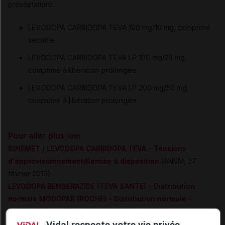
présentations :
LEVODOPA CARBIDOPA TEVA 100 mg/10 mg, comprimé
sécable
LEVODOPA CARBIDOPA TEVA LP 100 mg/25 mg,
comprimé à libération prolongée
LEVODOPA CARBIDOPA TEVA LP 200 mg/50 mg,
comprimé à libération prolongée
Pour aller plus loin
SINEMET / LEVODOPA CARBIDOPA TEVA - Tensions
d'approvisionnement/Remise à disposition
(ANSM, 27
février 2019)
LEVODOPA BENSERAZIDE (TEVA SANTE) - Distribution
normale MODOPAR (ROCHE) - Distribution normale -
Remise à disposition
(ANSM, 27 février 2019)
Vidal respecte votre vie privée