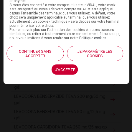
anonymes.
date de sa publication. Il ne s'agit pas d'une page
Si vous êtes connecté à votre compte utilisateur VIDAL, votre choix
encyclopédique régulièrement remise à jour. L'évolution
sera enregistré au niveau de votre compte VIDAL et sera appliqué
depuis l’ensemble des terminaux que vous utilisez. A défaut, votre
ultérieure des connaissances scientifiques peut le
choix sera uniquement applicable au terminal que vous utilisez
rendre en tout ou partie caduc.
Consultez notre charte
actuellement : un cookie « technique » sera déposé sur votre terminal
pour mémoriser votre choix.
éthique et déontologique
Pour en savoir plus sur l’utilisation des cookies et autres traceurs
similaires, ou retirer à tout moment votre consentement à leur usage,
nous vous invitons à vous rendre sur notre
Politique cookies
.
CONTINUER SANS
JE PARAMÈTRE LES
ACCEPTER
COOKIES
Pour aller plus loin
J'ACCEPTE
Consultez les monographies VIDAL
LEVODOPA BENSERAZIDE TEVA 100 mg/25 mg
gél
LEVODOPA BENSERAZIDE TEVA 200 mg/50 mg
gél
LEVODOPA BENSERAZIDE TEVA 50 mg/12,5 mg
gél
LEVODOPA CARBIDOPA TEVA 250 mg/25 mg cp