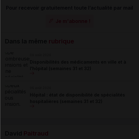
Pour recevoir gratuitement toute l’actualité par mail
Je m'abonne !
Dans la même
rubrique
06 août 2026
Disponibilités des médicaments en ville et à
l'hôpital (semaines 31 et 32)
06 août 2026
Hôpital : état de disponibilité de spécialités
hospitalières (semaines 31 et 32)
David
Paitraud