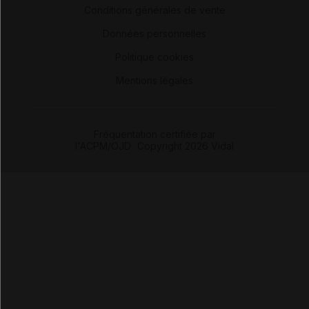
Conditions générales de vente
-
Données personnelles
-
Politique cookies
-
Mentions légales
Fréquentation certifiée par
l'ACPM/OJD
|
Copyright 2026 Vidal