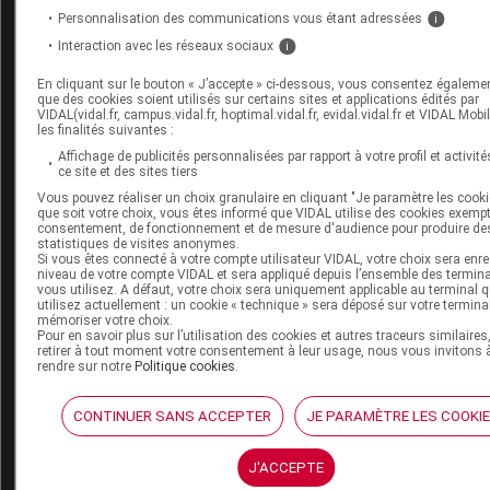
Personnalisation des communications vous étant adressées
i
David Paitraud est docteur en
Interaction avec les réseaux sociaux
i
pharmacie et journaliste médical.
Diplômé de la faculté de pharmacie de
En cliquant sur le bouton « J’accepte » ci-dessous, vous consentez égaleme
Poitiers et titulaire du DESS de
que des cookies soient utilisés sur certains sites et applications édités par
Politiques des biens et des services de
VIDAL(vidal.fr, campus.vidal.fr, hoptimal.vidal.fr, evidal.vidal.fr et VIDAL Mobi
santé (Paris V), il commence sa carrière
les finalités suivantes :
de journaliste en 2006 chez VIDAL, en
Affichage de publicités personnalisées par rapport à votre profil et activité
intégrant la (...)
ce site et des sites tiers
Du même auteur
Vous pouvez réaliser un choix granulaire en cliquant "Je paramètre les cooki
que soit votre choix, vous êtes informé que VIDAL utilise des cookies exemp
consentement, de fonctionnement et de mesure d'audience pour produire de
23 juillet 2026
statistiques de visites anonymes.
Complément de gamme : BYOOVIZ disponible
Si vous êtes connecté à votre compte utilisateur VIDAL, votre choix sera enre
niveau de votre compte VIDAL et sera appliqué depuis l’ensemble des termin
en seringue préremplie
vous utilisez. A défaut, votre choix sera uniquement applicable au terminal 
utilisez actuellement : un cookie « technique » sera déposé sur votre termina
mémoriser votre choix.
Pour en savoir plus sur l’utilisation des cookies et autres traceurs similaires
retirer à tout moment votre consentement à leur usage, nous vous invitons 
22 juillet 2026
rendre sur notre
Politique cookies
.
[PODCAST] Iatrogénie médicamenteuse :
connaissez-vous les Ceppim ?
CONTINUER SANS ACCEPTER
JE PARAMÈTRE LES COOKI
21 juillet 2026
J'ACCEPTE
Désogestrel et étonogestrel : ajout du