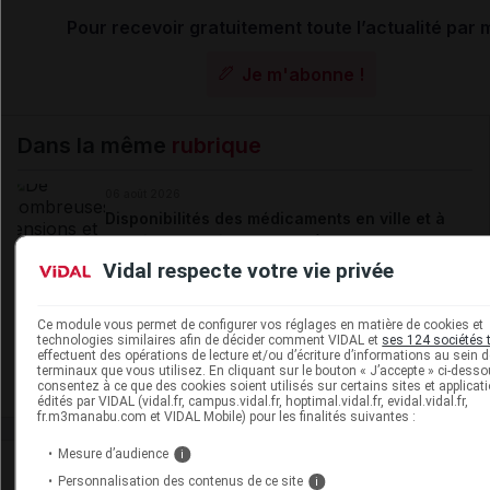
Pour recevoir gratuitement toute l’actualité par m
Je m'abonne !
Dans la même
rubrique
06 août 2026
Disponibilités des médicaments en ville et à
l'hôpital (semaines 31 et 32)
Vidal respecte votre vie privée
06 août 2026
Ce module vous permet de configurer vos réglages en matière de cookies et
Hôpital : état de disponibilité de spécialités
technologies similaires afin de décider comment VIDAL et
ses 124 sociétés 
effectuent des opérations de lecture et/ou d’écriture d’informations au sein 
hospitalières (semaines 31 et 32)
terminaux que vous utilisez. En cliquant sur le bouton « J’accepte » ci-dess
consentez à ce que des cookies soient utilisés sur certains sites et applicat
édités par VIDAL (vidal.fr, campus.vidal.fr, hoptimal.vidal.fr, evidal.vidal.fr,
fr.m3manabu.com et VIDAL Mobile) pour les finalités suivantes :
Mesure d’audience
i
David
Paitraud
Personnalisation des contenus de ce site
i