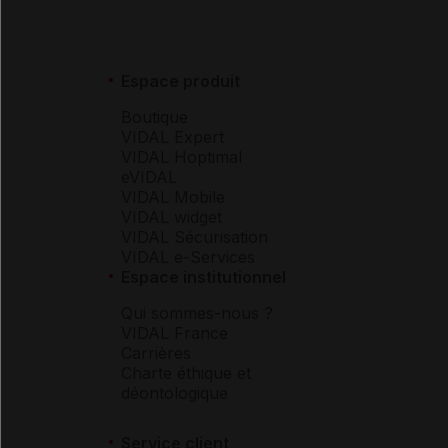
Espace produit
Boutique
VIDAL Expert
VIDAL Hoptimal
eVIDAL
VIDAL Mobile
VIDAL widget
VIDAL Sécurisation
VIDAL e-Services
Espace institutionnel
Qui sommes-nous ?
VIDAL France
Carrières
Charte éthique et
déontologique
Service client