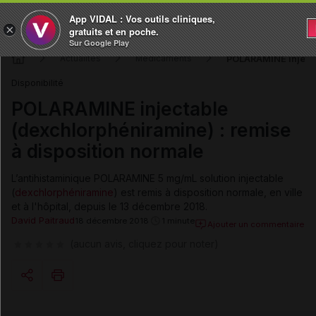
App VIDAL : Vos outils cliniques,
×
gratuits et en poche.
Sur Google Play
POLARAMINE injecta
Actualités
Médicaments
Disponibilité
POLARAMINE injectable
(dexchlorphéniramine) : remise
à disposition normale
L’antihistaminique POLARAMINE 5 mg/mL solution injectable
(
dexchlorphéniramine
) est remis à disposition normale, en ville
et à l'hôpital, depuis le 13 décembre 2018.
David Paitraud
18 décembre 2018
1 minute
Ajouter un commentaire
(aucun avis, cliquez pour noter)
Copier l'url