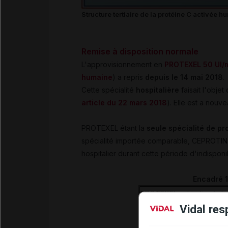
Structure tertiaire de la protéine C activée 
Remise à disposition normale
L'approvisionnement en
PROTEXEL 50 UI/
humaine
) a repris
depuis le 14 mai 2018
.
Cette spécialité
hospitalière
faisait l'obje
article du 22 mars 2018
). Elle est a nouv
PROTEXEL étant la
seule spécialité de p
spécialité importée comparable, CEPROTIN,
hospitalier durant cette période d'indisponib
Encadré 1
PROTEXEL est indiqué dan
Vidal res
les
déficits consti