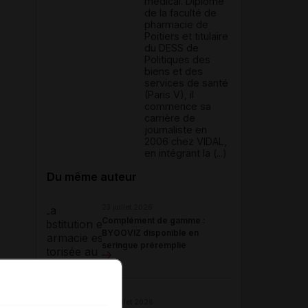
médical. Diplômé
de la faculté de
pharmacie de
Poitiers et titulaire
du DESS de
Politiques des
biens et des
services de santé
(Paris V), il
commence sa
carrière de
journaliste en
2006 chez VIDAL,
en intégrant la (...)
Du même auteur
23 juillet 2026
Complément de gamme :
BYOOVIZ disponible en
seringue préremplie
22 juillet 2026