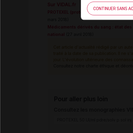
Sur VIDAL.fr
CONTINUER SANS A
PROTEXEL (protéine C humaine) : ruptur
mars 2018)
Médicaments dérivés du sang : état des l
national
(27 avril 2018)
Cet article d'actualité rédigé par un aute
traité à la date de sa publication. Il n
jour. L'évolution ultérieure des connaiss
Consultez notre charte éthique et déon
Pour aller plus loin
Consultez les monographies V
PROTEXEL 50 UI/ml pdre/solv p sol inj