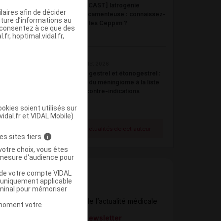
[PODCAST] Iatrogénie
aires afin de décider
médicamenteuse : connaissez-
iture d’informations au
vous les Ceppim ?
s consentez à ce que des
fr, hoptimal.vidal.fr,
21 juillet 2026
Désogestrel et étonogestrel :
ajout du méningiome à la liste
des contre-indications
okies soient utilisés sur
vidal.fr et VIDAL Mobile)
Voir toutes les actualités de cet auteur
es sites tiers
i
votre choix, vous êtes
mesure d'audience pour
u de votre compte VIDAL
a uniquement applicable
rminal pour mémoriser
Newsletter
Restez informé de l’actualité médicale
t moment votre
quotidiennement
S’inscrire à la newsletter