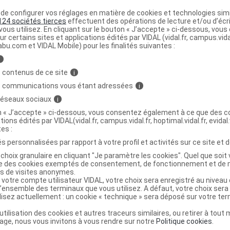
térozygotes composites du
nouveau-né
e configurer vos réglages en matière de cookies et technologies simil
e
thrombose veineuse sévère et massive
et
124 sociétés tierces
effectuent des opérations de lecture et/ou d’écr
relais héparine/antivitamines K
pour éviter la
ous utilisez. En cliquant sur le bouton « J’accepte » ci-dessous, vou
ur certains sites et applications édités par VIDAL (vidal.fr, campus.vidal.
abu.com et VIDAL Mobile) pour les finalités suivantes :
a thrombose
chez
l'hétérozygote
lors
i
irurgicales et de césariennes
, en cas
 contenus de ce site
i
 contre-indication du traitement
s communications vous étant adressées
i
es K.
 réseaux sociaux
i
on « J’accepte » ci-dessous, vous consentez également à ce que des co
tions édités par VIDAL(vidal.fr, campus.vidal.fr, hoptimal.vidal.fr, evidal.
tes :
t de nouveau bénéficier de PROTEXEL.
s personnalisées par rapport à votre profil et activités sur ce site et d
choix granulaire en cliquant "Je paramètre les cookies". Quel que soit 
ise des cookies exemptés de consentement, de fonctionnement et de 
es de visites anonymes.
ur solution injectable – Remise à disposition normale
(ANSM,
 votre compte utilisateur VIDAL, votre choix sera enregistré au nivea
l’ensemble des terminaux que vous utilisez. A défaut, votre choix ser
ilisez actuellement : un cookie « technique » sera déposé sur votre te
ts aux pharmaciens hospitaliers et médecins prescripteurs
’utilisation des cookies et autres traceurs similaires, ou retirer à tou
ge, nous vous invitons à vous rendre sur notre
Politique cookies
.