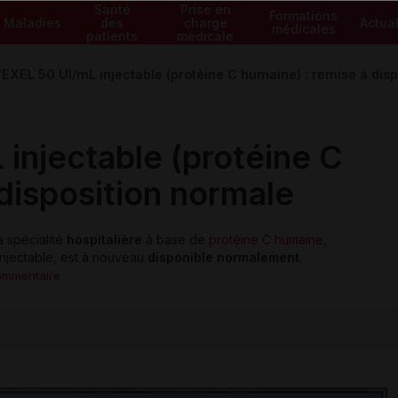
Santé
Prise en
Formations
Maladies
des
charge
Actual
médicales
patients
médicale
XEL 50 UI/mL injectable (protéine C humaine) : remise à disp
njectable (protéine C
disposition normale
a spécialité
hospitalière
à base de
protéine C humaine
,
injectable, est à nouveau
disponible normalement
.
ommentaire