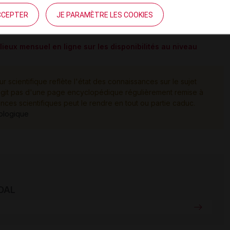
CCEPTER
JE PARAMÈTRE LES COOKIES
e d'approvisionnement et mise à disposition de CEPROTIN
(22
ieux mensuel en ligne sur les disponibilités au niveau
ur scientifique reflète l'état des connaissances sur le sujet
e s'agit pas d'une page encyclopédique régulièrement remise à
ances scientifiques peut le rendre en tout ou partie caduc.
tologique
IDAL