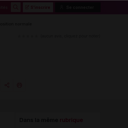
ités
S'inscrire
Se connecter
Rechercher
osition normale
(aucun avis, cliquez pour noter)
Copier l'url
Email
Dans la même
rubrique