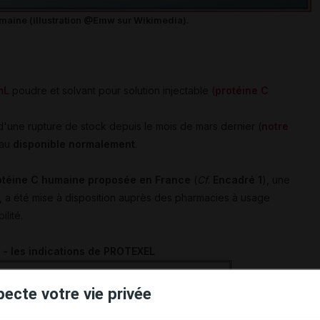
humaine (illustration @Emw sur Wikimedia).
mL
poudre et solvant pour solution injectable (
protéine C
t d'une rupture de stock depuis le mois de mars dernier (
notre
eau
disponible normalement
.
rotéine C humaine proposée en France
(
Cf
.
Encadré 1
), une
 a été mise à disposition auprès des pharmacies à usage
ilité.
 - les indications de PROTEXEL
s :
pecte votre vie privée
tutionnels sévères en protéine C