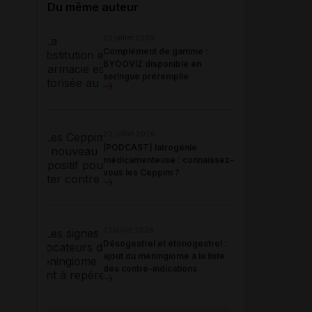
Du même auteur
23 juillet 2026
Complément de gamme :
BYOOVIZ disponible en
seringue préremplie
22 juillet 2026
[PODCAST] Iatrogénie
médicamenteuse : connaissez-
vous les Ceppim ?
21 juillet 2026
Désogestrel et étonogestrel :
ajout du méningiome à la liste
des contre-indications