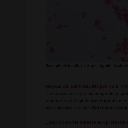
Exemple de bacilles à Gram négatif : Escher
Ne pas utiliser NEBCINE par voie inh
Des signalements de
mésusage de la spéc
rapportées : il s'agit de
prescriptions et d
aérosols dans le cadre
d'infections respi
Dans un
courrier adressé aux profession