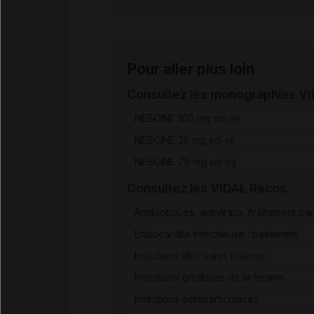
Pour aller plus loin
Consultez les monographies V
NEBCINE 100 mg sol inj
NEBCINE 25 mg sol inj
NEBCINE 75 mg sol inj
Consultez les VIDAL Recos
Antibiotiques, antiviraux (traitement par
Endocardite infectieuse : traitement
Infections des voies biliaires
Infections génitales de la femme
Infections ostéoarticulaires