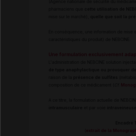
(Agence nationale de sécurité du médicamen
pharmaciens que
cette utilisation de NEB
mise sur le marché),
quelle que soit la pr
En conséquence, une information de mise 
caractéristiques du produit) de NEBCINE.
Une formulation exclusivement adapt
L'administration de NEBCINE solution inject
de type anaphylactique ou provoquer de
raison de la
présence de sulfites
(métabis
composition de ce médicament (
Cf
.
Monogr
A ce titre, la formulation actuelle de NEBCI
intramusculaire
et par voie
intraveineus
Encadré 1
(
extrait de la Monograp