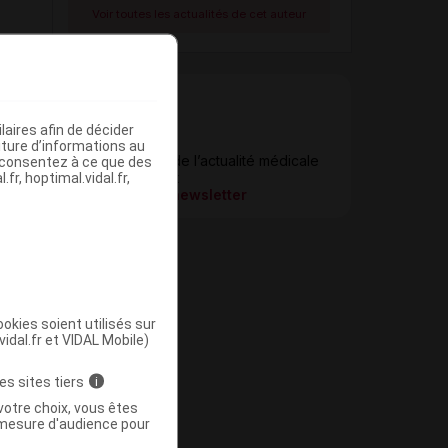
Voir toutes les actualités de cet auteur
aires afin de décider
iture d’informations au
Newsletter
Restez informé de l’actualité médicale
s consentez à ce que des
fr, hoptimal.vidal.fr,
quotidiennement
S’inscrire à la newsletter
okies soient utilisés sur
vidal.fr et VIDAL Mobile)
es sites tiers
i
votre choix, vous êtes
mesure d'audience pour