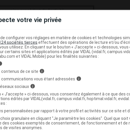
obramycine
procèdent de l'activité
ractéristiques pharmacocinétiques de la
pecte votre vie privée
a fois des études cliniques auxquelles a donné
e configurer vos réglages en matière de cookies et technologies simil
a place dans l'éventail des produits
124 sociétés tierces
effectuent des opérations de lecture et/ou d’écr
nt disponibles.
ous utilisez. En cliquant sur le bouton « J’accepte » ci-dessous, vou
ur certains sites et applications édités par VIDAL (vidal.fr, campus.vidal.
NE injectable sont limitées
:
abu.com et VIDAL Mobile) pour les finalités suivantes :
i
acilles Gram négatif
définis comme sensibles
 contenus de ce site
i
, notamment dans leurs manifestations
rénales
s communications vous étant adressées
i
 réseaux sociaux
i
a tobramycine avec un autre antibiotique
on « J’accepte » ci-dessous, vous consentez également à ce que des co
tions édités par VIDAL(vidal.fr, campus.vidal.fr, hoptimal.vidal.fr, evidal.
e dans
certaines infections à germes
tes :
ant sur les données bactériologiques, en
s personnalisées par rapport à votre profil et activités sur ce site et d
s manifestations :
choix granulaire en cliquant "Je paramètre les cookies". Quel que soit 
ogiques et génitales,
ise des cookies exemptés de consentement, de fonctionnement et de 
es de visites anonymes.