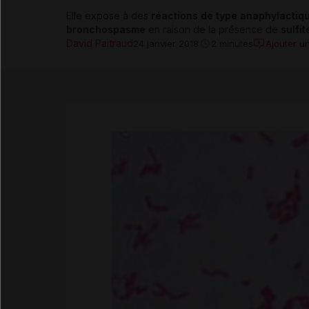
Elle expose à des
réactions de type anaphylactiqu
bronchospasme
en raison de la présence de
sulfit
David Paitraud
Ajouter u
24 janvier 2018
2 minutes