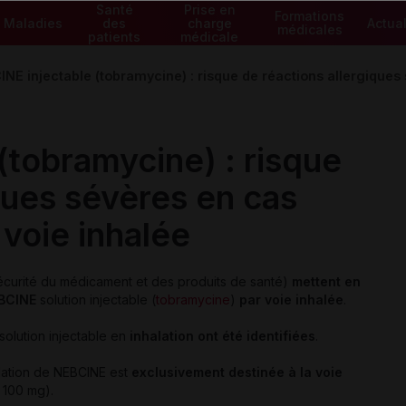
Santé
Prise en
Formations
Maladies
des
charge
Actual
médicales
patients
médicale
NE injectable (tobramycine) : risque de réactions allergiques 
(tobramycine) : risque
ques sévères en cas
 voie inhalée
sécurité du médicament et des produits de santé)
mettent en
NEBCINE
solution injectable (
tobramycine
)
par voie inhalée
.
solution injectable en
inhalation ont été identifiées
.
lation de NEBCINE est
exclusivement destinée à la voie
 100 mg).