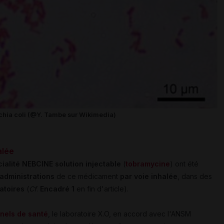
ichia coli (@Y. Tambe sur Wikimedia)
alée
ialité NEBCINE solution injectable
(
tobramycine
) ont été
'administrations
de ce médicament
par voie inhalée
, dans des
ratoires
(
Cf
.
Encadré 1
en fin d'article).
nels de santé
, le laboratoire X.O, en accord avec l'ANSM