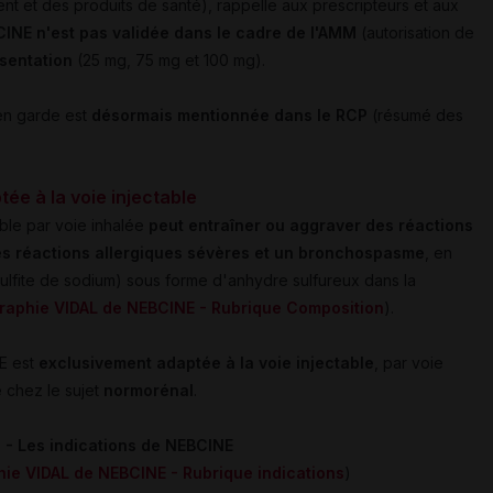
t et des produits de santé), rappelle aux prescripteurs et aux
CINE n'est pas validée dans le cadre de l'AMM
(autorisation de
ésentation
(25 mg, 75 mg et 100 mg).
en garde est
désormais mentionnée dans le RCP
(résumé des
ée à la voie injectable
able par voie inhalée
peut entraîner ou aggraver des réactions
s réactions allergiques sévères et un bronchospasme
, en
ulfite de sodium) sous forme d'anhydre sulfureux dans la
aphie VIDAL de NEBCINE - Rubrique Composition
).
NE est
exclusivement adaptée à la voie injectable
, par voie
e
chez le sujet
normorénal
.
 - Les indications de NEBCINE
hie VIDAL de NEBCINE - Rubrique indications
)