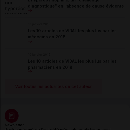
diagnostique" en l’absence de cause évidente
10 janvier 2019
Les 10 articles de VIDAL les plus lus par les
médecins en 2018
10 janvier 2019
Les 10 articles de VIDAL les plus lus par les
pharmaciens en 2018
Voir toutes les actualités de cet auteur
Newsletter
Restez informé de l’actualité médicale quotidiennement