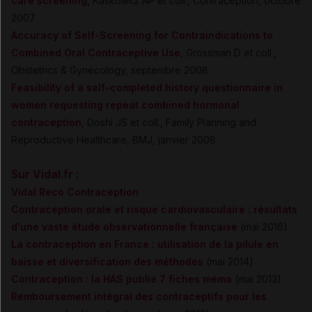
care screening
, Kaskowitz AP et coll., Contraception, octobre
2007
Accuracy of Self-Screening for Contraindications to
Combined Oral Contraceptive Use
, Grossman D et coll.,
Obstetrics & Gynecology, septembre 2008
Feasibility of a self-completed history questionnaire in
women requesting repeat combined hormonal
contraception
, Doshi JS et coll., Family Planning and
Reproductive Healthcare, BMJ, janvier 2008
Sur Vidal.fr :
Vidal Reco Contraception
Contraception orale et risque cardiovasculaire : résultats
d'une vaste étude observationnelle française
(mai 2016)
La contraception en France : utilisation de la pilule en
baisse et diversification des méthodes
(mai 2014)
Contraception : la HAS publie 7 fiches mémo
(mai 2013)
Remboursement intégral des contraceptifs pour les