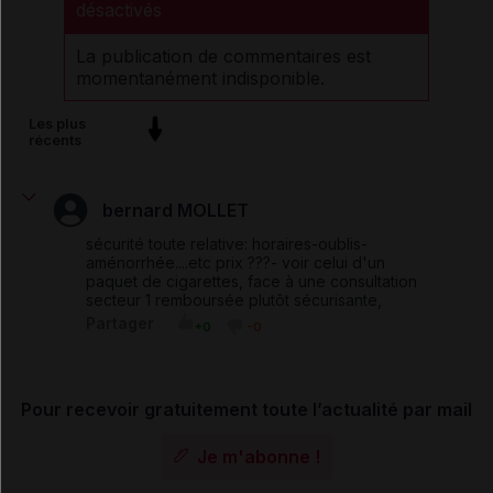
désactivés
La publication de commentaires est
momentanément indisponible.
Les plus
récents
bernard MOLLET
sécurité toute relative: horaires-oublis-
aménorrhée....etc prix ???- voir celui d'un
paquet de cigarettes, face à une consultation
secteur 1 remboursée plutôt sécurisante,
Partager
+0
-0
Pour recevoir gratuitement toute l’actualité par mail
Je m'abonne !