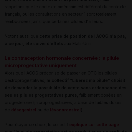
rappelons que le contexte américain est différent du contexte
français, où les consultations en secteur 1 sont totalement
remboursées, ainsi que certaines pilules d'ailleurs.
Notons aussi que
cette prise de position de l'ACOG n'a pas,
à ce jour, été suivie d'effets
aux Etats-Unis.
La contraception hormonale concernée : la pilule
microprogestative uniquement
Alors que l'ACOG préconise de passer en OTC les pilules
oestroprogestatives,
le collectif "Libérez ma pilule" choisit
de demander la possibilité de vente sans ordonnance des
seules pilules progestatives pures,
faiblement dosées en
progestérone (microprogestatives, à base de faibles doses
de
désogestrel
ou de
lévonorgestrel
).
Pour étayer ce choix, le collectif
explique sur cette page
que "
la pilule progestative est un produit avec un profil de