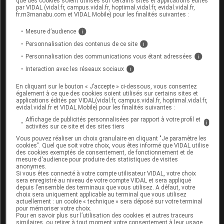
que des cookies soient utilisés sur certains sites et applications édités
augmenter
et peut varier considérablement en fonction des
par VIDAL (vidal.fr, campus.vidal.fr, hoptimal.vidal.fr, evidal.vidal.fr,
fr.m3manabu.com et VIDAL Mobile) pour les finalités suivantes :
pharmacies.
Mesure d’audience
i
La diminution paradoxale d'accès à une contraception
Personnalisation des contenus de ce site
i
plus efficace
Personnalisation des communications vous étant adressées
i
Si de nombreuses femmes, adolescentes optaient pour une
Interaction avec les réseaux sociaux
i
pilule microprogestatives en vente libre, elles auraient a priori
En cliquant sur le bouton « J’accepte » ci-dessous, vous consentez
moins facilement accès aux dispositifs de contraception
également à ce que des cookies soient utilisés sur certains sites et
applications édités par VIDAL(vidal.fr, campus.vidal.fr, hoptimal.vidal.fr,
de longue durée
(dispositifs intra-utérins, implants, patchs,
evidal.vidal.fr et VIDAL Mobile) pour les finalités suivantes :
anneaux), qui n'exposent pas à un risque d'oubli et limitent
Affichage de publicités personnalisées par rapport à votre profil et
i
activités sur ce site et des sites tiers
donc le risque de grossesse non désirée (efficacité
Vous pouvez réaliser un choix granulaire en cliquant "Je paramètre les
maximale).
cookies". Quel que soit votre choix, vous êtes informé que VIDAL utilise
des cookies exemptés de consentement, de fonctionnement et de
mesure d'audience pour produire des statistiques de visites
anonymes.
Certes, ces moyens de contraception sont
assez peu utilisés
Si vous êtes connecté à votre compte utilisateur VIDAL, votre choix
sera enregistré au niveau de votre compte VIDAL et sera appliqué
en France
(le "tout pilule" est encore la règle, même si la
depuis l’ensemble des terminaux que vous utilisez. A défaut, votre
situation évolue,
voir notre article
), mais une telle mesure
choix sera uniquement applicable au terminal que vous utilisez
actuellement : un cookie « technique » sera déposé sur votre terminal
n'irait pas en faveur d'un
rééquilibrage des moyens de
pour mémoriser votre choix.
Pour en savoir plus sur l’utilisation des cookies et autres traceurs
contraception utilisés,
[édit 20/04]
alors que l'on pourrait
similaires, ou retirer à tout moment votre consentement à leur usage,