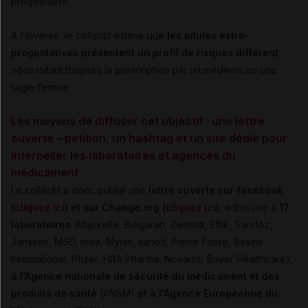
progestative.
A l'inverse, le collectif estime que
les pilules estro-
progestatives présentent un profil de risques différent,
nécessitant toujours la prescription par un médecin ou une
sage-femme.
Les moyens de diffuser cet objectif : une lettre
ouverte – pétition, un hashtag et un site dédié pour
interpeller les laboratoires et agences du
médicament
Le collectif a donc publié une
lettre ouverte sur facebook
(
cliquez ici
) et sur Change.org (
cliquez ici
),
adressée à
17
laboratoires
(Majorelle, Biogaran, Zentiva, Effik, Sandoz,
Janssen, MSD, teva, Mylan, sanofi, Pierre Fabre, Besins
International, Pfizer, HRA Pharma, Novartis, Bayer Healthcare),
à l'Agence nationale de sécurité du médicament et des
produits de santé
(ANSM)
et à l'Agence Européenne du