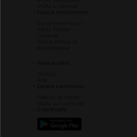
VIDAL e-Services
Espace institutionnel
Qui sommes-nous ?
VIDAL France
Carrières
Charte éthique et
déontologique
Service client
Contact
Aide
Espace partenaires
Éditeurs de logiciel
VIDAL sur votre site
Vidal Mobile