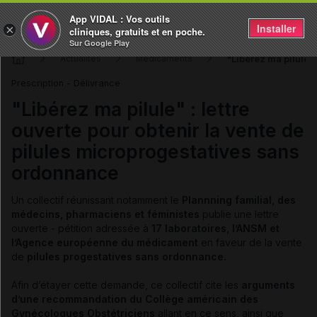
App VIDAL : Vos outils
Installer
×
cliniques, gratuits et en poche.
Sur Google Play
"Libérez ma pilule" 
Actualités
Médicaments
Prescription - Délivrance
"Libérez ma pilule" : lettre
ouverte pour obtenir la vente de
pilules microprogestatives sans
ordonnance
Un collectif réunissant notamment le
Plannning familial, des
médecins, pharmaciens et féministes
publie une lettre
ouverte - pétition adressée à
17 laboratoires, l’ANSM et
l’Agence européenne du médicament
en faveur de la vente
de
pilules progestatives sans ordonnance.
Afin d’étayer cette demande, ce collectif cite les
arguments
d’une recommandation du Collège américain des
Gynécologues Obstétriciens
allant en ce sens, ainsi que