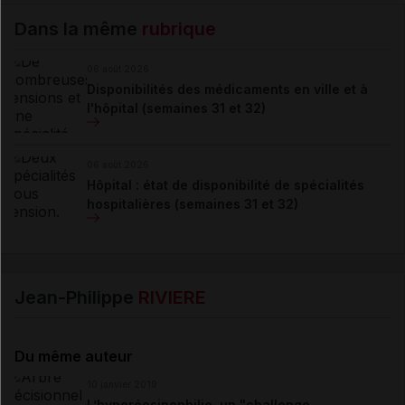
Dans la même
rubrique
06 août 2026
Disponibilités des médicaments en ville et à
l'hôpital (semaines 31 et 32)
06 août 2026
Hôpital : état de disponibilité de spécialités
hospitalières (semaines 31 et 32)
Jean-Philippe
RIVIERE
Du même auteur
10 janvier 2019
L’hyperéosinophilie, un "challenge