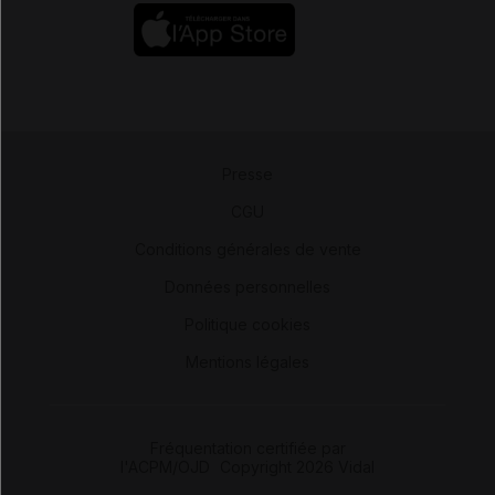
Presse
-
CGU
-
Conditions générales de vente
-
Données personnelles
-
Politique cookies
-
Mentions légales
Fréquentation certifiée par
l'ACPM/OJD
|
Copyright 2026 Vidal