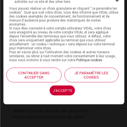
activités sur ce site et des sites tiers
Vous pouvez réaliser un choix granulaire en cliquant "Je paramètre les
cookies". Quel que soit votre choix, vous êtes informé que VIDAL utilise
des cookies exemptés de consentement, de fonctionnement et de
mesure d'audience pour produire des statistiques de visites
Pour aller plus loin
anonymes.
Si vous êtes connecté à votre compte utilisateur VIDAL, votre choix
sera enregistré au niveau de votre compte VIDAL et sera appliqué
Consultez les monographies VIDAL
depuis l’ensemble des terminaux que vous utilisez. A défaut, votre
choix sera uniquement applicable au terminal que vous utilisez
DEPOCYTE 50 mg susp inj
actuellement : un cookie « technique » sera déposé sur votre terminal
pour mémoriser votre choix.
Pour en savoir plus sur l’utilisation des cookies et autres traceurs
Consultez les VIDAL Recos
similaires, ou retirer à tout moment votre consentement à leur usage,
nous vous invitons à vous rendre sur notre
Politique cookies
.
Lymphome non hodgkinien ganglionnaire de
l'adulte
CONTINUER SANS
JE PARAMÈTRE LES
ACCEPTER
COOKIES
J'ACCEPTE
Sources
ANSM (Agence nationale de sécurité du
médicament et des produits de santé)