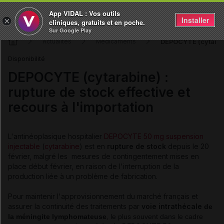
App VIDAL : Vos outils
Installer
×
cliniques, gratuits et en poche.
Sur Google Play
DEPOCYTE (cytarabin
Actualités
Médicaments
Disponibilité
DEPOCYTE (cytarabine) :
rupture de stock effective et
recours à l'importation
L'antinéoplasique hospitalier
DEPOCYTE 50 mg suspension
injectable
(
cytarabine
) est en
rupture de stock
depuis le 20
février, malgré les mesures de contingentement mises en
place début février, en raison de l'interruption de la
production liée à un problème de fabrication.
Pour maintenir l'approvisionnement du marché français et
assurer la continuité des traitements par
voie intrathécale
de
la méningite lymphomateuse
, le plus souvent dans le cadre