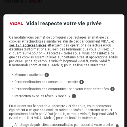
traitement.
/FIN EDIT
Pour aller plus loin
Vidal respecte votre vie privée
DEPOCYTE 50 mg suspension injectable - Rupture de
stock
(ANSM, 22 février 2017, actualisée le 6 avril 2017)
Lettre du laboratoire aux professionnels de santé
(sur le
Ce module vous permet de configurer vos réglages en matière de
cookies et technologies similaires afin de décider comment VIDAL et
site de l'ANSM, mise à jour du 4 avril 2017)
ses 124 sociétés tierces
effectuent des opérations de lecture et/ou
d’écriture d’informations au sein des terminaux que vous utilisez. En
cliquant sur le bouton « J’accepte » ci-dessous, vous consentez à ce
Sur VIDAL.fr
que des cookies soient utilisés sur certains sites et applications édités
par VIDAL (vidal.fr, campus.vidal.fr, hoptimal.vidal.fr, evidal.vidal.fr,
DEPOCYTE (cytarabine) : approvisionnement restreint
fr.m3manabu.com et VIDAL Mobile) pour les finalités suivantes :
jusqu'en avril 2017
(6 février 2017)
Mesure d’audience
i
Personnalisation des contenus de ce site
i
Cet article d'actualité rédigé par un auteur scientifique
Personnalisation des communications vous étant adressées
i
reflète l'état des connaissances sur le sujet traité à la
date de sa publication. Il ne s'agit pas d'une page
Interaction avec les réseaux sociaux
i
encyclopédique régulièrement remise à jour. L'évolution
En cliquant sur le bouton « J’accepte » ci-dessous, vous consentez
ultérieure des connaissances scientifiques peut le
également à ce que des cookies soient utilisés sur certains sites et
rendre en tout ou partie caduc.
Consultez notre charte
applications édités par VIDAL(vidal.fr, campus.vidal.fr, hoptimal.vidal.fr,
evidal.vidal.fr et VIDAL Mobile) pour les finalités suivantes :
éthique et déontologique
Affichage de publicités personnalisées par rapport à votre profil et
i