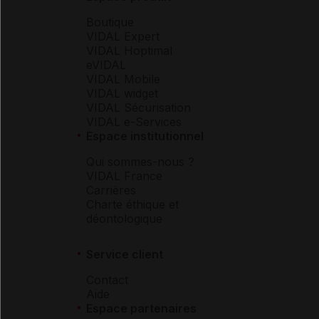
Boutique
VIDAL Expert
VIDAL Hoptimal
eVIDAL
VIDAL Mobile
VIDAL widget
VIDAL Sécurisation
VIDAL e-Services
Espace institutionnel
Qui sommes-nous ?
VIDAL France
Carrières
Charte éthique et
déontologique
Service client
Contact
Aide
Espace partenaires