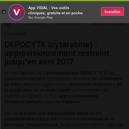
App VIDAL : Vos outils
Installer
×
cliniques, gratuits et en poche.
Sur Google Play
DEPOCYTE (cytarabin
Actualités
Médicaments
Disponibilité
DEPOCYTE (cytarabine) :
approvisionnement restreint
jusqu'en avril 2017
Le seul fabricant de
l'antinéoplasique DEPOCYTE
50 mg
suspension injectable (
cytarabine
) rencontre des
problèmes
de fabrication
à l'origine d'une
interruption temporaire de
la production de ce médicament
sur l'ensemble des
marchés européens et d'un
approvisionnement
fortement perturbé
dans les
hôpitaux
.
Afin de
prévenir une indisponibilité totale
de cet
antimétabolite
indiqué dans traitement
intrathécal de la
méningite lymphomateuse
, le plus souvent dans le cadre de