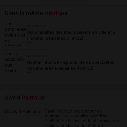
Dans la même
rubrique
06 août 2026
Disponibilités des médicaments en ville et à
l'hôpital (semaines 31 et 32)
06 août 2026
Hôpital : état de disponibilité de spécialités
hospitalières (semaines 31 et 32)
David
Paitraud
David Paitraud est docteur en
pharmacie et journaliste médical.
Diplômé de la faculté de pharmacie de
Poitiers et titulaire du DESS de