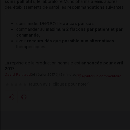
soins palliatifs
, le laboratoire Mundipharma a émis auprès
des établissements de santé les
recommandations
suivantes
:
commander DEPOCYTE
au cas par cas
,
commander au
maximum 2 flacons par patient et par
commande
,
avoir
recours dès que possible aux alternatives
thérapeutiques.
La reprise de la production normale est
annoncée pour avril
2017
.
David Paitraud
06 février 2017
2 minutes
Ajouter un commentaire
(aucun avis, cliquez pour noter)
Copier l'url
Email