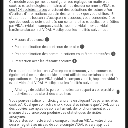
site de l'ANSM, 24 janvier 2017)
Ce module vous permet de configurer vos réglages en matière de
cookies et technologies similaires afin de décider comment VIDAL et
ses 124 sociétés tierces
effectuent des opérations de lecture et/ou
Cet article d'actualité rédigé par un auteur scientifique
d’écriture d’informations au sein des terminaux que vous utilisez. En
cliquant sur le bouton « J’accepte » ci-dessous, vous consentez à ce
reflète l'état des connaissances sur le sujet traité à la
que des cookies soient utilisés sur certains sites et applications édités
date de sa publication. Il ne s'agit pas d'une page
par VIDAL (vidal.fr, campus.vidal.fr, hoptimal.vidal.fr, evidal.vidal.fr,
fr.m3manabu.com et VIDAL Mobile) pour les finalités suivantes :
encyclopédique régulièrement remise à jour. L'évolution
ultérieure des connaissances scientifiques peut le
Mesure d’audience
i
rendre en tout ou partie caduc.
Consultez notre charte
Personnalisation des contenus de ce site
i
éthique et déontologique
Personnalisation des communications vous étant adressées
i
Interaction avec les réseaux sociaux
i
En cliquant sur le bouton « J’accepte » ci-dessous, vous consentez
également à ce que des cookies soient utilisés sur certains sites et
applications édités par VIDAL(vidal.fr, campus.vidal.fr, hoptimal.vidal.fr,
Pour aller plus loin
evidal.vidal.fr et VIDAL Mobile) pour les finalités suivantes :
Affichage de publicités personnalisées par rapport à votre profil et
Consultez les monographies VIDAL
i
activités sur ce site et des sites tiers
DEPOCYTE 50 mg susp inj
Vous pouvez réaliser un choix granulaire en cliquant "Je paramètre les
cookies". Quel que soit votre choix, vous êtes informé que VIDAL utilise
des cookies exemptés de consentement, de fonctionnement et de
Consultez les VIDAL Recos
mesure d'audience pour produire des statistiques de visites
anonymes.
Si vous êtes connecté à votre compte utilisateur VIDAL, votre choix
Lymphome non hodgkinien ganglionnaire de
sera enregistré au niveau de votre compte VIDAL et sera appliqué
l'adulte