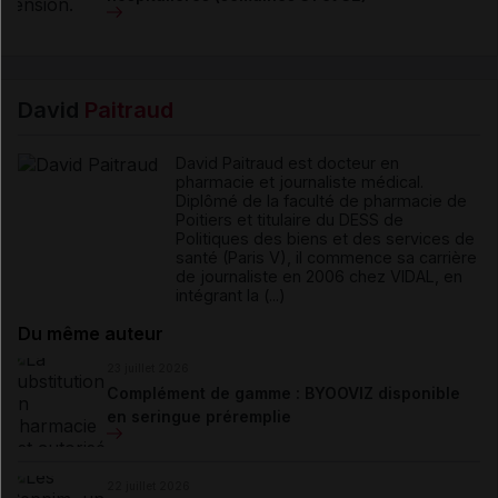
David
Paitraud
David Paitraud est docteur en
pharmacie et journaliste médical.
Diplômé de la faculté de pharmacie de
Poitiers et titulaire du DESS de
Politiques des biens et des services de
santé (Paris V), il commence sa carrière
de journaliste en 2006 chez VIDAL, en
intégrant la (...)
Du même auteur
23 juillet 2026
Complément de gamme : BYOOVIZ disponible
en seringue préremplie
22 juillet 2026