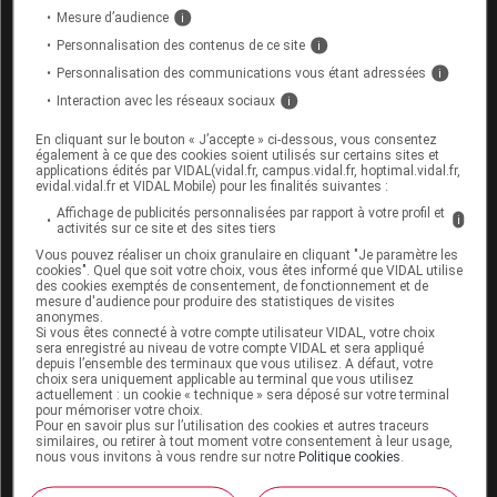
Mesure d’audience
i
rendre en tout ou partie caduc.
Consultez notre charte
éthique et déontologique
Personnalisation des contenus de ce site
i
Personnalisation des communications vous étant adressées
i
Interaction avec les réseaux sociaux
i
En cliquant sur le bouton « J’accepte » ci-dessous, vous consentez
également à ce que des cookies soient utilisés sur certains sites et
Pour aller plus loin
applications édités par VIDAL(vidal.fr, campus.vidal.fr, hoptimal.vidal.fr,
evidal.vidal.fr et VIDAL Mobile) pour les finalités suivantes :
Consultez les monographies VIDAL
Affichage de publicités personnalisées par rapport à votre profil et
i
activités sur ce site et des sites tiers
PYOSTACINE 500 mg cp pellic
Vous pouvez réaliser un choix granulaire en cliquant "Je paramètre les
cookies". Quel que soit votre choix, vous êtes informé que VIDAL utilise
des cookies exemptés de consentement, de fonctionnement et de
mesure d'audience pour produire des statistiques de visites
anonymes.
Si vous êtes connecté à votre compte utilisateur VIDAL, votre choix
sera enregistré au niveau de votre compte VIDAL et sera appliqué
Sources
depuis l’ensemble des terminaux que vous utilisez. A défaut, votre
choix sera uniquement applicable au terminal que vous utilisez
actuellement : un cookie « technique » sera déposé sur votre terminal
Laboratoire Sanofi Aventis France
pour mémoriser votre choix.
Pour en savoir plus sur l’utilisation des cookies et autres traceurs
similaires, ou retirer à tout moment votre consentement à leur usage,
nous vous invitons à vous rendre sur notre
Politique cookies
.