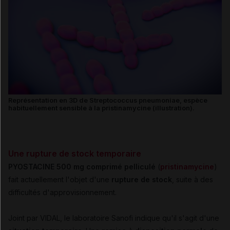
Représentation en 3D de Streptococcus pneumoniae, espèce
habituellement sensible à la pristinamycine (illustration).
Une rupture de stock temporaire
PYOSTACINE 500 mg comprimé pelliculé
(
pristinamycine
)
fait actuellement l'objet d'une
rupture de stock
, suite à des
difficultés d'approvisionnement.
Joint par VIDAL, le laboratoire Sanofi indique qu'il s'agit d'une