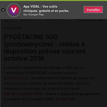
App VIDAL : Vos outils
Installer
×
cliniques, gratuits et en poche.
Sur Google Play
PYOSTACINE 500 (pr
Actualités
Médicaments
Disponibilité
PYOSTACINE 500
(pristinamycine) : remise à
disposition prévue courant
octobre 2016
La
remise à disposition du
dosage à 500 mg
de
l'antibiotique
PYOSTACINE
comprimé pelliculé
(
pristinamycine
),
actuellement en rupture de stock
, est
prévue pour le
courant du mois d'octobre
, selon les
informations transmises par le laboratoire Sanofi.
Edit du 3 octobre 2016
: remise à disposition progressive
à compter du 3 octobre 2016 /
fin de l'Edit
.