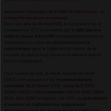
Association d'analogues de la GnRH et radiothérapie : un
schéma thérapeutique recommandé
Dans son
avis du 20 mai 2015
, la Commission de la
transparence (CT) a considéré que le
SMR (service
médical rendu) d'ELIGARD est important
lorsque ce
médicament est utilisé
en association avec la
radiothérapie
dans le traitement du cancer de la
prostate localisé à haut risque et localement avancé
hormonodépendant.
Pour rendre cet avis, la Haute Autorité de santé
(
HAS
) s'est appuyé sur les
recommandations
nationales
(
Bull Cancer 2012
,
Guide ALD 2012
,
CCAFU
2013
) et
internationales
(
NCCN 2010
,
ESMO
2013
,
EAU 2014
) en vigueur en 2015, qui
préconisent
d'associer un traitement par suppression
androgénique par les analogues de la GnRH et la