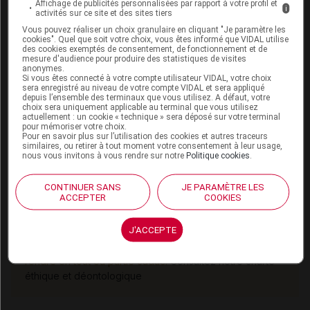
23, S69-S101, suppl.2
Affichage de publicités personnalisées par rapport à votre profil et
i
activités sur ce site et des sites tiers
Horwich A1, Parker C, de Reijke T, Kataja V; ESMO
Vous pouvez réaliser un choix granulaire en cliquant "Je paramètre les
Guidelines Working Group. Prostate cancer: ESMO
cookies". Quel que soit votre choix, vous êtes informé que VIDAL utilise
des cookies exemptés de consentement, de fonctionnement et de
Clinical Practice Guidelines for diagnosis, treatment
mesure d'audience pour produire des statistiques de visites
anonymes.
and follow-up.
Ann Oncol. 2013;24:106-14
Si vous êtes connecté à votre compte utilisateur VIDAL, votre choix
Guidelines for Prostate Cancer.
National
sera enregistré au niveau de votre compte VIDAL et sera appliqué
depuis l’ensemble des terminaux que vous utilisez. A défaut, votre
Comprehensive Cancer Network (NCCN) V1.2010
choix sera uniquement applicable au terminal que vous utilisez
actuellement : un cookie « technique » sera déposé sur votre terminal
Mottet N. , Bastian P.J., Bellmunt J. et al. Guidelines on
pour mémoriser votre choix.
Pour en savoir plus sur l’utilisation des cookies et autres traceurs
Prostate Cancer :
European Association of Urology
similaires, ou retirer à tout moment votre consentement à leur usage,
nous vous invitons à vous rendre sur notre
Politique cookies
.
(EAU) 2014
CONTINUER SANS
JE PARAMÈTRE LES
Cet article d'actualité rédigé par un auteur scientifique
ACCEPTER
COOKIES
reflète l'état des connaissances sur le sujet traité à la
date de sa publication. Il ne s'agit pas d'une page
J'ACCEPTE
encyclopédique régulièrement remise à jour. L'évolution
ultérieure des connaissances scientifiques peut le
rendre en tout ou partie caduc.
Consultez notre charte
éthique et déontologique