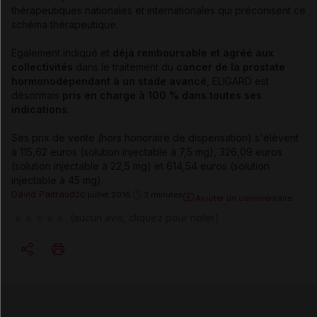
thérapeutiques nationales et internationales qui préconisent ce
schéma thérapeutique.
Egalement indiqué et
déjà remboursable et agréé aux
collectivités
dans le traitement du
cancer de la prostate
hormonodépendant à un stade avancé
, ELIGARD est
désormais
pris en charge à 100 % dans toutes ses
indications
.
Ses prix de vente (hors honoraire de dispensation) s'élèvent
à 115,62 euros (solution injectable à 7,5 mg), 326,09 euros
(solution injectable à 22,5 mg) et 614,54 euros (solution
injectable à 45 mg).
David Paitraud
20 juillet 2016
3 minutes
Ajouter un commentaire
(aucun avis, cliquez pour noter)
Copier l'url