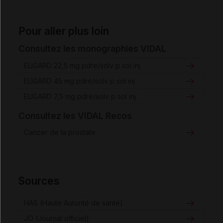
Pour aller plus loin
Consultez les monographies VIDAL
ELIGARD 22,5 mg pdre/solv p sol inj
ELIGARD 45 mg pdre/solv p sol inj
ELIGARD 7,5 mg pdre/solv p sol inj
Consultez les VIDAL Recos
Cancer de la prostate
Sources
HAS (Haute Autorité de santé)
JO (Journal officiel)