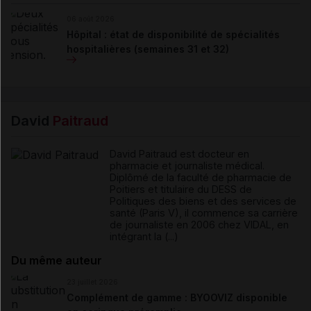
06 août 2026
Hôpital : état de disponibilité de spécialités
hospitalières (semaines 31 et 32)
David
Paitraud
David Paitraud est docteur en
pharmacie et journaliste médical.
Diplômé de la faculté de pharmacie de
Poitiers et titulaire du DESS de
Politiques des biens et des services de
santé (Paris V), il commence sa carrière
de journaliste en 2006 chez VIDAL, en
intégrant la (...)
Du même auteur
23 juillet 2026
Complément de gamme : BYOOVIZ disponible