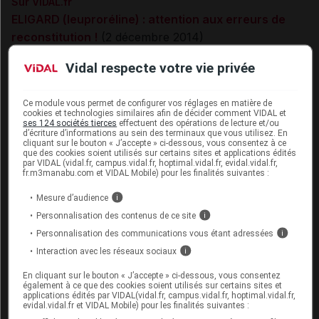
Sur VIDAL.fr
ELIGARD (leuproréline) : attention aux erreurs de
reconstitution !
(2 décembre 2014)
Vidal respecte votre vie privée
Les recommandations nationales et internationales de
prise en charge du cancer de la prostate localisé à haut
Ce module vous permet de configurer vos réglages en matière de
risque et localement avancé en vigueur en 2015
cookies et technologies similaires afin de décider comment VIDAL et
ses 124 sociétés tierces
effectuent des opérations de lecture et/ou
Quero L, Wong-Hee-Kam S, Rivera S, Hennequin C.
d’écriture d’informations au sein des terminaux que vous utilisez. En
Association hormonothérapie et radiothérapie dans le
cliquant sur le bouton « J’accepte » ci-dessous, vous consentez à ce
que des cookies soient utilisés sur certains sites et applications édités
cancer de prostate localement avancé.
Bull Cancer.
par VIDAL (vidal.fr, campus.vidal.fr, hoptimal.vidal.fr, evidal.vidal.fr,
fr.m3manabu.com et VIDAL Mobile) pour les finalités suivantes :
2012 Jul;99 Suppl 1:S30-6
HAS (Haute Autorité de Santé) et INCa (Institut
Mesure d’audience
i
National du Cancer). Cancer de la prostate.
Guide -
Personnalisation des contenus de ce site
i
Affection de longue durée. Janvier 2012
Personnalisation des communications vous étant adressées
i
Salomon L, Bastide C, Beuzeboc P et al.
Interaction avec les réseaux sociaux
i
Recommandations en Onco-Urologie 2013 du CCAFU
En cliquant sur le bouton « J’accepte » ci-dessous, vous consentez
(Comité de Cancérologie de l'Association Française
également à ce que des cookies soient utilisés sur certains sites et
applications édités par VIDAL(vidal.fr, campus.vidal.fr, hoptimal.vidal.fr,
d'Urologie) :
Cancer de la prostate Prog Urol, 2013,
evidal.vidal.fr et VIDAL Mobile) pour les finalités suivantes :