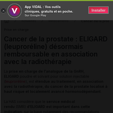
App VIDAL : Vos outils
Installer
×
cliniques, gratuits et en poche.
Sur Google Play
Cancer de la prosta
Actualités
Médicaments
Prise en charge
Cancer de la prostate : ELIGARD
(leuproréline) désormais
remboursable en association
avec la radiothérapie
La
prise en charge de l'analogue de la GnRH,
ELIGARD
poudre et solvant pour solution injectable
(
leuproréline
), est
étendue au traitement
, en association
avec la radiothérapie,
du cancer de la prostate localisé à
haut risque et localement avancé hormonodépendant
.
La HAS considère que le
service médical
rendu
(SMR)
d'ELIGARD est important dans cette
indication
, sur la base notamment des recommandations