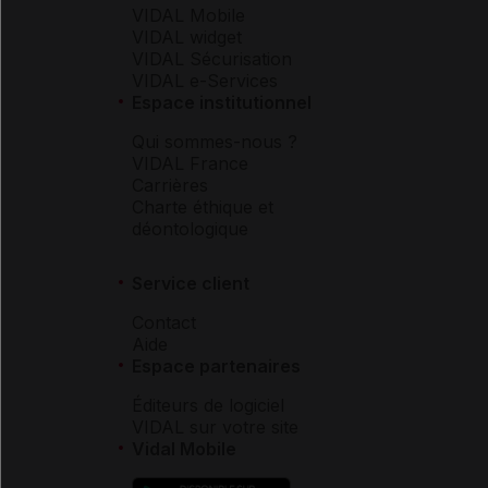
VIDAL Mobile
VIDAL widget
VIDAL Sécurisation
VIDAL e-Services
Espace institutionnel
Qui sommes-nous ?
VIDAL France
Carrières
Charte éthique et
déontologique
Service client
Contact
Aide
Espace partenaires
Éditeurs de logiciel
VIDAL sur votre site
Vidal Mobile