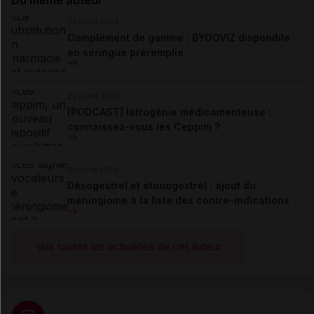
23 juillet 2026
Complément de gamme : BYOOVIZ disponible
en seringue préremplie
22 juillet 2026
[PODCAST] Iatrogénie médicamenteuse :
connaissez-vous les Ceppim ?
21 juillet 2026
Désogestrel et étonogestrel : ajout du
méningiome à la liste des contre-indications
Voir toutes les actualités de cet auteur