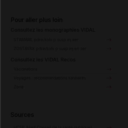
Pour aller plus loin
Consultez les monographies VIDAL
STAMARIL pdre/solv p susp inj ser
ZOSTAVAX pdre/solv p susp inj en ser
Consultez les VIDAL Recos
Vaccinations
Voyages : recommandations sanitaires
Zona
Sources
HCSP (Haut Conseil de la santé publique)