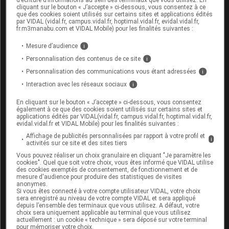
la
valence contre l'hépatite B
, dont la sécurité est
cliquant sur le bouton « J’accepte » ci-dessous, vous consentez à ce
que des cookies soient utilisés sur certains sites et applications édités
toujours contestée par une partie des Français,
par VIDAL (vidal.fr, campus.vidal.fr, hoptimal.vidal.fr, evidal.vidal.fr,
malgré les démentis des données scientifiques et des
fr.m3manabu.com et VIDAL Mobile) pour les finalités suivantes :
autorités.
Mesure d’audience
i
Personnalisation des contenus de ce site
i
Dans
un contexte général de dégradation
Personnalisation des communications vous étant adressées
i
progressive de la vaccination en France
, un
plan
Interaction avec les réseaux sociaux
i
d'action pour la rénovation de la politique
En cliquant sur le bouton « J’accepte » ci-dessous, vous consentez
vaccinale
a été mis en place par la ministre de la
également à ce que des cookies soient utilisés sur certains sites et
applications édités par VIDAL(vidal.fr, campus.vidal.fr, hoptimal.vidal.fr,
santé en 2016 (
notre article du 13 janvier 2016
).
evidal.vidal.fr et VIDAL Mobile) pour les finalités suivantes :
Il comporte en particulier l'organisation d'une
grande
Affichage de publicités personnalisées par rapport à votre profil et
i
activités sur ce site et des sites tiers
concertation citoyenne sur la vaccination
, dont les
Vous pouvez réaliser un choix granulaire en cliquant "Je paramètre les
conclusions seront rendues publiques en octobre
cookies". Quel que soit votre choix, vous êtes informé que VIDAL utilise
2016.
des cookies exemptés de consentement, de fonctionnement et de
mesure d'audience pour produire des statistiques de visites
anonymes.
Si vous êtes connecté à votre compte utilisateur VIDAL, votre choix
Pour aller plus loin
sera enregistré au niveau de votre compte VIDAL et sera appliqué
depuis l’ensemble des terminaux que vous utilisez. A défaut, votre
Communiqué de presse : publication du calendrier
choix sera uniquement applicable au terminal que vous utilisez
actuellement : un cookie « technique » sera déposé sur votre terminal
des vaccinations et recommandations vaccinales
pour mémoriser votre choix.