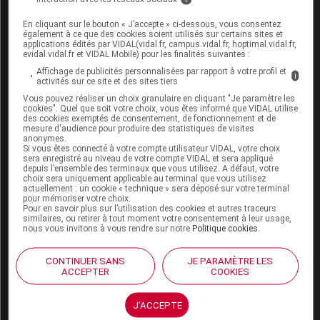
En cliquant sur le bouton « J’accepte » ci-dessous, vous consentez
AZILECT 1 mg comprimé
est indiqué dans le traitement
également à ce que des cookies soient utilisés sur certains sites et
de la
maladie de Parkinson
idiopathique en
applications édités par VIDAL(vidal.fr, campus.vidal.fr, hoptimal.vidal.fr,
evidal.vidal.fr et VIDAL Mobile) pour les finalités suivantes :
monothérapie (sans la lévodopa) ou en association
Affichage de publicités personnalisées par rapport à votre profil et
i
(avec la lévodopa) chez les patients présentant des
activités sur ce site et des sites tiers
fluctuations motrices de fin de dose.
Vous pouvez réaliser un choix granulaire en cliquant "Je paramètre les
cookies". Quel que soit votre choix, vous êtes informé que VIDAL utilise
des cookies exemptés de consentement, de fonctionnement et de
mesure d'audience pour produire des statistiques de visites
CIALIS 2,5 mg, 10 mg et 20 mg comprimés pelliculés
anonymes.
Si vous êtes connecté à votre compte utilisateur VIDAL, votre choix
sont indiqués dans le traitement de la
dysfonction
sera enregistré au niveau de votre compte VIDAL et sera appliqué
érectile
chez l'homme adulte.
depuis l’ensemble des terminaux que vous utilisez. A défaut, votre
choix sera uniquement applicable au terminal que vous utilisez
Une stimulation sexuelle est requise pour que le
actuellement : un cookie « technique » sera déposé sur votre terminal
pour mémoriser votre choix.
tadalafil soit efficace dans le traitement de la
Pour en savoir plus sur l’utilisation des cookies et autres traceurs
similaires, ou retirer à tout moment votre consentement à leur usage,
dysfonction érectile.
nous vous invitons à vous rendre sur notre
Politique cookies
.
Pour aller plus loin
CONTINUER SANS
JE PARAMÈTRE LES
ACCEPTER
COOKIES
Décision du 23 octobre 2015 portant modification au
répertoire des groupes génériques
(
Journal officiel
J'ACCEPTE
du 17 décembre 2015 - texte 52)