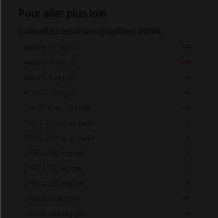
Pour aller plus loin
Consultez les monographies VIDAL
ABILIFY 10 mg cp
ABILIFY 15 mg cp
ABILIFY 5 mg cp
AZILECT 1 mg cp
CIALIS 10 mg cp pellic
CIALIS 2,5 mg cp pellic
CIALIS 20 mg cp pellic
LYRICA 100 mg gél
LYRICA 150 mg gél
LYRICA 200 mg gél
LYRICA 25 mg gél
LYRICA 300 mg gél