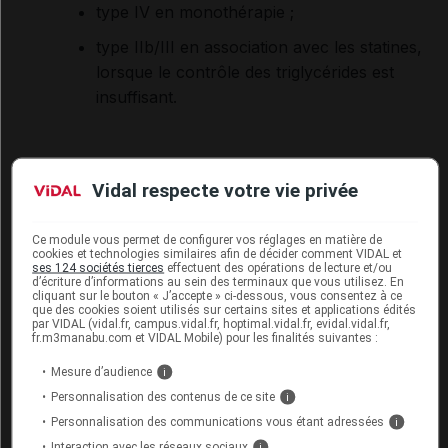
type IV en monothérapie ;
type IIb/III en association avec les statines,
lorsque le contrôle des triglycérides est
insuffisant.
LYRICA 25, 50, 75, 100, 150, 200, 300 mg gélules
Vidal respecte votre vie privée
sont indiqués dans :
Ce module vous permet de configurer vos réglages en matière de
le traitement des
douleurs neuropathiques
cookies et technologies similaires afin de décider comment VIDAL et
périphériques et centrales chez l'adulte ;
ses 124 sociétés tierces
effectuent des opérations de lecture et/ou
d’écriture d’informations au sein des terminaux que vous utilisez. En
cliquant sur le bouton « J’accepte » ci-dessous, vous consentez à ce
chez l'adulte en association dans le traitement
que des cookies soient utilisés sur certains sites et applications édités
par VIDAL (vidal.fr, campus.vidal.fr, hoptimal.vidal.fr, evidal.vidal.fr,
des
crises épileptiques
partielles avec ou sans
fr.m3manabu.com et VIDAL Mobile) pour les finalités suivantes :
généralisation secondaire ;
Mesure d’audience
i
le traitement du
trouble anxieux généralisé
Personnalisation des contenus de ce site
i
(TAG) chez l'adulte.
Personnalisation des communications vous étant adressées
i
Interaction avec les réseaux sociaux
i