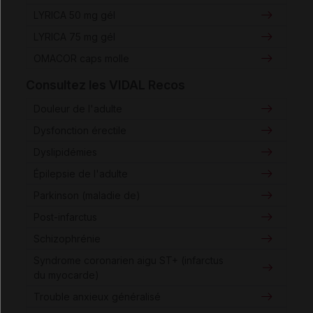
LYRICA 50 mg gél
LYRICA 75 mg gél
OMACOR caps molle
Consultez les VIDAL Recos
Douleur de l'adulte
Dysfonction érectile
Dyslipidémies
Épilepsie de l'adulte
Parkinson (maladie de)
Post-infarctus
Schizophrénie
Syndrome coronarien aigu ST+ (infarctus
du myocarde)
Trouble anxieux généralisé