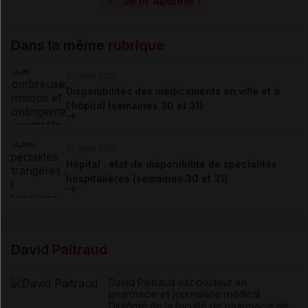
Je m'abonne !
Dans la même
rubrique
30 juillet 2026
Disponibilités des médicaments en ville et à
l'hôpital (semaines 30 et 31)
30 juillet 2026
Hôpital : état de disponibilité de spécialités
hospitalières (semaines 30 et 31)
David
Paitraud
David Paitraud est docteur en
pharmacie et journaliste médical.
Diplômé de la faculté de pharmacie de