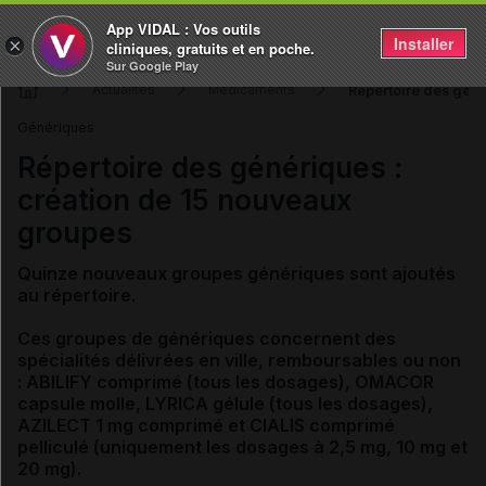
App VIDAL : Vos outils
Installer
×
cliniques, gratuits et en poche.
Sur Google Play
Répertoire des géné
Actualités
Médicaments
Génériques
Répertoire des génériques :
création de 15 nouveaux
groupes
Quinze nouveaux groupes génériques sont ajoutés
au répertoire.
Ces groupes de génériques concernent des
spécialités délivrées en ville, remboursables ou non
: ABILIFY comprimé (tous les dosages), OMACOR
capsule molle, LYRICA gélule (tous les dosages),
AZILECT 1 mg comprimé et CIALIS comprimé
pelliculé (uniquement les dosages à 2,5 mg, 10 mg et
20 mg).