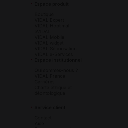
Espace produit
Boutique
VIDAL Expert
VIDAL Hoptimal
eVIDAL
VIDAL Mobile
VIDAL widget
VIDAL Sécurisation
VIDAL e-Services
Espace institutionnel
Qui sommes-nous ?
VIDAL France
Carrières
Charte éthique et
déontologique
Service client
Contact
Aide