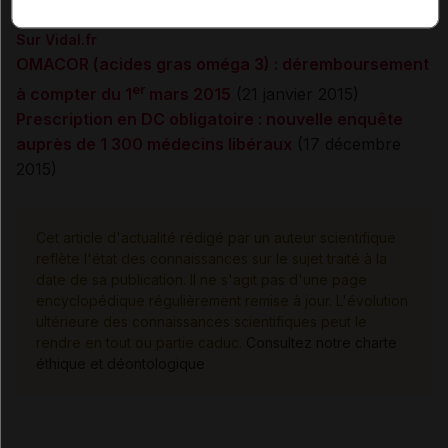
Sur Vidal.fr
OMACOR (acides gras oméga 3) : déremboursement
er
à compter du 1
mars 2015
(21 janvier 2015)
Prescription en DC obligatoire : nouvelle enquête
auprès de 1 300 médecins libéraux
(17 décembre
2015)
Cet article d'actualité rédigé par un auteur scientifique
reflète l'état des connaissances sur le sujet traité à la
date de sa publication. Il ne s'agit pas d'une page
encyclopédique régulièrement remise à jour. L'évolution
ultérieure des connaissances scientifiques peut le
rendre en tout ou partie caduc.
Consultez notre charte
éthique et déontologique