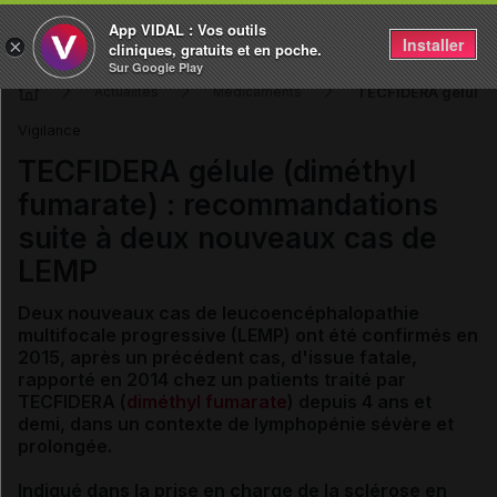
App VIDAL : Vos outils
Installer
×
cliniques, gratuits et en poche.
Sur Google Play
TECFIDERA gélule (
Actualités
Médicaments
Vigilance
TECFIDERA gélule (diméthyl
fumarate) : recommandations
suite à deux nouveaux cas de
LEMP
Deux nouveaux cas de leucoencéphalopathie
multifocale progressive (LEMP) ont été confirmés en
2015, après un précédent cas, d'issue fatale,
rapporté en 2014 chez un patients traité par
TECFIDERA
(
diméthyl fumarate
)
depuis 4 ans et
demi, dans un contexte de lymphopénie sévère et
prolongée.
Indiqué dans la prise en charge de la sclérose en