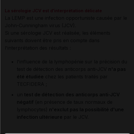
La sérologie JCV est d'interprétation délicate
La LEMP est une infection opportuniste causée par le
John-Cunningham virus (JCV).
Si une sérologie JCV est réalisée, les éléments
suivants doivent être pris en compte dans
l'interprétation des résultats :
l'influence de la lymphopénie sur la précision du
test de détection des anticorps anti-JCV
n'a pas
été étudiée
chez les patients traités par
TECFIDERA ;
un
test de détection des anticorps anti-JCV
négatif
(en présence de taux normaux de
lymphocytes)
n'exclut pas la possibilité d'une
infection ultérieure
par le JCV.