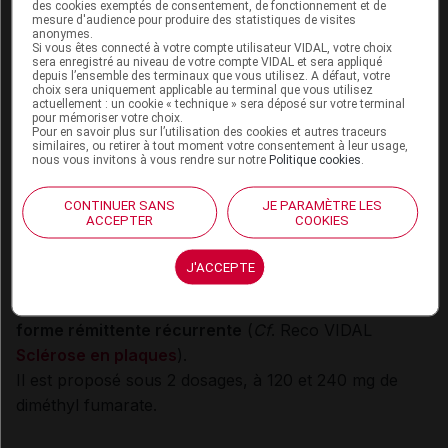
des cookies exemptés de consentement, de fonctionnement et de
mesure d'audience pour produire des statistiques de visites
10
/L pour le premier patient et en majorité < 0,5 x
9
anonymes.
Si vous êtes connecté à votre compte utilisateur VIDAL, votre choix
10
/L pour le second patient).
9
sera enregistré au niveau de votre compte VIDAL et sera appliqué
depuis l’ensemble des terminaux que vous utilisez. A défaut, votre
choix sera uniquement applicable au terminal que vous utilisez
Aucun des trois patients n'avait préalablement reçu de
actuellement : un cookie « technique » sera déposé sur votre terminal
pour mémoriser votre choix.
médicaments connus pour entraîner un risque de
Pour en savoir plus sur l’utilisation des cookies et autres traceurs
similaires, ou retirer à tout moment votre consentement à leur usage,
LEMP.
nous vous invitons à vous rendre sur notre
Politique cookies
.
Les patients avaient
tous les 3 une sérologie JCV
positive
au moment du diagnostic de LEMP.
CONTINUER SANS
JE PARAMÈTRE LES
ACCEPTER
COOKIES
Pour mémoire
J'ACCEPTE
TECFIDERA gélule est indiqué dans le traitement des
patients adultes atteints de
sclérose en plaques de
forme rémittente récurrente
(
Cf
. Reco VIDAL
Sclérose en plaques
).
Il est proposé sous 2 dosages, à 120 et 240 mg de
diméthyl fumarate.