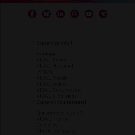
Espace produit
Boutique
VIDAL Expert
VIDAL Hoptimal
eVIDAL
VIDAL Mobile
VIDAL widget
VIDAL Sécurisation
VIDAL e-Services
Espace institutionnel
Qui sommes-nous ?
VIDAL France
Carrières
Charte éthique et