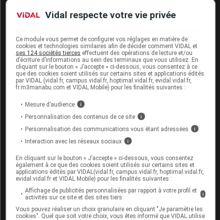
Profil des patients ayant développé une LEMP
Vidal respecte votre vie privée
Le
premier cas
, d'issue fatale, a été rapporté en
octobre 2014 (voir
notre article du 9 décembre 2014
)
Ce module vous permet de configurer vos réglages en matière de
chez un patient allemand traité pour une sclérose en
cookies et technologies similaires afin de décider comment VIDAL et
ses 124 sociétés tierces
effectuent des opérations de lecture et/ou
plaques par diméthyl fumarate
pendant 4,5 ans
.
d’écriture d’informations au sein des terminaux que vous utilisez. En
cliquant sur le bouton « J’accepte » ci-dessous, vous consentez à ce
Ce patient a présenté une
lymphopénie sévère et
que des cookies soient utilisés sur certains sites et applications édités
prolongée
(pendant plus de 3,5 ans) alors qu'il était
par VIDAL (vidal.fr, campus.vidal.fr, hoptimal.vidal.fr, evidal.vidal.fr,
fr.m3manabu.com et VIDAL Mobile) pour les finalités suivantes :
sous TECFIDERA.
Mesure d’audience
i
Les
deux autres cas
ont été confirmés en 2015, aux
Personnalisation des contenus de ce site
i
Etats-Unis et en Allemagne.
Personnalisation des communications vous étant adressées
i
Il s'agissait d'hommes (64 et 59 ans) traités par
Interaction avec les réseaux sociaux
i
TECFIDERA
depuis plusieurs mois
(2 ans pour l'un et
En cliquant sur le bouton « J’accepte » ci-dessous, vous consentez
également à ce que des cookies soient utilisés sur certains sites et
environ 1,5 ans pour l'autre).
applications édités par VIDAL(vidal.fr, campus.vidal.fr, hoptimal.vidal.fr,
Le diagnostic de LEMP a été posé après moins de
1,5
evidal.vidal.fr et VIDAL Mobile) pour les finalités suivantes :
ans
et approximativement
1 an
après l'apparition
Affichage de publicités personnalisées par rapport à votre profil et
i
activités sur ce site et des sites tiers
d'une
lymphopénie sévère et prolongée
(nombre de
Vous pouvez réaliser un choix granulaire en cliquant "Je paramètre les
lymphocytes <= 0,5 x 10
/L avec un nadir de 0,3 x
cookies". Quel que soit votre choix, vous êtes informé que VIDAL utilise
9