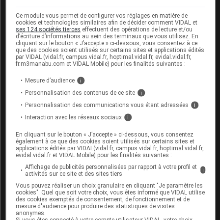
l'Allemagne, la Pologne et la République tchèque).
Pour la même période, la mortalité y a reculé de
Ce module vous permet de configurer vos réglages en matière de
cookies et technologies similaires afin de décider comment VIDAL et
39,8 % chez les hommes et de 38,8 % chez les
ses 124 sociétés tierces
effectuent des opérations de lecture et/ou
d’écriture d’informations au sein des terminaux que vous utilisez. En
femmes.
cliquant sur le bouton « J’accepte » ci-dessous, vous consentez à ce
que des cookies soient utilisés sur certains sites et applications édités
par VIDAL (vidal.fr, campus.vidal.fr, hoptimal.vidal.fr, evidal.vidal.fr,
La question de la place de la coloscopie dans le
fr.m3manabu.com et VIDAL Mobile) pour les finalités suivantes :
dépistage des cancers colorectaux
Mesure d’audience
i
Entre les lignes de l'analyse publiée dans le BMJ, le
Personnalisation des contenus de ce site
i
lecteur attentif trouvera des échos de
la controverse
Personnalisation des communications vous étant adressées
i
qui existe autour de la place de la coloscopie dans
Interaction avec les réseaux sociaux
i
le dépistage
(et, diront certains, la prévention) du
En cliquant sur le bouton « J’accepte » ci-dessous, vous consentez
cancer colorectal.
également à ce que des cookies soient utilisés sur certains sites et
applications édités par VIDAL(vidal.fr, campus.vidal.fr, hoptimal.vidal.fr,
evidal.vidal.fr et VIDAL Mobile) pour les finalités suivantes :
Pour rappel, la coloscopie permet de diagnostiquer et
Affichage de publicités personnalisées par rapport à votre profil et
i
de traiter des lésions précancéreuses
activités sur ce site et des sites tiers
asymptomatiques. Le choix, pour le dépistage organisé
Vous pouvez réaliser un choix granulaire en cliquant "Je paramètre les
cookies". Quel que soit votre choix, vous êtes informé que VIDAL utilise
du cancer colorectal, de la recherche de traces de
des cookies exemptés de consentement, de fonctionnement et de
mesure d'audience pour produire des statistiques de visites
sang dans les selles, plus tardives et moins spécifiques
anonymes.
Si vous êtes connecté à votre compte utilisateur VIDAL, votre choix