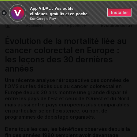
App VIDAL : Vos outils
Installer
×
cliniques, gratuits et en poche.
Sur Google Play
Évolution de la mo
Actualités
Santé publique
Évolution de la mortalité liée au
cancer colorectal en Europe :
les leçons des 30 dernières
années
Une récente analyse rétrospective des données de
l’OMS sur les décès dus au cancer colorectal en
Europe depuis 30 ans montre une grande disparité
entre les pays de l’Est et ceux de l’Ouest et du Nord,
mais aussi entre pays européens plus comparables,
en particulier selon l’existence, ou non, de
programmes de dépistage organisés.
Dans tous les cas, les bénéfices observés depuis la
fin des années 1980 semblent avoir davantage