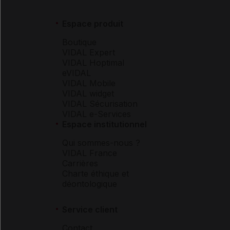
Espace produit
Boutique
VIDAL Expert
VIDAL Hoptimal
eVIDAL
VIDAL Mobile
VIDAL widget
VIDAL Sécurisation
VIDAL e-Services
Espace institutionnel
Qui sommes-nous ?
VIDAL France
Carrières
Charte éthique et
déontologique
Service client
Contact