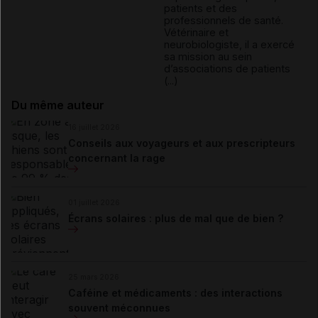
patients et des
professionnels de santé.
Vétérinaire et
neurobiologiste, il a exercé
sa mission au sein
d’associations de patients
(...)
Du même auteur
16 juillet 2026
Conseils aux voyageurs et aux prescripteurs
concernant la rage
01 juillet 2026
Écrans solaires : plus de mal que de bien ?
25 mars 2026
Caféine et médicaments : des interactions
souvent méconnues