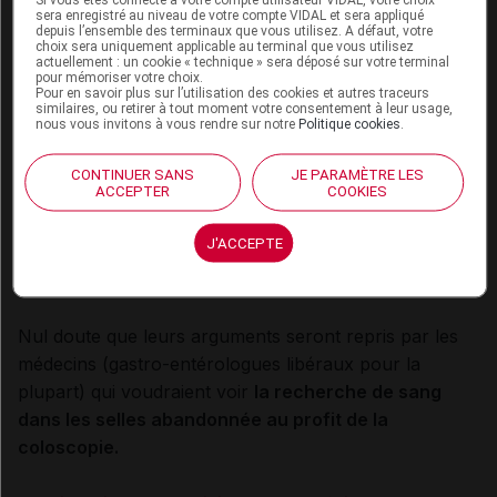
(
voir notre article sur le nouveau test
sera enregistré au niveau de votre compte VIDAL et sera appliqué
immunologique disponible en France
)
, a été fait sur
depuis l’ensemble des terminaux que vous utilisez. A défaut, votre
choix sera uniquement applicable au terminal que vous utilisez
la base du coût et des risques de la coloscopie, ainsi
actuellement : un cookie « technique » sera déposé sur votre terminal
pour mémoriser votre choix.
que de son acceptation par la population générale.
Pour en savoir plus sur l’utilisation des cookies et autres traceurs
similaires, ou retirer à tout moment votre consentement à leur usage,
nous vous invitons à vous rendre sur notre
Politique cookies
.
Mais les auteurs de l'analyse du BMJ mettent en
avant, comme d'autres études avant eux (par
CONTINUER SANS
JE PARAMÈTRE LES
ACCEPTER
COOKIES
exemple,
PloS Med, 2012
), que
la réduction de la
mortalité liée au cancer colorectal est plus
J'ACCEPTE
importante dans les pays où l'usage de la
coloscopie à des fins de dépistage est plus répandu
.
Nul doute que leurs arguments seront repris par les
médecins (gastro-entérologues libéraux pour la
plupart) qui voudraient voir
la recherche de sang
dans les selles abandonnée au profit de la
coloscopie.