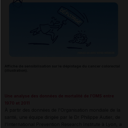
Affiche de sensibilisation sur le dépistage du cancer colorectal
(illustration).
Une analyse des données de mortalité de l'OMS entre
1970 et 2011
À partir des données de l'Organisation mondiale de la
santé, une équipe dirigée par le Dr Philippe Autier, de
l'International Prevention Research Institute à Lyon, a