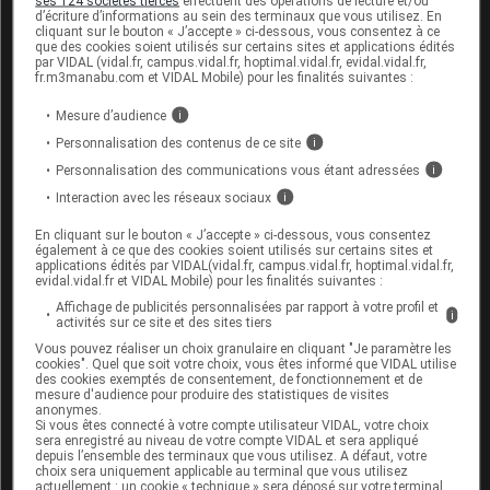
ses 124 sociétés tierces
effectuent des opérations de lecture et/ou
d’écriture d’informations au sein des terminaux que vous utilisez. En
de sa sécurité, le bevacizumab représente une
cliquant sur le bouton « J’accepte » ci-dessous, vous consentez à ce
que des cookies soient utilisés sur certains sites et applications édités
alternative thérapeutique financièrement intéressante
par VIDAL (vidal.fr, campus.vidal.fr, hoptimal.vidal.fr, evidal.vidal.fr,
fr.m3manabu.com et VIDAL Mobile) pour les finalités suivantes :
pour l'Assurance maladie étant donné son coût
inférieur à celui des spécialités LUCENTIS et EYLEA.
Mesure d’audience
i
Cet argument a été mis en avant le 13 février 2014 lors
Personnalisation des contenus de ce site
i
d'un
séminaire du Conseil d'administration de
Personnalisation des communications vous étant adressées
i
l'ANSM
.
Interaction avec les réseaux sociaux
i
En cliquant sur le bouton « J’accepte » ci-dessous, vous consentez
Pour mémoire, le prix UCD (unité commune de
également à ce que des cookies soient utilisés sur certains sites et
applications édités par VIDAL(vidal.fr, campus.vidal.fr, hoptimal.vidal.fr,
dispensation des médicaments délivrés uniquement en
evidal.vidal.fr et VIDAL Mobile) pour les finalités suivantes :
établissements de soins) d'AVASTIN 25 mg/ml solution
Affichage de publicités personnalisées par rapport à votre profil et
i
activités sur ce site et des sites tiers
à diluer pour perfusion est :
Vous pouvez réaliser un choix granulaire en cliquant "Je paramètre les
cookies". Quel que soit votre choix, vous êtes informé que VIDAL utilise
pour le flacon de 4 ml (soit 100 mg de
des cookies exemptés de consentement, de fonctionnement et de
mesure d'audience pour produire des statistiques de visites
bévacizumab),
de 272,61 euros TTC
;
anonymes.
Si vous êtes connecté à votre compte utilisateur VIDAL, votre choix
pour le flacon de 16 ml (soit 400 mg de
sera enregistré au niveau de votre compte VIDAL et sera appliqué
depuis l’ensemble des terminaux que vous utilisez. A défaut, votre
bévacizumab),
de 1 003,16 euros TTC.
choix sera uniquement applicable au terminal que vous utilisez
actuellement : un cookie « technique » sera déposé sur votre terminal