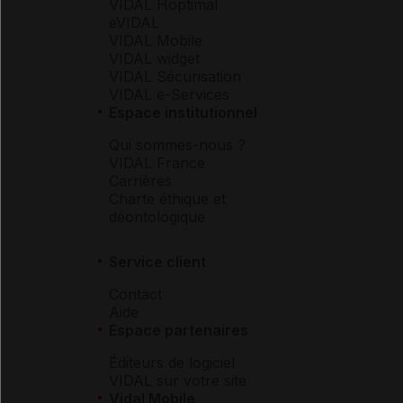
VIDAL Hoptimal
eVIDAL
VIDAL Mobile
VIDAL widget
VIDAL Sécurisation
VIDAL e-Services
Espace institutionnel
Qui sommes-nous ?
VIDAL France
Carrières
Charte éthique et
déontologique
Service client
Contact
Aide
Espace partenaires
Éditeurs de logiciel
VIDAL sur votre site
Vidal Mobile