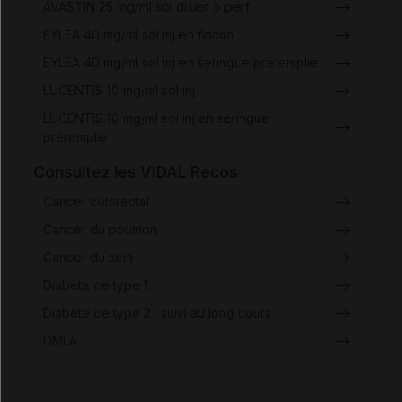
AVASTIN 25 mg/ml sol diluer p perf
EYLEA 40 mg/ml sol inj en flacon
EYLEA 40 mg/ml sol inj en seringue préremplie
LUCENTIS 10 mg/ml sol inj
LUCENTIS 10 mg/ml sol inj en seringue
préremplie
Consultez les VIDAL Recos
Cancer colorectal
Cancer du poumon
Cancer du sein
Diabète de type 1
Diabète de type 2 : suivi au long cours
DMLA