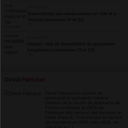
06 août 2026
Disponibilités des médicaments en ville et à
l'hôpital (semaines 31 et 32)
06 août 2026
Hôpital : état de disponibilité de spécialités
hospitalières (semaines 31 et 32)
David
Paitraud
David Paitraud est docteur en
pharmacie et journaliste médical.
Diplômé de la faculté de pharmacie de
Poitiers et titulaire du DESS de
Politiques des biens et des services de
santé (Paris V), il commence sa carrière
de journaliste en 2006 chez VIDAL, en
intégrant la (...)