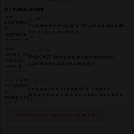
Du même auteur
23 juillet 2026
Complément de gamme : BYOOVIZ disponible
en seringue préremplie
22 juillet 2026
[PODCAST] Iatrogénie médicamenteuse :
connaissez-vous les Ceppim ?
21 juillet 2026
Désogestrel et étonogestrel : ajout du
méningiome à la liste des contre-indications
Voir toutes les actualités de cet auteur