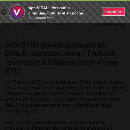
App VIDAL : Vos outils
Installer
×
cliniques, gratuits et en poche.
Sur Google Play
AVASTIN (bévacizum
Actualités
Médicaments
ATU - RTU
AVASTIN (bévacizumab) et
DMLA néovasculaire : l'ANSM
favorable à l'élaboration d'une
RTU
Le 19 mars 2015, la Commission d'évaluation initiale
du rapport bénéfice/risque des produits de santé de
l'ANSM s'est prononcée en faveur de l’utilisation
d'AVASTIN (
bévacizumab
) dans le traitement de la
DMLA (dégénérescence maculaire liée à l’âge)
néovasculaire.
Cet avis marque une nouvelle étape dans le
processus d'instruction de la recommandation