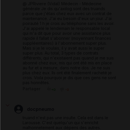
@ JPRiviere (Vidal) Médecin - Médecine
générale Je dis qu'axilog sont des truands
parce que j'étais chez eux avec un contrat de
maintenance. J'ai eu besoin d'eux un jour. J'ai
poirauté 1 h je crois au téléphone sans les avoir.
J'ai appelé le lendemain le responsable local
qui m'a dit que pour avoir une assistance plus
rapide il fallait s'abonner (moyennant finances
suppléemtaires) à l'abonnement super plus.
Mais si je le voulais, il y avait aussi le super
super plus. Au total, 3 types de contrats
différents, qui n'existaient pas quand je me suis
abonné chez eux, mis qui ont été mis en place
au fur et a mesure, dans notre dos. Je ne suis
plus chez eux. Ils ont été finalement racheté je
crois. Voila pourquoi je dis que ces gens ne sont
pas honnêtes.
Partager
+0
-0
docpneumo
truand n'est pas une insulte. Cela est dans le
Larousse. C'est quelqu'un qui s'enrichit
malhonnetement aux dépens des autres.