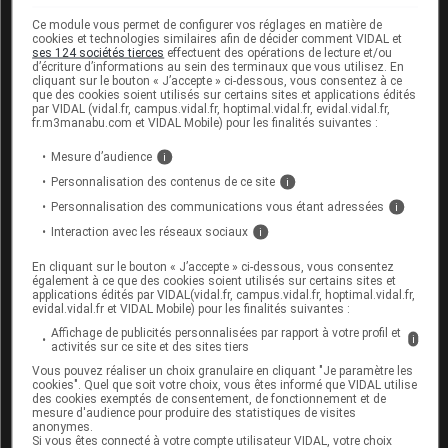
sont paramétrés en DCI seule.
Ce module vous permet de configurer vos réglages en matière de
cookies et technologies similaires afin de décider comment VIDAL et
ses 124 sociétés tierces
effectuent des opérations de lecture et/ou
d’écriture d’informations au sein des terminaux que vous utilisez. En
Avant de préparer les médicaments inscrits sur
cliquant sur le bouton « J’accepte » ci-dessous, vous consentez à ce
que des cookies soient utilisés sur certains sites et applications édités
l'ordonnance en DCI seule,
une majorité des
par VIDAL (vidal.fr, campus.vidal.fr, hoptimal.vidal.fr, evidal.vidal.fr,
pharmaciens interrogés s'informent sur ces
fr.m3manabu.com et VIDAL Mobile) pour les finalités suivantes :
produits :
Mesure d’audience
i
Personnalisation des contenus de ce site
i
Personnalisation des communications vous étant adressées
i
Interaction avec les réseaux sociaux
i
En cliquant sur le bouton « J’accepte » ci-dessous, vous consentez
également à ce que des cookies soient utilisés sur certains sites et
applications édités par VIDAL(vidal.fr, campus.vidal.fr, hoptimal.vidal.fr,
evidal.vidal.fr et VIDAL Mobile) pour les finalités suivantes :
Affichage de publicités personnalisées par rapport à votre profil et
i
activités sur ce site et des sites tiers
Ensuite
ils délivrent le plus souvent une spécialité
Vous pouvez réaliser un choix granulaire en cliquant "Je paramètre les
correspondant exactement
à celle qui est inscrite sur
cookies". Quel que soit votre choix, vous êtes informé que VIDAL utilise
des cookies exemptés de consentement, de fonctionnement et de
l'ordonnance :
mesure d'audience pour produire des statistiques de visites
anonymes.
Si vous êtes connecté à votre compte utilisateur VIDAL, votre choix