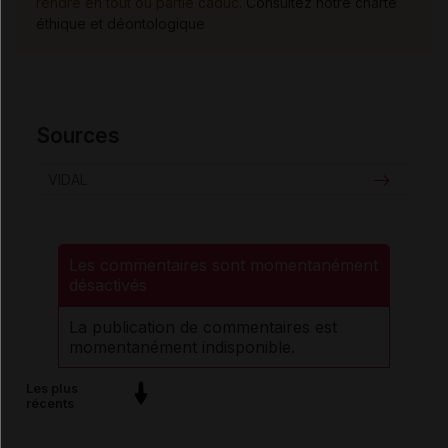
rendre en tout ou partie caduc.
Consultez notre charte
éthique et déontologique
Sources
VIDAL
Les commentaires sont momentanément
désactivés
La publication de commentaires est
momentanément indisponible.
Les plus
récents