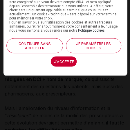
sera enregistré au niveau de votre compte VIDAL et sera appliqué
depuis l’ensemble des terminaux que vous utilisez. A défaut, votre
choix sera uniquement applicable au terminal que vous utilisez
actuellement : un cookie « technique » sera déposé sur votre terminal
pour mémoriser votre choix.
Pour en savoir plus sur l’utilisation des cookies et autres traceurs
similaires, ou retirer à tout moment votre consentement à leur usage,
nous vous invitons à vous rendre sur notre
Politique cookies
.
CONTINUER SANS
JE PARAMÈTRE LES
ACCEPTER
COOKIES
En conclusion
Cette enquête montre plusieurs évolutions de la
J'ACCEPTE
er
prescription et de la délivrance depuis le 1
janvier
2015, avec une
augmentation des ordonnances
rédigées en DCI + nom de marque
, ce qui suscite
notamment des questions des patients, mais aussi des
pharmaciens, aux prescripteurs.
Mais l'amélioration du niveau d'information et la
"
résistance
" de moins de la moitié des prescripteurs à
cette évolution devraient permettre d'
aplanir, il faut le