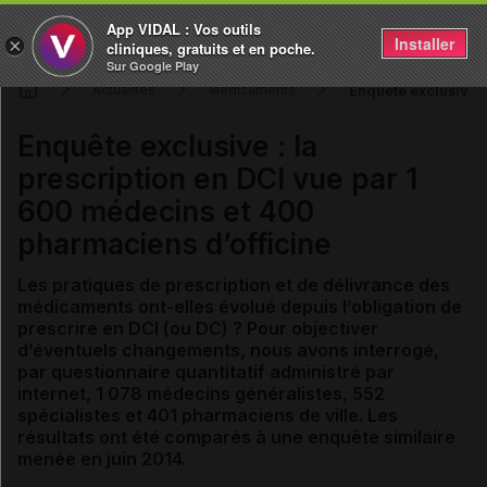
App VIDAL : Vos outils
Installer
×
cliniques, gratuits et en poche.
Sur Google Play
Enquête exclusive :
Actualités
Médicaments
Enquête exclusive : la
prescription en DCI vue par 1
600 médecins et 400
pharmaciens d’officine
Les pratiques de prescription et de délivrance des
médicaments ont-elles évolué depuis l’obligation de
prescrire en DCI (ou DC) ? Pour objectiver
d’éventuels changements, nous avons interrogé,
par questionnaire quantitatif administré par
internet, 1 078 médecins généralistes, 552
spécialistes et 401 pharmaciens de ville. Les
résultats ont été comparés à une enquête similaire
menée en juin 2014.