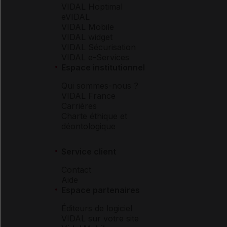
VIDAL Hoptimal
eVIDAL
VIDAL Mobile
VIDAL widget
VIDAL Sécurisation
VIDAL e-Services
Espace institutionnel
Qui sommes-nous ?
VIDAL France
Carrières
Charte éthique et
déontologique
Service client
Contact
Aide
Espace partenaires
Éditeurs de logiciel
VIDAL sur votre site