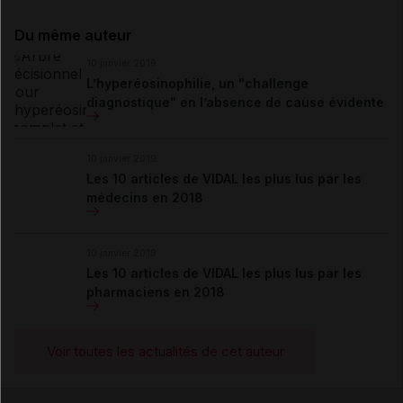
Du même auteur
10 janvier 2019
L’hyperéosinophilie, un "challenge
diagnostique" en l’absence de cause évidente
10 janvier 2019
Les 10 articles de VIDAL les plus lus par les
médecins en 2018
10 janvier 2019
Les 10 articles de VIDAL les plus lus par les
pharmaciens en 2018
Voir toutes les actualités de cet auteur