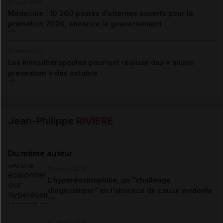
06 août 2026
Médecine : 10 260 postes d'internes ouverts pour la
promotion 2026, annonce le gouvernement
03 août 2026
Les kinésithérapeutes pourront réaliser des « bilans
prévention » dès octobre
Jean-Philippe
RIVIERE
Du même auteur
10 janvier 2019
L’hyperéosinophilie, un "challenge
diagnostique" en l’absence de cause évidente
10 janvier 2019