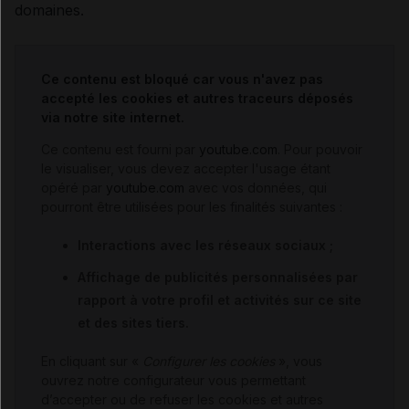
domaines.
Ce contenu est bloqué car vous n'avez pas
accepté les cookies et autres traceurs déposés
via notre site internet.
Ce contenu est fourni par
youtube.com
. Pour pouvoir
le visualiser, vous devez accepter l'usage étant
opéré par
youtube.com
avec vos données, qui
pourront être utilisées pour les finalités suivantes :
Interactions avec les réseaux sociaux ;
Affichage de publicités personnalisées par
rapport à votre profil et activités sur ce site
et des sites tiers.
En cliquant sur «
Configurer les cookies
», vous
ouvrez notre configurateur vous permettant
d’accepter ou de refuser les cookies et autres