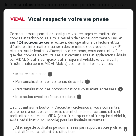
le ressentais dans mon exercice professionnel, qu'à
l'époque, à la fin des années 90 et au début des
Vidal respecte votre vie privée
années 2000, 50 % des dossiers judiciaires auraient
pu être évités s'il y avait eu cette simple discussion
a
Ce module vous permet de configurer vos réglages en matière de
posteriori
, parce qu'un événement indésirable, en tout
cookies et technologies similaires afin de décider comment VIDAL et
cas ressenti comme tel par le patient, s'était produit.
ses 124 sociétés tierces
effectuent des opérations de lecture et/ou
d’écriture d’informations au sein des terminaux que vous utilisez. En
Je ne parle pas de faute, mais d'évènement
cliquant sur le bouton « J’accepte » ci-dessous, vous consentez à ce
que des cookies soient utilisés sur certains sites et applications édités
indésirable. Je me souviens par exemple d'une
par VIDAL (vidal.fr, campus.vidal.fr, hoptimal.vidal.fr, evidal.vidal.fr,
fr.m3manabu.com et VIDAL Mobile) pour les finalités suivantes :
patiente qui se plaignait en permanence de douleurs,
on lui disait que c'était dans sa tête, que ce n'était pas
Mesure d’audience
i
grave… et au bout de 10 ans, on a fini par retrouver
Personnalisation des contenus de ce site
i
une compresse oubliée dans son estomac. Alors
Personnalisation des communications vous étant adressées
i
évidemment elle a fait un procès, mais si on avait pris
Interaction avec les réseaux sociaux
i
en compte plus tôt ses douleurs et ses souffrances,
En cliquant sur le bouton « J’accepte » ci-dessous, vous consentez
peut-être qu'il n'y aurait pas eu de procès et elle
également à ce que des cookies soient utilisés sur certains sites et
applications édités par VIDAL(vidal.fr, campus.vidal.fr, hoptimal.vidal.fr,
n'aurait
certainement
pas souffert pendant 10 ans, ce
evidal.vidal.fr et VIDAL Mobile) pour les finalités suivantes :
qui est énorme...
Affichage de publicités personnalisées par rapport à votre profil et
i
activités sur ce site et des sites tiers