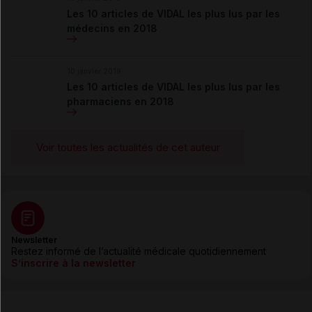
Les 10 articles de VIDAL les plus lus par les
médecins en 2018
10 janvier 2019
Les 10 articles de VIDAL les plus lus par les
pharmaciens en 2018
Voir toutes les actualités de cet auteur
Newsletter
Restez informé de l’actualité médicale quotidiennement
S’inscrire à la newsletter