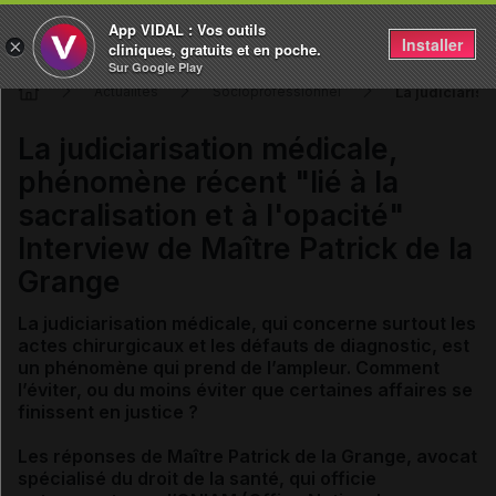
App VIDAL : Vos outils
Installer
×
cliniques, gratuits et en poche.
Sur Google Play
La judiciarisa
Actualités
Socioprofessionnel
La judiciarisation médicale,
phénomène récent "lié à la
sacralisation et à l'opacité"
Interview de Maître Patrick de la
Grange
La judiciarisation médicale, qui concerne surtout les
actes chirurgicaux et les défauts de diagnostic, est
un phénomène qui prend de l’ampleur. Comment
l’éviter, ou du moins éviter que certaines affaires se
finissent en justice ?
Les réponses de Maître Patrick de la Grange, avocat
spécialisé du droit de la santé, qui officie