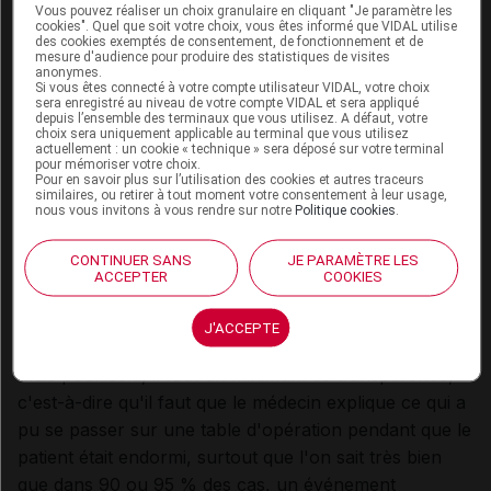
Vous pouvez réaliser un choix granulaire en cliquant "Je paramètre les
VIDAL :
Le dialogue et les explications sont-ils
cookies". Quel que soit votre choix, vous êtes informé que VIDAL utilise
des cookies exemptés de consentement, de fonctionnement et de
meilleurs aujourd'hui ?
mesure d'audience pour produire des statistiques de visites
Patrick de la Grange :
Aujourd'hui, les relations sont
anonymes.
Si vous êtes connecté à votre compte utilisateur VIDAL, votre choix
de plus en plus normalisées car justement, les
sera enregistré au niveau de votre compte VIDAL et sera appliqué
depuis l’ensemble des terminaux que vous utilisez. A défaut, votre
médecins ont appris à parler, et peut-être que les
choix sera uniquement applicable au terminal que vous utilisez
actuellement : un cookie « technique » sera déposé sur votre terminal
patients ont aussi appris à écouter : il faut les deux.
pour mémoriser votre choix.
Pour en savoir plus sur l’utilisation des cookies et autres traceurs
En 2014, il n'est plus admissible qu'un médecin puisse
similaires, ou retirer à tout moment votre consentement à leur usage,
essayer de se réfugier derrière le secret médical pour
nous vous invitons à vous rendre sur notre
Politique cookies
.
refuser une explication à un patient, surtout si elle est
CONTINUER SANS
JE PARAMÈTRE LES
liée à un événement indésirable qui s'est produit. Par
ACCEPTER
COOKIES
ailleurs, dans la tête des patients, il ne devrait pas y
avoir assimilation entre événement indésirable et faute.
J'ACCEPTE
Mais pour cela, il faut un minimum de transparence,
c'est-à-dire qu'il faut que le médecin explique ce qui a
pu se passer sur une table d'opération pendant que le
patient était endormi, surtout que l'on sait très bien
que dans 90 ou 95 % des cas, un événement