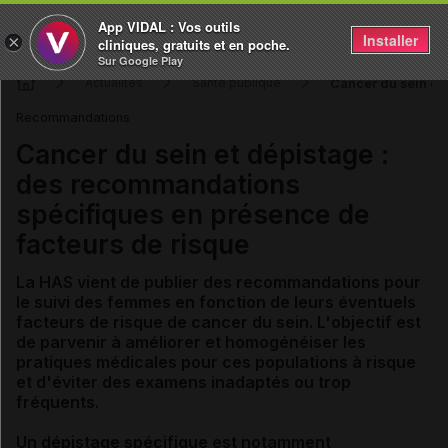
App VIDAL : Vos outils
Installer
×
cliniques, gratuits et en poche.
Sur Google Play
Cancer du sein et
Actualités
Santé publique
Recommandations
Cancer du sein et dépistage :
des recommandations
spécifiques en présence de
facteurs de risque
La HAS vient de publier des recommandations pour
le suivi des femmes en fonction de leurs éventuels
facteurs de risque de cancer du sein. L'objectif est
de parvenir à améliorer et homogénéiser les
pratiques médicales pour ces populations à risque
et d'éviter des examens inadaptés ou trop
fréquents.
Un dépistage spécifique est notamment