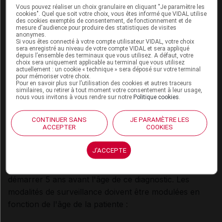
Vous pouvez réaliser un choix granulaire en cliquant "Je paramètre les
imagerie mammaire (examen par IRM et
cookies". Quel que soit votre choix, vous êtes informé que VIDAL utilise
mammographie +/- échographie en cas de seins
des cookies exemptés de consentement, de fonctionnement et de
mesure d'audience pour produire des statistiques de visites
denses sur une période s'étalant sur 2 mois
anonymes.
Si vous êtes connecté à votre compte utilisateur VIDAL, votre choix
maximum). L'examen IRM doit être réalisé en
sera enregistré au niveau de votre compte VIDAL et sera appliqué
depuis l’ensemble des terminaux que vous utilisez. A défaut, votre
premier pour permettre d'orienter les autres
choix sera uniquement applicable au terminal que vous utilisez
examens en cas d'anomalie détectée. Les
actuellement : un cookie « technique » sera déposé sur votre terminal
pour mémoriser votre choix.
situations justifiant d'un suivi radiologique plus
Pour en savoir plus sur l’utilisation des cookies et autres traceurs
similaires, ou retirer à tout moment votre consentement à leur usage,
précoce sont discutées au cas par cas.
nous vous invitons à vous rendre sur notre
Politique cookies
.
- le risque est jugé élevé
:
une surveillance
CONTINUER SANS
JE PARAMÈTRE LES
ACCEPTER
COOKIES
radiologique doit être démarrée à un âge fixé en
fonction de celui auquel sa parente qui a développé
J'ACCEPTE
un cancer du sein (parente au premier degré ou nièce
par un frère) a été diagnostiquée. La surveillance doit
démarrer 5 ans avant l'âge de ce diagnostic. Les
modalités de surveillance doivent être modulées en
fonction de l'âge de la patiente :