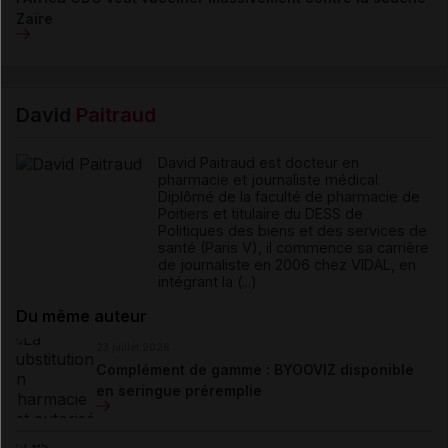
Zaïre
David
Paitraud
David Paitraud est docteur en
pharmacie et journaliste médical.
Diplômé de la faculté de pharmacie de
Poitiers et titulaire du DESS de
Politiques des biens et des services de
santé (Paris V), il commence sa carrière
de journaliste en 2006 chez VIDAL, en
intégrant la (...)
Du même auteur
23 juillet 2026
Complément de gamme : BYOOVIZ disponible
en seringue préremplie