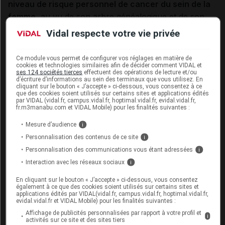
niveau de risque personnel de cancer du sein de la
femme
, au vu de son arbre généalogique et de son
âge.
Vidal respecte votre vie privée
Deux situations peuvent se présenter :
Ce module vous permet de configurer vos réglages en matière de
cookies et technologies similaires afin de décider comment VIDAL et
- le risque est jugé très élevé
: il est recommandé de
ses 124 sociétés tierces
effectuent des opérations de lecture et/ou
proposer aux femmes atteintes de cancer du sein (ou
d’écriture d’informations au sein des terminaux que vous utilisez. En
cliquant sur le bouton « J’accepte » ci-dessous, vous consentez à ce
de l'ovaire), à leurs apparentées au premier degré et à
que des cookies soient utilisés sur certains sites et applications édités
par VIDAL (vidal.fr, campus.vidal.fr, hoptimal.vidal.fr, evidal.vidal.fr,
leurs nièces par un frère, une surveillance mammaire
fr.m3manabu.com et VIDAL Mobile) pour les finalités suivantes :
identique à celle réalisée chez les femmes ayant une
Mesure d’audience
i
mutation des gènes BRCA 1 ou 2. La recommandation
Personnalisation des contenus de ce site
i
de l'INCa pour cette prise en charge est en cours de
Personnalisation des communications vous étant adressées
i
modification. Jusqu'à ce qu'elle soit actualisée, les
Interaction avec les réseaux sociaux
i
modalités de suivi prévoient :
En cliquant sur le bouton « J’accepte » ci-dessous, vous consentez
également à ce que des cookies soient utilisés sur certains sites et
à partir de l'âge de 20 ans, une surveillance
applications édités par VIDAL(vidal.fr, campus.vidal.fr, hoptimal.vidal.fr,
evidal.vidal.fr et VIDAL Mobile) pour les finalités suivantes :
clinique tous les 6 mois
Affichage de publicités personnalisées par rapport à votre profil et
i
à partir de l'âge de 30 ans, un suivi annuel par
activités sur ce site et des sites tiers