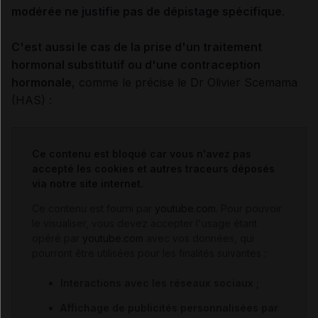
modérée ne justifie pas de dépistage spécifique
.
C'est aussi le cas de la prise d'un traitement
hormonal substitutif ou d'une contraception
hormonale
, comme le précise le Dr Olivier Scemama
(HAS) :
Ce contenu est bloqué car vous n'avez pas
accepté les cookies et autres traceurs déposés
via notre site internet.
Ce contenu est fourni par
youtube.com
. Pour pouvoir
le visualiser, vous devez accepter l'usage étant
opéré par
youtube.com
avec vos données, qui
pourront être utilisées pour les finalités suivantes :
Interactions avec les réseaux sociaux ;
Affichage de publicités personnalisées par