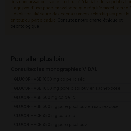
des connaissances sur le sujet traité à la date de sa publication
s'agit pas d'une page encyclopédique régulièrement remise à 
L'évolution ultérieure des connaissances scientifiques peut le
en tout ou partie caduc.
Consultez notre charte éthique et
déontologique
Pour aller plus loin
Consultez les monographies VIDAL
GLUCOPHAGE 1000 mg cp pellic séc
GLUCOPHAGE 1000 mg pdre p sol buv en sachet-dose
GLUCOPHAGE 500 mg cp pellic
GLUCOPHAGE 500 mg pdre p sol buv en sachet-dose
GLUCOPHAGE 850 mg cp pellic
GLUCOPHAGE 850 mg pdre p sol buv