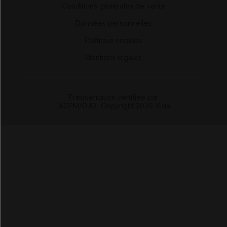
Conditions générales de vente
-
Données personnelles
-
Politique cookies
-
Mentions légales
Fréquentation certifiée par
l'ACPM/OJD
|
Copyright 2026 Vidal