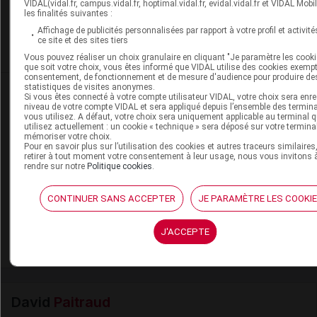
VIDAL(vidal.fr, campus.vidal.fr, hoptimal.vidal.fr, evidal.vidal.fr et VIDAL Mobi
Pour recevoir gratuitement toute l’actualité par m
les finalités suivantes :
Affichage de publicités personnalisées par rapport à votre profil et activité
ce site et des sites tiers
Je m'abonne !
Vous pouvez réaliser un choix granulaire en cliquant "Je paramètre les cooki
que soit votre choix, vous êtes informé que VIDAL utilise des cookies exemp
consentement, de fonctionnement et de mesure d'audience pour produire de
statistiques de visites anonymes.
Dans la même
rubrique
Si vous êtes connecté à votre compte utilisateur VIDAL, votre choix sera enre
niveau de votre compte VIDAL et sera appliqué depuis l’ensemble des termin
vous utilisez. A défaut, votre choix sera uniquement applicable au terminal 
06 août 2026
utilisez actuellement : un cookie « technique » sera déposé sur votre termina
mémoriser votre choix.
Disponibilités des médicaments en ville et à
Pour en savoir plus sur l’utilisation des cookies et autres traceurs similaires
l'hôpital (semaines 31 et 32)
retirer à tout moment votre consentement à leur usage, nous vous invitons 
rendre sur notre
Politique cookies
.
CONTINUER SANS ACCEPTER
JE PARAMÈTRE LES COOKI
06 août 2026
Hôpital : état de disponibilité de spécialités
hospitalières (semaines 31 et 32)
J'ACCEPTE
David
Paitraud