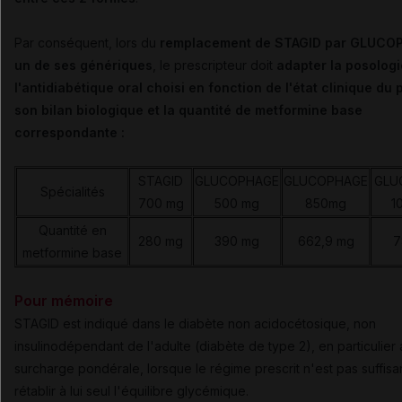
Par conséquent, lors du
remplacement de STAGID par GLUCO
un de ses génériques
, le prescripteur doit
adapter la posologi
l'antidiabétique oral choisi en fonction de l'état clinique du p
son bilan biologique et la quantité de metformine base
correspondante :
STAGID
GLUCOPHAGE
GLUCOPHAGE
GLU
Spécialités
700 mg
500 mg
850mg
1
Quantité en
280 mg
390 mg
662,9 mg
7
metformine base
Pour mémoire
STAGID est indiqué dans le diabète non acidocétosique, non
insulinodépendant de l'adulte (diabète de type 2), en particulier
surcharge pondérale, lorsque le régime prescrit n'est pas suffisa
rétablir à lui seul l'équilibre glycémique.