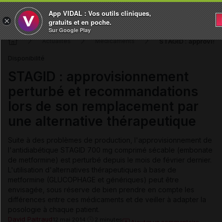
App VIDAL : Vos outils cliniques,
×
gratuits et en poche.
Sur Google Play
STAGID : approvisi
Actualités
Médicaments
Disponibilité
STAGID : approvisionnement
perturbé et recommandations
lors de son remplacement par
une alternative thérapeutique
Suite à des problèmes de production, l'approvisionnement de
l'antidiabétique STAGID 700 mg comprimé sécable (embonate
de metformine) est perturbé depuis le mois de février dernier.
L'utilisation d'alternatives thérapeutiques à base de
metformine (GLUCOPHAGE et génériques) peut être
envisagée, sous réserve de bien prendre en compte les
différences entre ces médicaments et de veiller à adapter la
posologie à chaque patient.
David Paitraud
12 mai 2014
2 minutes
Ajouter un commentaire