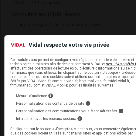
STAGID 700 mg cp séc
Consultez les VIDAL Recos
Diabète de type 2 : prise en charge initiale
Vidal respecte votre vie privée
Sources
Ce module vous permet de configurer vos réglages en matière de cookies et
technologies similaires afin de décider comment VIDAL et
ses 124 sociétés 
ANSM (Agence nationale de sécurité du médicament et des
effectuent des opérations de lecture et/ou d’écriture d’informations au sein 
terminaux que vous utilisez. En cliquant sur le bouton « J’accepte » ci-dess
produits de santé)
consentez à ce que des cookies soient utilisés sur certains sites et applicat
édités par VIDAL (vidal.fr, campus.vidal.fr, hoptimal.vidal.fr, evidal.vidal.fr,
fr.m3manabu.com et VIDAL Mobile) pour les finalités suivantes :
Mesure d’audience
i
Les commentaires sont momentanément
Personnalisation des contenus de ce site
i
désactivés
Personnalisation des communications vous étant adressées
i
La publication de commentaires est
Interaction avec les réseaux sociaux
i
momentanément indisponible.
En cliquant sur le bouton « J’accepte » ci-dessous, vous consentez égaleme
que des cookies soient utilisés sur certains sites et applications édités par