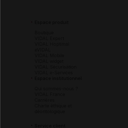
Espace produit
Boutique
VIDAL Expert
VIDAL Hoptimal
eVIDAL
VIDAL Mobile
VIDAL widget
VIDAL Sécurisation
VIDAL e-Services
Espace institutionnel
Qui sommes-nous ?
VIDAL France
Carrières
Charte éthique et
déontologique
Service client