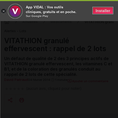
App VIDAL : Vos outils
Installer
×
cliniques, gratuits et en poche.
Sur Google Play
VITATHION granulé e
Actualités
Médicaments
Alertes - Lots
VITATHION granulé
effervescent : rappel de 2 lots
Un défaut de qualité de 2 des 3 principes actifs
de
VITATHION granulé effervescent, les vitamines C et
B1,
et de la coloration des granulés
conduit au
rappel de 2 lots de cette spécialité.
David Paitraud
04 février 2014
1 minute
Ajouter un commentaire
(aucun avis, cliquez pour noter)
Copier l'url