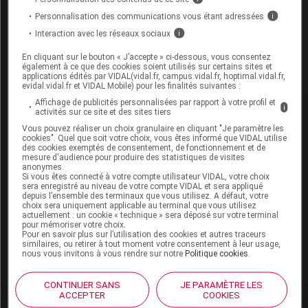
Personnalisation des communications vous étant adressées
i
Interaction avec les réseaux sociaux
i
Pour recevoir gratuitement toute l’actualité par mail
En cliquant sur le bouton « J’accepte » ci-dessous, vous consentez
également à ce que des cookies soient utilisés sur certains sites et
Je m'abonne !
applications édités par VIDAL(vidal.fr, campus.vidal.fr, hoptimal.vidal.fr,
evidal.vidal.fr et VIDAL Mobile) pour les finalités suivantes :
Affichage de publicités personnalisées par rapport à votre profil et
i
Dans la même
rubrique
activités sur ce site et des sites tiers
Vous pouvez réaliser un choix granulaire en cliquant "Je paramètre les
cookies". Quel que soit votre choix, vous êtes informé que VIDAL utilise
06 août 2026
des cookies exemptés de consentement, de fonctionnement et de
mesure d'audience pour produire des statistiques de visites
Disponibilités des médicaments en ville et à
anonymes.
l'hôpital (semaines 31 et 32)
Si vous êtes connecté à votre compte utilisateur VIDAL, votre choix
sera enregistré au niveau de votre compte VIDAL et sera appliqué
depuis l’ensemble des terminaux que vous utilisez. A défaut, votre
choix sera uniquement applicable au terminal que vous utilisez
actuellement : un cookie « technique » sera déposé sur votre terminal
06 août 2026
pour mémoriser votre choix.
Hôpital : état de disponibilité de spécialités
Pour en savoir plus sur l’utilisation des cookies et autres traceurs
similaires, ou retirer à tout moment votre consentement à leur usage,
hospitalières (semaines 31 et 32)
nous vous invitons à vous rendre sur notre
Politique cookies
.
CONTINUER SANS
JE PARAMÈTRE LES
ACCEPTER
COOKIES