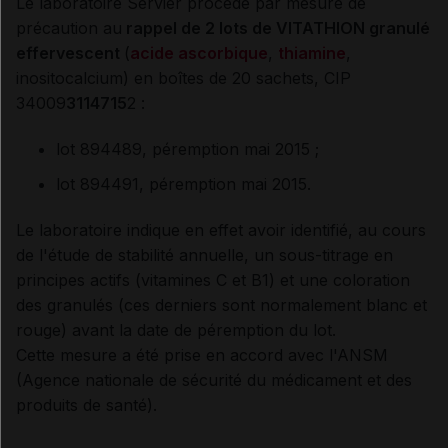
Le laboratoire Servier procède par mesure de
précaution au
rappel de 2 lots de VITATHION granulé
effervescent
(
acide ascorbique
,
thiamine
,
inositocalcium) en boîtes de 20 sachets, CIP
34009
3114715
2 :
lot 894489, péremption mai 2015 ;
lot 894491, péremption mai 2015.
Le laboratoire indique en effet avoir identifié, au cours
de l'étude de stabilité annuelle, un sous-titrage en
principes actifs (vitamines C et B1) et une coloration
des granulés (ces derniers sont normalement blanc et
rouge) avant la date de péremption du lot.
Cette mesure a été prise en accord avec l'ANSM
(Agence nationale de sécurité du médicament et des
produits de santé).