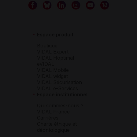
Espace produit
Boutique
VIDAL Expert
VIDAL Hoptimal
eVIDAL
VIDAL Mobile
VIDAL widget
VIDAL Sécurisation
VIDAL e-Services
Espace institutionnel
Qui sommes-nous ?
VIDAL France
Carrières
Charte éthique et
déontologique