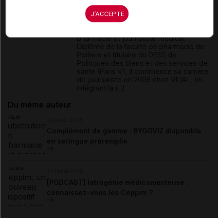
David
Paitraud
J'ACCEPTE
David Paitraud est docteur en
pharmacie et journaliste médical.
Diplômé de la faculté de pharmacie de
Poitiers et titulaire du DESS de
Politiques des biens et des services de
santé (Paris V), il commence sa carrière
de journaliste en 2006 chez VIDAL, en
intégrant la (...)
Du même auteur
23 juillet 2026
Complément de gamme : BYOOVIZ disponible
en seringue préremplie
22 juillet 2026
[PODCAST] Iatrogénie médicamenteuse :
connaissez-vous les Ceppim ?