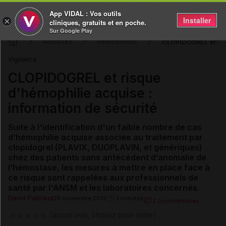
App VIDAL : Vos outils
Installer
×
cliniques, gratuits et en poche.
Sur Google Play
CLOPIDOGREL et risq
Actualités
Médicaments
Vigilance
CLOPIDOGREL et risque
d'hémophilie acquise :
information de sécurité
Suite à l'identification d'un faible nombre de cas
d’hémophilie acquise associée au traitement par
clopidogrel (PLAVIX, DUOPLAVIN, et génériques)
chez des patients sans antécédent d’anomalie de
l’hémostase,
les mesures à mettre en place
face à
ce risque
sont rappelées aux professionnels de
santé par l'ANSM et les laboratoires concernés.
David Paitraud
28 novembre 2013
3 minutes
2 commentaires
(aucun avis, cliquez pour noter)