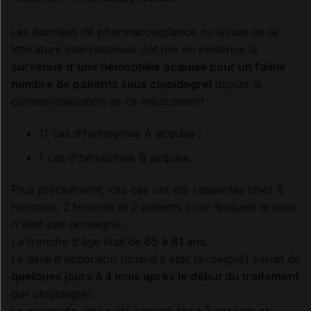
Les données de pharmacovigilance ou issues de la
littérature internationale ont mis en évidence la
survenue d'une hémophilie acquise pour un faible
nombre de patients sous clopidogrel
depuis la
commercialisation de ce médicament :
11 cas d'hémophilie A acquise ;
1 cas d'hémophilie B acquise.
Plus précisément, ces cas ont été rapportés chez 8
hommes, 2 femmes et 2 patients pour lesquels le sexe
n'était pas renseigné.
La tranche d'âge était de
65 à 81 ans
.
Le délai d'apparition (quand il était renseigné) variait de
quelques jours à 4 mois après le début du traitement
par clopidogrel.
Le pronostic vital a été engagé chez 2 patients et