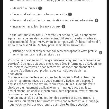
Sources et ressources complémentaires
Communiqué : Clopidogrel et risque d'hémophilie
Mesure d’audience
i
acquise
(ANSM, 27 novembre 2013)
Personnalisation des contenus de ce site
i
Lettre aux professionnels de santé
(ANSM, 27
Personnalisation des communications vous étant adressées
i
novembre 2013)
Interaction avec les réseaux sociaux
i
En cliquant sur le bouton « J’accepte » ci-dessous, vous consentez
Cet article d'actualité rédigé par un auteur scientifique
également à ce que des cookies soient utilisés sur certains sites et
reflète l'état des connaissances sur le sujet traité à la
applications édités par VIDAL(vidal.fr, campus.vidal.fr, hoptimal.vidal.fr,
evidal.vidal.fr et VIDAL Mobile) pour les finalités suivantes :
date de sa publication. Il ne s'agit pas d'une page
Affichage de publicités personnalisées par rapport à votre profil et
encyclopédique régulièrement remise à jour. L'évolution
i
activités sur ce site et des sites tiers
ultérieure des connaissances scientifiques peut le
Vous pouvez réaliser un choix granulaire en cliquant "Je paramètre les
rendre en tout ou partie caduc.
Consultez notre charte
cookies". Quel que soit votre choix, vous êtes informé que VIDAL utilise
éthique et déontologique
des cookies exemptés de consentement, de fonctionnement et de
mesure d'audience pour produire des statistiques de visites
anonymes.
Si vous êtes connecté à votre compte utilisateur VIDAL, votre choix
sera enregistré au niveau de votre compte VIDAL et sera appliqué
depuis l’ensemble des terminaux que vous utilisez. A défaut, votre
choix sera uniquement applicable au terminal que vous utilisez
actuellement : un cookie « technique » sera déposé sur votre terminal
Pour aller plus loin
pour mémoriser votre choix.
Pour en savoir plus sur l’utilisation des cookies et autres traceurs
similaires, ou retirer à tout moment votre consentement à leur usage,
Consultez les monographies VIDAL
nous vous invitons à vous rendre sur notre
Politique cookies
.