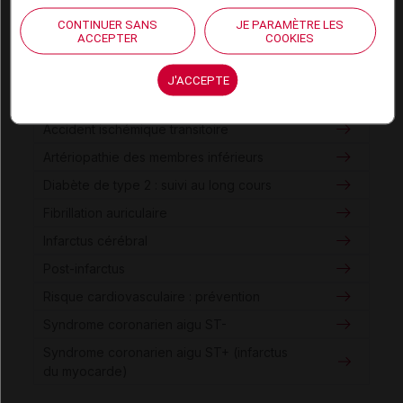
DUOPLAVIN 75 mg/75 mg cp pellic
CONTINUER SANS
JE PARAMÈTRE LES
PLAVIX 300 mg cp pellic
ACCEPTER
COOKIES
PLAVIX 75 mg cp pellic
J'ACCEPTE
Consultez les VIDAL Recos
Accident ischémique transitoire
Artériopathie des membres inférieurs
Diabète de type 2 : suivi au long cours
Fibrillation auriculaire
Infarctus cérébral
Post-infarctus
Risque cardiovasculaire : prévention
Syndrome coronarien aigu ST-
Syndrome coronarien aigu ST+ (infarctus
du myocarde)