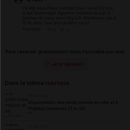
j'ai été sous Plavix pendant plus 1 an et 1/2 plus
ai fait hémorragie digestive mélaena et subi 4
poches de sang avec Hbg à 9. Maintenant suis à
10 et demi. Que dois-je faire merci?
Partager
+0
-1
Pour recevoir gratuitement toute l’actualité par mail
Je m'abonne !
Dans la même
rubrique
06 août 2026
Disponibilités des médicaments en ville et à
l'hôpital (semaines 31 et 32)
06 août 2026