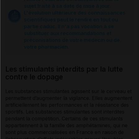
Dans tous les sports
sujet traité à sa date de mise à jour.
L'évolution ultérieure des connaissances
scientifiques peut le rendre en tout ou
Dans certains sports
partie caduc. Il n'a pas vocation à se
substituer aux recommandations et
préconisations de votre médecin ou de
Sources et références
votre pharmacien.
Les stimulants interdits par la lutte
contre le dopage
Les substances stimulantes agissent sur le cerveau et
permettent d’augmenter la
vigilance
. Elles augmentent
artificiellement les performances et la
résistance
des
sportifs. Les substances stimulantes sont interdites
pendant la compétition. Certains de ces stimulants
appartiennent à la famille des
amphétamines
, qui ne
sont plus commercialisées en France en raison de
l’observation d’
effets indésirables
graves (troubles