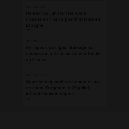
06 août 2026
Hantavirus : un touriste ayant
transité en France positif et isolé en
Espagne
06 août 2026
Un rapport de l'Igas interroge les
causes de la forte mortalité infantile
en France
06 août 2026
Quatrième épisode de canicule : pic
de soins d'urgence le 29 juillet,
infléchissement depuis