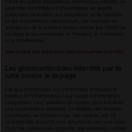
Parmi les autres modulateurs hormonaux interdits, on
peut citer les inhibiteurs d’aromatase, les agents
prévenant l’activation des
récepteurs
IIb de l’activine,
et des modulateurs métaboliques, par exemple les
activateurs de la protéine kinase activée par l’AMP, les
insulines
et les mimétiques de l’
insuline
, le meldonium
et la trimétazidine.
Voir la liste des bloqueurs des estrogènes interdits
.
Les glucocorticoïdes interdits par la
lutte contre le dopage
Les glucocorticoïdes (ou
corticoïdes
) diminuent la
douleur et l’
inflammation
. Leur usage est interdit en
compétition. Leur utilisation prolongée peut entraîner
une
hypertension artérielle
, un
diabète
, des troubles
psychiques, de l’
ostéoporose
, des
ulcères
, etc. Ils
sont interdits lorsqu’ils sont administrés par
voie
orale
(buccale, sublinguale, gingivale, par exemple), rectale