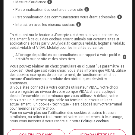
concentration supérieure à 1000 ng/mL ou de
Mesure d’audience
i
formotérol à une concentration supérieure à 40
Personnalisation des contenus de ce site
i
ng/mL n’est pas cohérente avec une utilisation comme
Personnalisation des communications vous étant adressées
i
traitement médical de l’
asthme
. Elle est donc
Interaction avec les réseaux sociaux
i
considérée comme un résultat d’analyse anormal
(RAA, dopage), à moins que le sportif ne prouve par
En cliquant sur le bouton « J’accepte » ci-dessous, vous consentez
également à ce que des cookies soient utilisés sur certains sites et
une étude de pharmacocinétique contrôlée que ce
applications édités par VIDAL(vidal.fr, campus.vidal.fr, hoptimal.vidal.fr,
résultat anormal est bien la conséquence d’une dose
evidal.vidal.fr et VIDAL Mobile) pour les finalités suivantes :
thérapeutique (par
inhalation
) jusqu’à la dose
Affichage de publicités personnalisées par rapport à votre profil et
i
activités sur ce site et des sites tiers
maximale indiquée ci-dessus.
Vous pouvez réaliser un choix granulaire en cliquant "Je paramètre les
cookies". Quel que soit votre choix, vous êtes informé que VIDAL utilise
Certains médicaments destinés au
contrôle de
des cookies exemptés de consentement, de fonctionnement et de
l’asthme
contiennent également des glucocorticoïdes
mesure d'audience pour produire des statistiques de visites
anonymes.
(voir ci-dessous) dont l’usage en
inhalation
est
Si vous êtes connecté à votre compte utilisateur VIDAL, votre choix
sera enregistré au niveau de votre compte VIDAL et sera appliqué
autorisé dans les mêmes conditions que les
bêta-2
depuis l’ensemble des terminaux que vous utilisez. A défaut, votre
agonistes
.
choix sera uniquement applicable au terminal que vous utilisez
actuellement : un cookie « technique » sera déposé sur votre terminal
pour mémoriser votre choix.
Voir la liste des bronchodilatateurs (bêta-2
Pour en savoir plus sur l’utilisation des cookies et autres traceurs
agonistes) interdits
.
similaires, ou retirer à tout moment votre consentement à leur usage,
nous vous invitons à vous rendre sur notre
Politique cookies
.
Les modulateurs hormonaux interdits
CONTINUER SANS
JE PARAMÈTRE LES