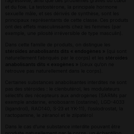
l’agressivité, ainsi que des problèmes graves du cœur
et du foie. La
testostérone
, la principale
hormone
sexuelle mâle, et ses dérivés de synthèse, sont les
principaux représentants de cette classe. Ces produits
ont des effets masculinisants chez les femmes (par
exemple, une pilosité irréversible de type masculin).
Dans cette famille de produits, on distingue les
stéroïdes
anabolisants
dits « endogènes »
(qui sont
naturellement fabriqués par le corps) et les
stéroïdes
anabolisants
dits « exogènes »
(ceux qu’on ne
retrouve pas naturellement dans le corps).
Certaines substances anabolisantes interdites ne sont
pas des stéroïdes : le clenbutérol, les modulateurs
sélectifs des
récepteurs
aux androgènes (SARMs par
exemple andarine, enobosarm (ostarine), LGD-4033
(ligandrol), RAD140, S-23 et YK-11), l’osilodrostat, la
ractopamine, le zéranol et le zilpatérol
Dans le cas d’une substance interdite pouvant être
produite naturellement par le corps, un échantillon