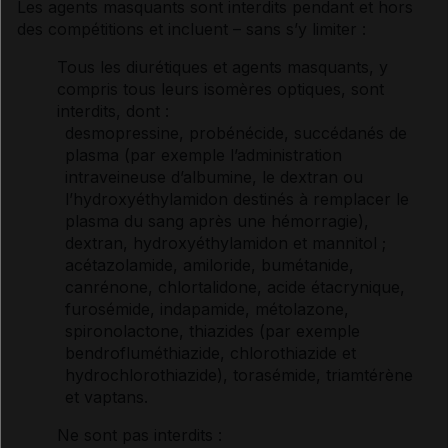
Les agents masquants sont interdits pendant et hors
des compétitions et incluent – sans s’y limiter :
Tous les
diurétiques
et agents masquants, y
compris tous leurs isomères optiques, sont
interdits, dont :
desmopressine, probénécide, succédanés de
plasma
(par exemple l’administration
intraveineuse
d’
albumine
, le dextran ou
l’hydroxyéthylamidon destinés à remplacer le
plasma
du sang après une
hémorragie
),
dextran, hydroxyéthylamidon et
mannitol
;
acétazolamide, amiloride, bumétanide,
canrénone, chlortalidone, acide étacrynique,
furosémide, indapamide, métolazone,
spironolactone, thiazides (par exemple
bendrofluméthiazide, chlorothiazide et
hydrochlorothiazide), torasémide, triamtérène
et vaptans.
Ne sont pas interdits :