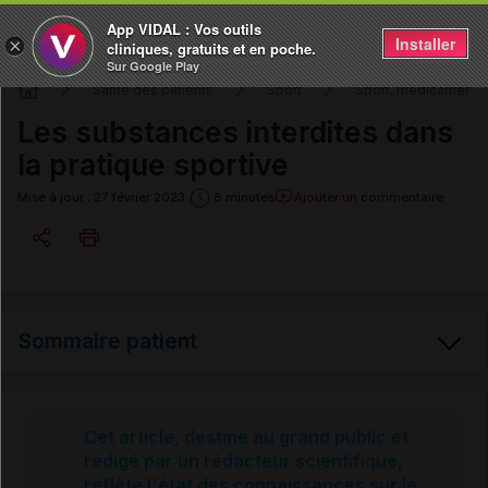
App VIDAL : Vos outils
Installer
×
cliniques, gratuits et en poche.
Sur Google Play
Santé des patients
Sport
Sport, médicaments
Les substances interdites dans
la pratique sportive
Ajouter un commentaire
Mise à jour : 27 février 2023
8 minutes
Copier l'url
Sommaire patient
Email
Substances et procédés interdits
Cet article, destiné au grand public et
rédigé par un rédacteur scientifique,
reflète l'état des connaissances sur le