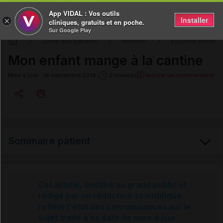
App VIDAL : Vos outils
Installer
×
cliniques, gratuits et en poche.
Sur Google Play
Santé des patients
Nutrition
Equilibre alimenta
Mon enfant mange à la cantine
Ajouter un commentaire
Mise à jour : 16 septembre 2019
2 minutes
Copier l'url
Sommaire patient
Email
Les mauvaises raisons des enfants pour mal manger
Cet article, destiné au grand public et
rédigé par un rédacteur scientifique,
reflète l'état des connaissances sur le
Mon enfant manque d'appétit
sujet traité à sa date de mise à jour.