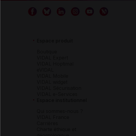
Espace produit
Boutique
VIDAL Expert
VIDAL Hoptimal
eVIDAL
VIDAL Mobile
VIDAL widget
VIDAL Sécurisation
VIDAL e-Services
Espace institutionnel
Qui sommes-nous ?
VIDAL France
Carrières
Charte éthique et
déontologique