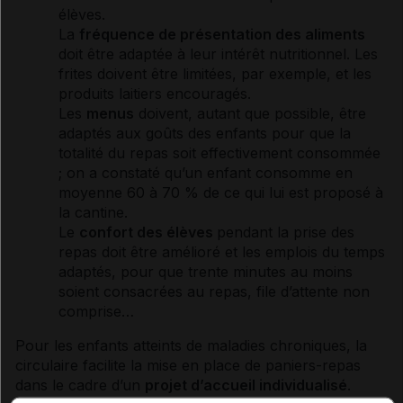
élèves.
La
fréquence de présentation des aliments
doit être adaptée à leur intérêt nutritionnel. Les
frites doivent être limitées, par exemple, et les
produits laitiers encouragés.
Les
menus
doivent, autant que possible, être
adaptés aux goûts des enfants pour que la
totalité du repas soit effectivement consommée
; on a constaté qu’un enfant consomme en
moyenne 60 à 70 % de ce qui lui est proposé à
la cantine.
Le
confort des élèves
pendant la prise des
repas doit être amélioré et les emplois du temps
adaptés, pour que trente minutes au moins
soient consacrées au repas, file d’attente non
comprise…
Pour les enfants atteints de maladies chroniques, la
circulaire facilite la mise en place de paniers-repas
dans le cadre d’un
projet d’accueil individualisé
.