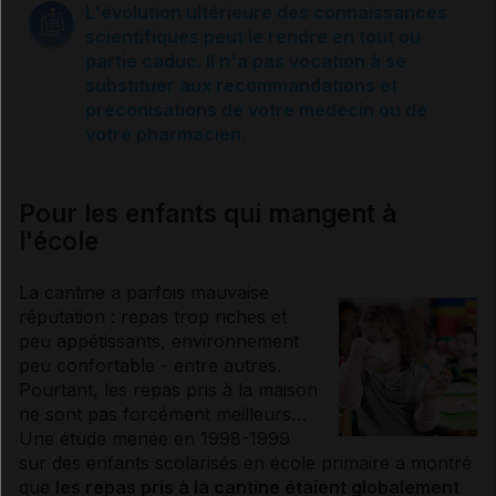
L'évolution ultérieure des connaissances
scientifiques peut le rendre en tout ou
Mon enfant ne veut pas de petit-déjeuner
partie caduc. Il n'a pas vocation à se
substituer aux recommandations et
préconisations de votre médecin ou de
Mon enfant n'aime ni le lait ni le fromage
votre pharmacien.
Mon enfant a faim à 10 heures
Pour les enfants qui mangent à
l'école
Mon enfant mange à la cantine
La cantine a parfois mauvaise
réputation : repas trop riches et
peu appétissants, environnement
Mon enfant sportif refuse de manger
peu confortable - entre autres.
Pourtant, les repas pris à la maison
ne sont pas forcément meilleurs…
Sources et références
Une étude menée en 1998-1999
sur des enfants scolarisés en école primaire a montré
que
les repas pris à la cantine étaient globalement