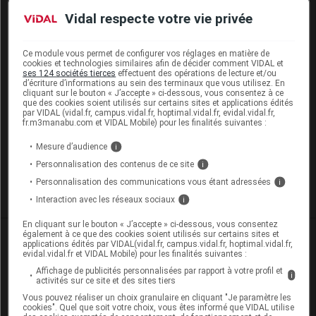
De plus en plus d’établissements respectent ces
Vidal respecte votre vie privée
recommandations et les repas servis sont satisfaisants
en termes d’apports nutritionnels, notamment
Ce module vous permet de configurer vos réglages en matière de
concernant les protéines de bonne qualité, le calcium
cookies et technologies similaires afin de décider comment VIDAL et
et le fer. Il reste toutefois des efforts à faire sur
ses 124 sociétés tierces
effectuent des opérations de lecture et/ou
d’écriture d’informations au sein des terminaux que vous utilisez. En
l’environnement et la présentation des aliments, en
cliquant sur le bouton « J’accepte » ci-dessous, vous consentez à ce
que des cookies soient utilisés sur certains sites et applications édités
particulier des fruits et des légumes, pour que ceux-ci
par VIDAL (vidal.fr, campus.vidal.fr, hoptimal.vidal.fr, evidal.vidal.fr,
soient plus appétissants.
fr.m3manabu.com et VIDAL Mobile) pour les finalités suivantes :
Mesure d’audience
i
Mon enfant a faim à
Mon enfant sportif refuse
Personnalisation des contenus de ce site
i
10 heures
de manger
Personnalisation des communications vous étant adressées
i
Interaction avec les réseaux sociaux
i
En cliquant sur le bouton « J’accepte » ci-dessous, vous consentez
également à ce que des cookies soient utilisés sur certains sites et
applications édités par VIDAL(vidal.fr, campus.vidal.fr, hoptimal.vidal.fr,
evidal.vidal.fr et VIDAL Mobile) pour les finalités suivantes :
Les commentaires sont momentanément
Affichage de publicités personnalisées par rapport à votre profil et
i
activités sur ce site et des sites tiers
désactivés
Vous pouvez réaliser un choix granulaire en cliquant "Je paramètre les
cookies". Quel que soit votre choix, vous êtes informé que VIDAL utilise
La publication de commentaires est