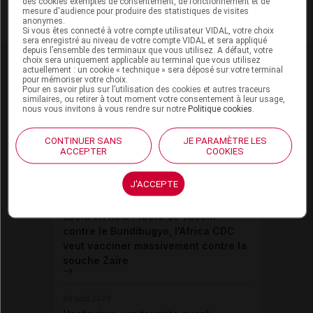
des cookies exemptés de consentement, de fonctionnement et de
mesure d'audience pour produire des statistiques de visites
momentanément indisponible.
anonymes.
Si vous êtes connecté à votre compte utilisateur VIDAL, votre choix
sera enregistré au niveau de votre compte VIDAL et sera appliqué
depuis l’ensemble des terminaux que vous utilisez. A défaut, votre
choix sera uniquement applicable au terminal que vous utilisez
actuellement : un cookie « technique » sera déposé sur votre terminal
pour mémoriser votre choix.
Dernières actualités
Pour en savoir plus sur l’utilisation des cookies et autres traceurs
similaires, ou retirer à tout moment votre consentement à leur usage,
nous vous invitons à vous rendre sur notre
Politique cookies
.
07 août 2026
Hantavirus : isolement à domicile
CONTINUER SANS
JE PARAMÈTRE LES
recommandé pour les contacts
ACCEPTER
COOKIES
proches du touriste franco-argentin
J'ACCEPTE
07 août 2026
Ebola en RDC : faute de vaccin
contre le Bundibugyo, l'Africa CDC
veut vacciner massivement contre la
souche Zaïre
06 août 2026