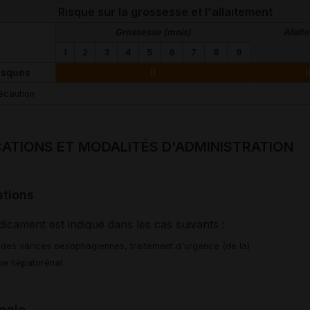
Risque sur la grossesse et l'allaitement
Grossesse (mois)
Allait
1
2
3
4
5
6
7
8
9
isques
II
I
écaution
CATIONS ET MODALITÉS D'ADMINISTRATION
ations
icament est indiqué dans les cas suivants :
 des varices oesophagiennes, traitement d'urgence (de la)
e hépatorénal
ogie