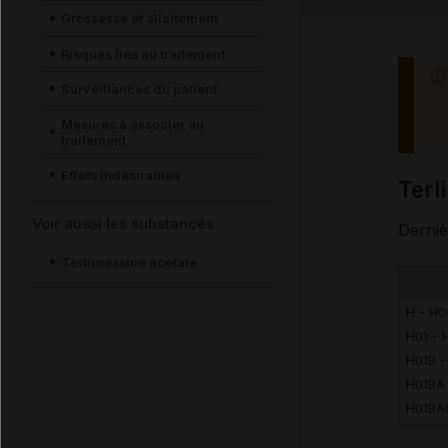
Grossesse et allaitement
Risques liés au traitement
Surveillances du patient
Mesures à associer au
traitement
Effets indésirables
Ter
Voir aussi les substances
Derniè
Terlipressine acétate
H - H
H01 -
H01B 
H01BA
H01BA