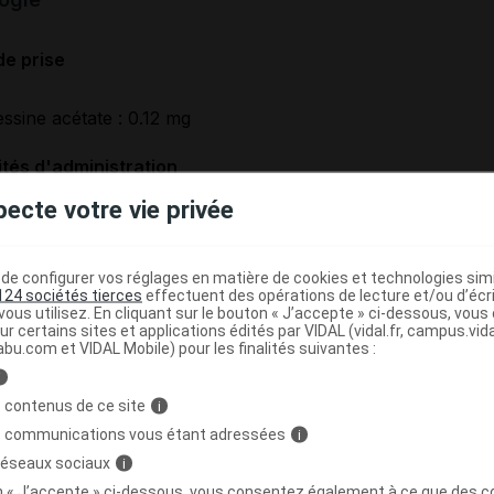
de prise
ressine acétate : 0.12 mg
tés d'administration
ntraveineuse
pecte votre vie privée
ogie
e configurer vos réglages en matière de cookies et technologies simil
124 sociétés tierces
effectuent des opérations de lecture et/ou d’écr
atient à partir de 18 an(s)
ous utilisez. En cliquant sur le bouton « J’accepte » ci-dessous, vou
ur certains sites et applications édités par VIDAL (vidal.fr, campus.vidal.
abu.com et VIDAL Mobile) pour les finalités suivantes :
i
ités d'administration du traitement
 contenus de ce site
i
inistrer par voie intraveineuse stricte
s communications vous étant adressées
i
 réseaux sociaux
i
on « J’accepte » ci-dessous, vous consentez également à ce que des co