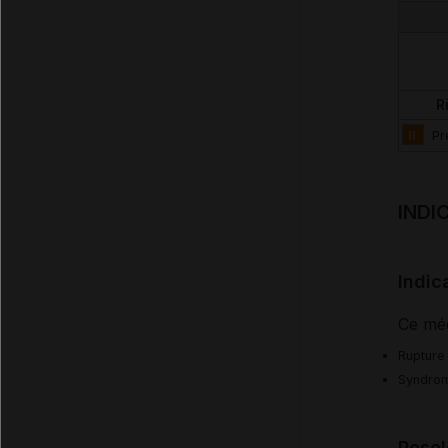
R
II
Pr
INDI
Indic
Ce méd
Rupture
Syndrom
Posol