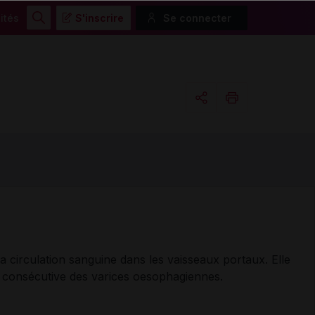
ités
S'inscrire
Se connecter
Rechercher
Copier l'url
Email
la circulation sanguine dans les vaisseaux portaux. Elle
 consécutive des varices oesophagiennes.