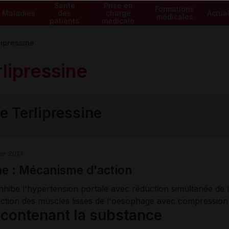
Santé
Prise en
Formations
Maladies
des
charge
Actual
médicales
patients
médicale
lipressine
rlipressine
e Terlipressine
ier 2013
ne : Mécanisme d'action
 inhibe l'hypertension portale avec réduction simultanée de 
action des muscles lisses de l'oesophage avec compression
ontenant la substance