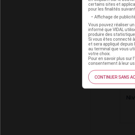
Incom
certains sites et applica
pour les finalités suivan
In
Affichage de publicité
Vous pouvez réaliser un 
informé que VIDAL util
INFO
produire des statistiqu
Si vous êtes connecté à
et sera appliqué depuis 
au terminal que vous ut
votre choix.
Contr
Pour en savoir plus sur l
consentement à leur usa
CONTINUER SANS A
X
C
Niv