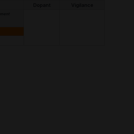
Dopant
Vigilance
ement
I