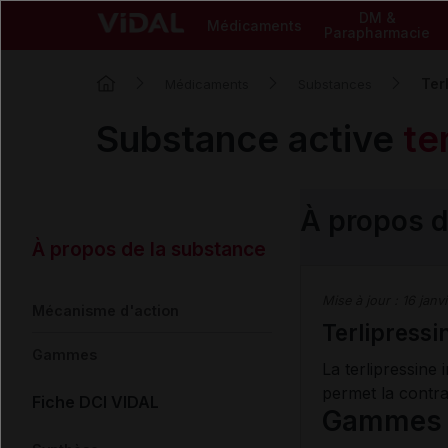
DM &
Médicaments
Parapharmacie
Ter
Médicaments
Substances
Substance active
te
À propos d
À propos de la substance
Mise à jour :
16 janv
Mécanisme d'action
Terlipressi
Gammes
La terlipressine
permet la contr
Fiche DCI VIDAL
Gammes c