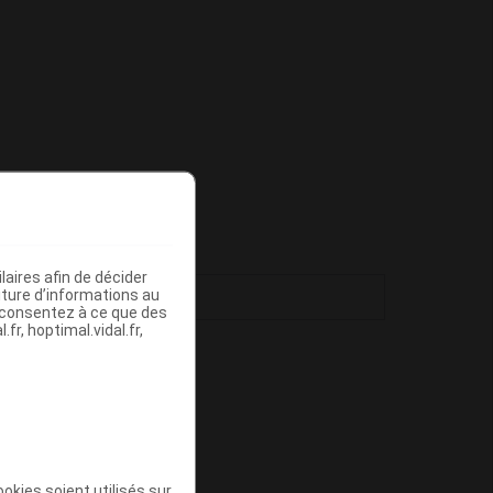
aires afin de décider
iture d’informations au
s consentez à ce que des
fr, hoptimal.vidal.fr,
okies soient utilisés sur