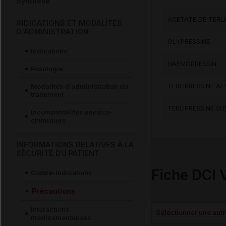
Synthèse
ACETATE DE TERL
INDICATIONS ET MODALITÉS
D'ADMINISTRATION
GLYPRESSINE
Indications
HAEMOPRESSIN
Posologie
TERLIPRESSINE AL
Modalités d'administration du
traitement
TERLIPRESSINE SU
Incompatibilités physico-
chimiques
INFORMATIONS RELATIVES À LA
SÉCURITÉ DU PATIENT
Fiche DCI 
Contre-indications
Précautions
Interactions
Sélectionner une autre
médicamenteuses