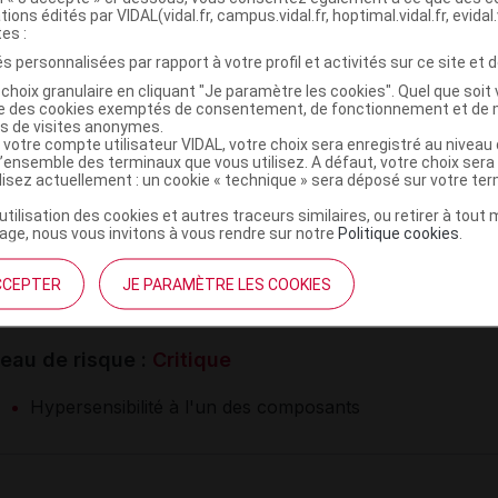
patibilités physico-chimiques
tions édités par VIDAL(vidal.fr, campus.vidal.fr, hoptimal.vidal.fr, evidal.
tes :
compatibilité avec tous les médicaments
s personnalisées par rapport à votre profil et activités sur ce site et d
choix granulaire en cliquant "Je paramètre les cookies". Quel que soit 
ise des cookies exemptés de consentement, de fonctionnement et de 
RMATIONS RELATIVES À LA SÉCURITÉ DU PAT
es de visites anonymes.
 votre compte utilisateur VIDAL, votre choix sera enregistré au nivea
l’ensemble des terminaux que vous utilisez. A défaut, votre choix ser
Niveau de risque :
C
X
ilisez actuellement : un cookie « technique » sera déposé sur votre te
e-indications
’utilisation des cookies et autres traceurs similaires, ou retirer à tou
ge, nous vous invitons à vous rendre sur notre
Politique cookies
.
CCEPTER
JE PARAMÈTRE LES COOKIES
ontre-indication absolue (1)
eau de risque :
Critique
Hypersensibilité à l'un des composants