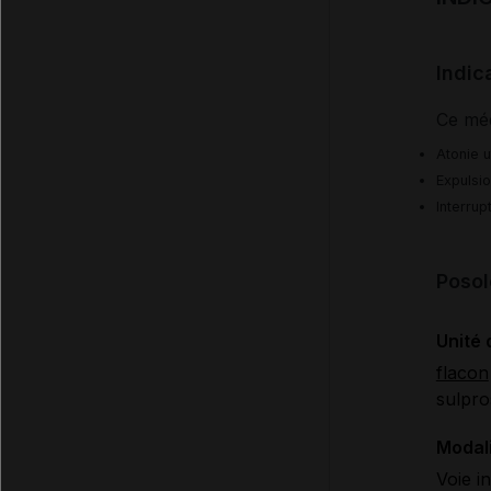
Indic
Ce méd
Atonie u
Expulsio
Interru
Posol
Unité 
flacon
sulpro
Modali
Voie i