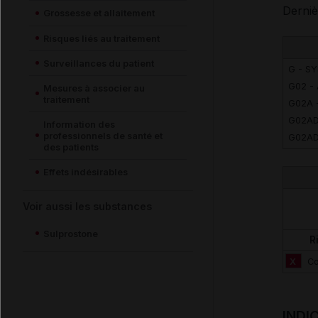
Derniè
Grossesse et allaitement
Risques liés au traitement
Surveillances du patient
G - S
G02 -
Mesures à associer au
traitement
G02A 
G02AD
Information des
professionnels de santé et
G02AD
des patients
Effets indésirables
Voir aussi les substances
Sulprostone
R
X
Co
INDI