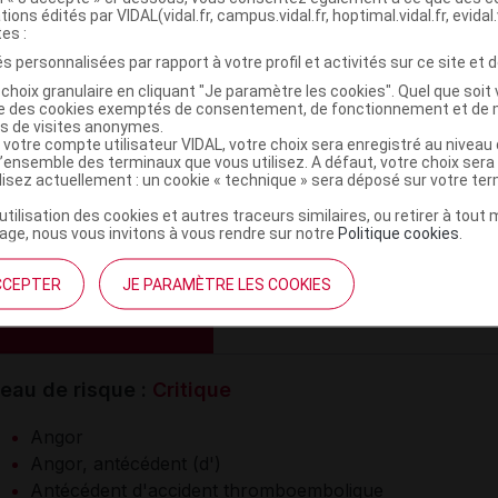
patibilités physico-chimiques
tions édités par VIDAL(vidal.fr, campus.vidal.fr, hoptimal.vidal.fr, evidal.
tes :
mpatibilité avec certains solvants
s personnalisées par rapport à votre profil et activités sur ce site et d
compatibilité avec tous les médicaments
choix granulaire en cliquant "Je paramètre les cookies". Quel que soit 
ise des cookies exemptés de consentement, de fonctionnement et de 
es de visites anonymes.
RMATIONS RELATIVES À LA SÉCURITÉ DU PAT
 votre compte utilisateur VIDAL, votre choix sera enregistré au nivea
l’ensemble des terminaux que vous utilisez. A défaut, votre choix ser
ilisez actuellement : un cookie « technique » sera déposé sur votre te
Niveau de risque :
C
X
’utilisation des cookies et autres traceurs similaires, ou retirer à tou
ge, nous vous invitons à vous rendre sur notre
Politique cookies
.
e-indications
CCEPTER
JE PARAMÈTRE LES COOKIES
ontre-indication absolue (34)
eau de risque :
Critique
Angor
Angor, antécédent (d')
Antécédent d'accident thromboembolique