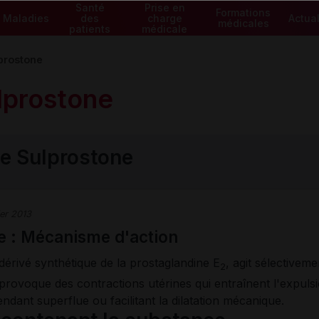
Santé
Prise en
Formations
Maladies
des
charge
Actual
médicales
patients
médicale
prostone
lprostone
e Sulprostone
ier 2013
e : Mécanisme d'action
dérivé synthétique de la prostaglandine E
, agit sélectivem
2
provoque des contractions utérines qui entraînent l'expulsi
rendant superflue ou facilitant la dilatation mécanique.