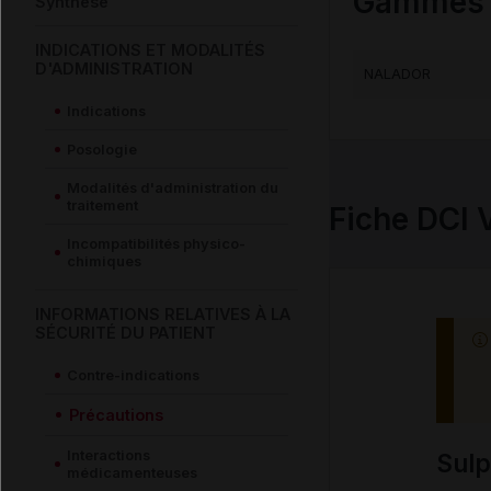
Gammes c
Synthèse
INDICATIONS ET MODALITÉS
D'ADMINISTRATION
NALADOR
Indications
Posologie
Modalités d'administration du
traitement
Fiche DCI 
Incompatibilités physico-
chimiques
INFORMATIONS RELATIVES À LA
SÉCURITÉ DU PATIENT
Contre-indications
Précautions
Interactions
Sul
médicamenteuses