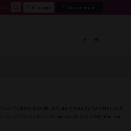
ités
S'inscrire
Se connecter
Rechercher
Copier l'url
Email
ent sur l'utérus gravide, tant au niveau du col utérin que
on du contenu utérin. Au niveau du col, il entraîne une