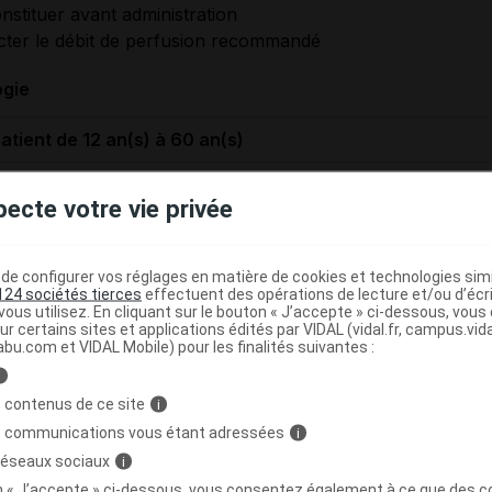
nstituer avant administration
ter le débit de perfusion recommandé
ogie
atient de 12 an(s) à 60 an(s)
ogies maximales
pecte votre vie privée
gie maximale: 1 500 µg par 24 heures
e configurer vos réglages en matière de cookies et technologies simil
124 sociétés tierces
effectuent des opérations de lecture et/ou d’écr
ités d'administration du traitement
ous utilisez. En cliquant sur le bouton « J’accepte » ci-dessous, vou
ur certains sites et applications édités par VIDAL (vidal.fr, campus.vidal.
ministrer strictement par perfusion IV
abu.com et VIDAL Mobile) pour les finalités suivantes :
 pas administrer en bolus
i
pas administrer par voie intra-artérielle
 contenus de ce site
i
specter le débit de perfusion recommandé
s communications vous étant adressées
i
 réseaux sociaux
i
on « J’accepte » ci-dessous, vous consentez également à ce que des co