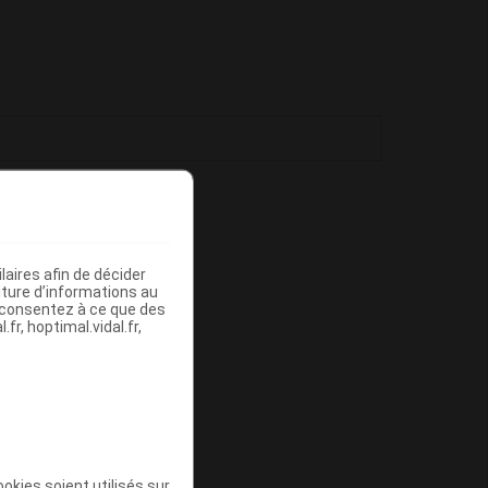
aires afin de décider
iture d’informations au
s consentez à ce que des
fr, hoptimal.vidal.fr,
okies soient utilisés sur