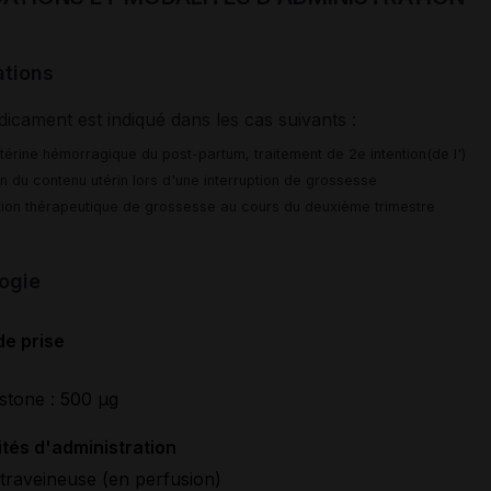
ations
icament est indiqué dans les cas suivants :
térine hémorragique du post-partum, traitement de 2e intention(de l')
n du contenu utérin lors d'une interruption de grossesse
ption thérapeutique de grossesse au cours du deuxième trimestre
ogie
de prise
stone : 500 µg
tés d'administration
ntraveineuse (en perfusion)