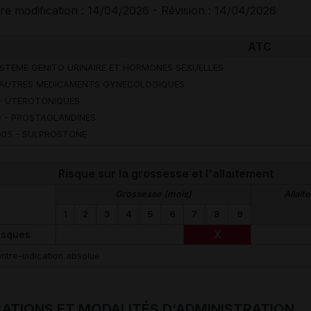
re modification : 14/04/2026 - Révision : 14/04/2026
ATC
YSTEME GENITO URINAIRE ET HORMONES SEXUELLES
 AUTRES MEDICAMENTS GYNECOLOGIQUES
- UTEROTONIQUES
 - PROSTAGLANDINES
05 - SULPROSTONE
Risque sur la grossesse et l'allaitement
Grossesse (mois)
Allait
1
2
3
4
5
6
7
8
9
isques
X
ntre-indication absolue
CATIONS ET MODALITÉS D'ADMINISTRATION