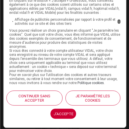
En cliquant sur le bouton « J’accepte » ci-dessous, vous consentez
VIDAL Expert
également à ce que des cookies soient utilisés sur certains sites et
VIDAL Hoptimal
applications édités par VIDAL(vidal.fr, campus.vidal.fr, hoptimal.vidal.fr,
evidal.vidal.fr et VIDAL Mobile) pour les finalités suivantes :
eVIDAL
VIDAL Mobile
Affichage de publicités personnalisées par rapport à votre profil et
i
activités sur ce site et des sites tiers
VIDAL widget
VIDAL Sécurisation
Vous pouvez réaliser un choix granulaire en cliquant "Je paramètre les
cookies". Quel que soit votre choix, vous êtes informé que VIDAL utilise
VIDAL e-Services
des cookies exemptés de consentement, de fonctionnement et de
Espace institutionnel
mesure d'audience pour produire des statistiques de visites
anonymes.
Si vous êtes connecté à votre compte utilisateur VIDAL, votre choix
Qui sommes-nous ?
sera enregistré au niveau de votre compte VIDAL et sera appliqué
VIDAL France
depuis l’ensemble des terminaux que vous utilisez. A défaut, votre
choix sera uniquement applicable au terminal que vous utilisez
Carrières
actuellement : un cookie « technique » sera déposé sur votre terminal
Charte éthique et
pour mémoriser votre choix.
Pour en savoir plus sur l’utilisation des cookies et autres traceurs
déontologique
similaires, ou retirer à tout moment votre consentement à leur usage,
nous vous invitons à vous rendre sur notre
Politique cookies
.
Service client
CONTINUER SANS
JE PARAMÈTRE LES
Contact
ACCEPTER
COOKIES
Aide
Espace partenaires
J'ACCEPTE
Éditeurs de logiciel
VIDAL sur votre site