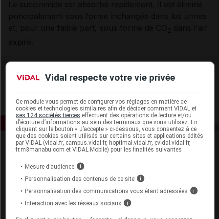
Le succinimide est absorbé rapidement. Il est éliminé
principalement sous forme inchangée dans les urines
et, pour une faible part, sous forme de CO
dans l'air
2
expiré.
Vidal respecte votre vie privée
Ce module vous permet de configurer vos réglages en matière de
cookies et technologies similaires afin de décider comment VIDAL et
ses 124 sociétés tierces
effectuent des opérations de lecture et/ou
d’écriture d’informations au sein des terminaux que vous utilisez. En
cliquant sur le bouton « J’accepte » ci-dessous, vous consentez à ce
que des cookies soient utilisés sur certains sites et applications édités
par VIDAL (vidal.fr, campus.vidal.fr, hoptimal.vidal.fr, evidal.vidal.fr,
fr.m3manabu.com et VIDAL Mobile) pour les finalités suivantes :
Mesure d’audience
i
Personnalisation des contenus de ce site
i
Personnalisation des communications vous étant adressées
i
Espace produit
Interaction avec les réseaux sociaux
i
Boutique