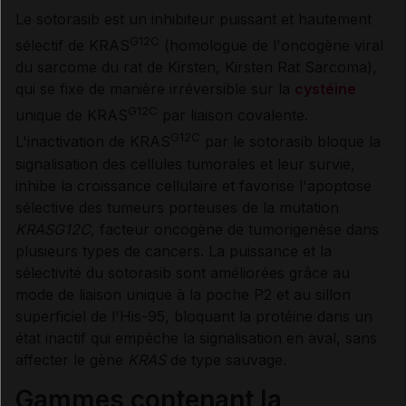
Le sotorasib est un inhibiteur puissant et hautement
G12C
sélectif de KRAS
(homologue de l'oncogène viral
Synthèse
du sarcome du rat de Kirsten, Kirsten Rat Sarcoma),
qui se fixe de manière irréversible sur la
cystéine
INDICATIONS ET MODALITÉS D'ADMINISTRATION
G12C
unique de KRAS
par liaison covalente.
G12C
L'inactivation de KRAS
par le sotorasib bloque la
Indications
signalisation des cellules tumorales et leur survie,
inhibe la croissance cellulaire et favorise l'apoptose
sélective des tumeurs porteuses de la mutation
Posologie
KRASG12C
, facteur oncogène de tumorigenèse dans
plusieurs types de cancers. La puissance et la
Modalités d'administration du traitement
sélectivité du sotorasib sont améliorées grâce au
mode de liaison unique à la poche P2 et au sillon
superficiel de l'His-95, bloquant la protéine dans un
état inactif qui empêche la signalisation en aval, sans
INFORMATIONS RELATIVES À LA SÉCURITÉ DU
affecter le gène
KRAS
de type sauvage.
PATIENT
Gammes contenant la