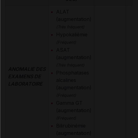
ALAT
(augmentation)
(Très fréquent)
Hypokaliémie
(Fréquent)
ASAT
(augmentation)
(Très fréquent)
ANOMALIE DES
Phosphatases
EXAMENS DE
alcalines
LABORATOIRE
(augmentation)
(Fréquent)
Gamma GT
(augmentation)
(Fréquent)
Bilirubinémie
(augmentation)