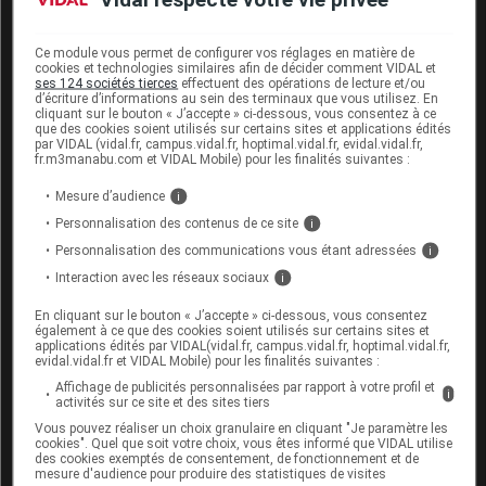
Inducteurs enzymatiques +
Isavuconazole
Ce module vous permet de configurer vos réglages en matière de
cookies et technologies similaires afin de décider comment VIDAL et
Inducteurs enzymatiques +
Lurasidone
ses 124 sociétés tierces
effectuent des opérations de lecture et/ou
d’écriture d’informations au sein des terminaux que vous utilisez. En
cliquant sur le bouton « J’accepte » ci-dessous, vous consentez à ce
Inducteurs enzymatiques +
Midostaurine
que des cookies soient utilisés sur certains sites et applications édités
par VIDAL (vidal.fr, campus.vidal.fr, hoptimal.vidal.fr, evidal.vidal.fr,
fr.m3manabu.com et VIDAL Mobile) pour les finalités suivantes :
Inducteurs enzymatiques +
Nirmatrelvir
boosté par ritonavir
Mesure d’audience
i
Personnalisation des contenus de ce site
i
Inducteurs enzymatiques +
Rilpivirine
Personnalisation des communications vous étant adressées
i
Interaction avec les réseaux sociaux
i
Inducteurs enzymatiques +
Voxilaprévir
En cliquant sur le bouton « J’accepte » ci-dessous, vous consentez
également à ce que des cookies soient utilisés sur certains sites et
applications édités par VIDAL(vidal.fr, campus.vidal.fr, hoptimal.vidal.fr,
evidal.vidal.fr et VIDAL Mobile) pour les finalités suivantes :
Affichage de publicités personnalisées par rapport à votre profil et
Interactions alimentaires,
i
activités sur ce site et des sites tiers
phytothérapeutiques et médicamenteuses
Vous pouvez réaliser un choix granulaire en cliquant "Je paramètre les
cookies". Quel que soit votre choix, vous êtes informé que VIDAL utilise
Interaction alimentaire : boissons acides
des cookies exemptés de consentement, de fonctionnement et de
mesure d'audience pour produire des statistiques de visites