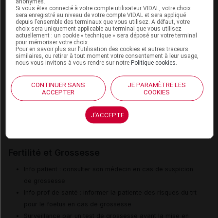
anonymes.
Si vous êtes connecté à votre compte utilisateur VIDAL, votre choix
sera enregistré au niveau de votre compte VIDAL et sera appliqué
Grossesse et allaitement
depuis l’ensemble des terminaux que vous utilisez. A défaut, votre
choix sera uniquement applicable au terminal que vous utilisez
actuellement : un cookie « technique » sera déposé sur votre terminal
Contre-indications et précautions d'emploi
pour mémoriser votre choix.
Pour en savoir plus sur l’utilisation des cookies et autres traceurs
similaires, ou retirer à tout moment votre consentement à leur usage,
Grossesse (mois)
Allaitement
nous vous invitons à vous rendre sur notre
Politique cookies
.
1
2
3
4
5
6
7
8
9
CONTINUER SANS
JE PARAMÈTRE LES
ACCEPTER
COOKIES
II
II
Risques
J'ACCEPTE
II
Précaution
Fertilité et Grossesse
Info patient : consulter son médecin en cas de suspicion
de grossesse
Info prof de santé : informer la patiente des risques du trt
pour le foetus en cas de grossesse
Surveillance par un test de grossesse avant la mise en