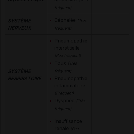
fréquent)
Céphalée
SYSTÈME
(Très
NERVEUX
fréquent)
Pneumopathie
interstitielle
(Peu fréquent)
Toux
(Très
SYSTÈME
fréquent)
RESPIRATOIRE
Pneumopathie
inflammatoire
(Fréquent)
Dyspnée
(Très
fréquent)
Insuffisance
rénale
(Peu