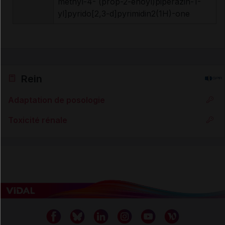
méthyl-4- (prop-2-énoyl)pipérazin-1-
yl]pyrido[2,3-d]pyrimidin2(1H)-one
Rein
Adaptation de posologie
Toxicité rénale