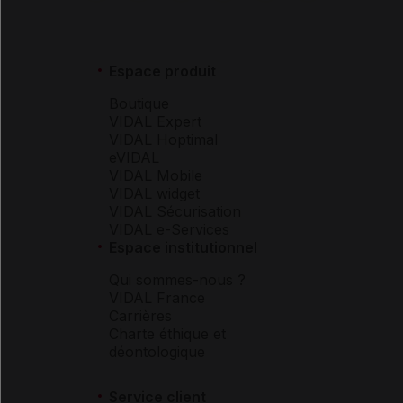
Espace produit
Boutique
VIDAL Expert
VIDAL Hoptimal
eVIDAL
VIDAL Mobile
VIDAL widget
VIDAL Sécurisation
VIDAL e-Services
Espace institutionnel
Qui sommes-nous ?
VIDAL France
Carrières
Charte éthique et
déontologique
Service client