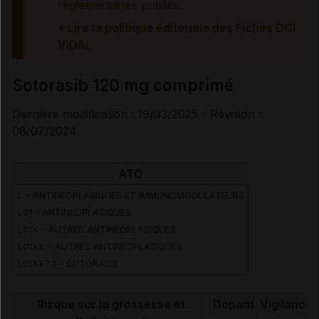
réglementaires publiés.
+ Lire la politique éditoriale des Fiches DCI
Traitement à arrêter définitivement en cas de...
VIDAL
Effets indésirables
Sotorasib 120 mg comprimé
Dernière modification : 19/03/2025 - Révision :
08/07/2024
Voir aussi les substances
ATC
Sotorasib
L - ANTINEOPLASIQUES ET IMMUNOMODULATEURS
L01 - ANTINEOPLASIQUES
L01X - AUTRES ANTINEOPLASIQUES
L01XX - AUTRES ANTINEOPLASIQUES
L01XX73 - SOTORASIB
Risque sur la grossesse et
Dopant
Vigilance