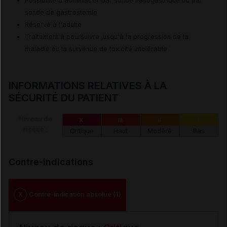
Possibilité d'administrer par sonde nasogastrique ou par
sonde de gastrostomie
Réservé à l'adulte
Traitement à poursuivre jusqu'à la progression de la
maladie ou la survenue de toxicité intolérable
INFORMATIONS RELATIVES À LA
SÉCURITÉ DU PATIENT
Niveau de
X
III
II
I
risque :
Critique
Haut
Modéré
Bas
Contre-indications
X
Contre-indication absolue (1)