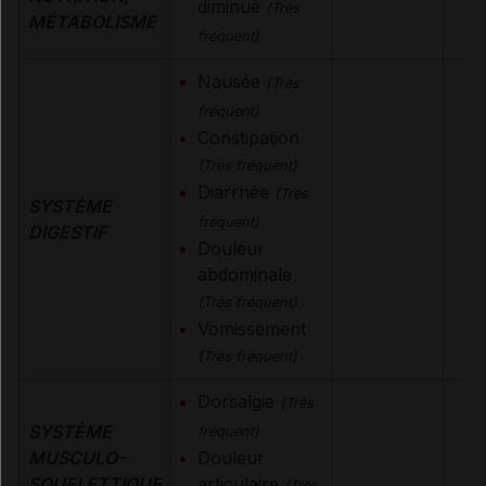
diminué
(Très
MÉTABOLISME
fréquent)
Nausée
(Très
fréquent)
Constipation
(Très fréquent)
Diarrhée
(Très
SYSTÈME
fréquent)
DIGESTIF
Douleur
abdominale
(Très fréquent)
Vomissement
(Très fréquent)
Dorsalgie
(Très
SYSTÈME
fréquent)
MUSCULO-
Douleur
SQUELETTIQUE
articulaire
(Très