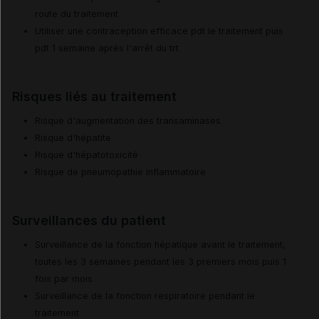
route du traitement
Utiliser une contraception efficace pdt le traitement puis
pdt 1 semaine après l'arrêt du trt
Risques liés au traitement
Risque d'augmentation des transaminases
Risque d'hépatite
Risque d'hépatotoxicité
Risque de pneumopathie inflammatoire
Surveillances du patient
Surveillance de la fonction hépatique avant le traitement,
toutes les 3 semaines pendant les 3 premiers mois puis 1
fois par mois
Surveillance de la fonction respiratoire pendant le
traitement