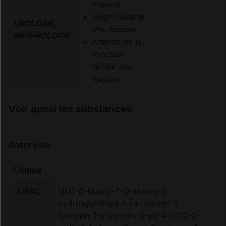
fréquent)
Néphropathie
UROLOGIE,
(Peu fréquent)
NÉPHROLOGIE
Atteinte de la
fonction
rénale
(Peu
fréquent)
Voir aussi les substances
Sotorasib
Chimie
IUPAC
(1M)-6-fluoro-7-(2-fluoro-6-
hydroxyphényl)-1-[4- méthyl-2-
(propan-2-yl)pyridin-3-yl]-4-[(2S)-2-