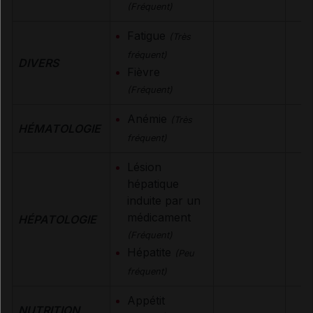
(Fréquent)
Fatigue
(Très
fréquent)
DIVERS
Fièvre
(Fréquent)
Anémie
(Très
HÉMATOLOGIE
fréquent)
Lésion
hépatique
induite par un
médicament
HÉPATOLOGIE
(Fréquent)
Hépatite
(Peu
fréquent)
Appétit
NUTRITION,