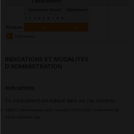
l'allaitement
Grossesse (mois)
Allaitement
1
2
3
4
5
6
7
8
9
Risques
II
II
II
Précaution
INDICATIONS ET MODALITÉS
D'ADMINISTRATION
Indications
Ce médicament est indiqué dans les cas suivants :
CBNPC métastatique avec mutation KRAS G12C, traitement de
2ème intention (du)