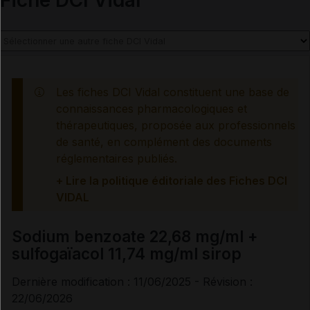
Contre-indications
Précautions
Les fiches DCI Vidal constituent une base de
connaissances pharmacologiques et
Interactions médicamenteuses
thérapeutiques, proposée aux professionnels
de santé, en complément des documents
Grossesse et allaitement
réglementaires publiés.
+ Lire la politique éditoriale des Fiches DCI
Mesures à associer au traitement
VIDAL
Information des professionnels de santé et des
Sodium benzoate 22,68 mg/ml +
patients
sulfogaïacol 11,74 mg/ml sirop
Effets indésirables
Dernière modification : 11/06/2025 - Révision :
22/06/2026