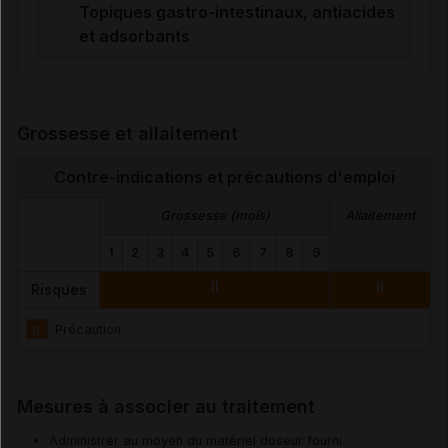
Topiques gastro-intestinaux, antiacides
et adsorbants
Grossesse et allaitement
Contre-indications et précautions d'emploi
Grossesse (mois)
Allaitement
1
2
3
4
5
6
7
8
9
II
II
Risques
II
Précaution
Mesures à associer au traitement
Administrer au moyen du matériel doseur fourni