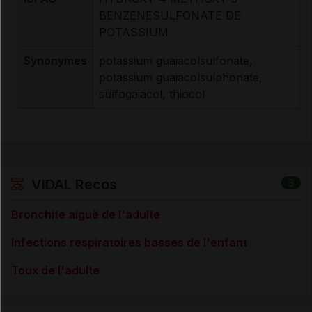
BENZENESULFONATE DE
POTASSIUM
Synonymes
potassium guaiacolsulfonate,
potassium guaiacolsulphonate,
sulfogaiacol, thiocol
VIDAL Recos
3
Bronchite aiguë de l'adulte
Infections respiratoires basses de l'enfant
Toux de l'adulte