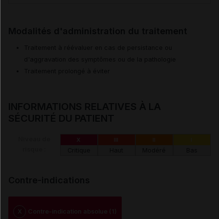
Modalités d'administration du traitement
Traitement à réévaluer en cas de persistance ou
d'aggravation des symptômes ou de la pathologie
Traitement prolongé à éviter
INFORMATIONS RELATIVES À LA
SÉCURITÉ DU PATIENT
Niveau de
X
III
II
I
risque :
Critique
Haut
Modéré
Bas
Contre-indications
X
Contre-indication absolue (1)