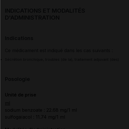
INDICATIONS ET MODALITÉS
D'ADMINISTRATION
Indications
Ce médicament est indiqué dans les cas suivants :
Sécrétion bronchique, troubles (de la), traitement adjuvant (des)
Posologie
Unité de prise
ml
sodium benzoate : 22.68 mg/1 ml
sulfogaïacol : 11.74 mg/1 ml