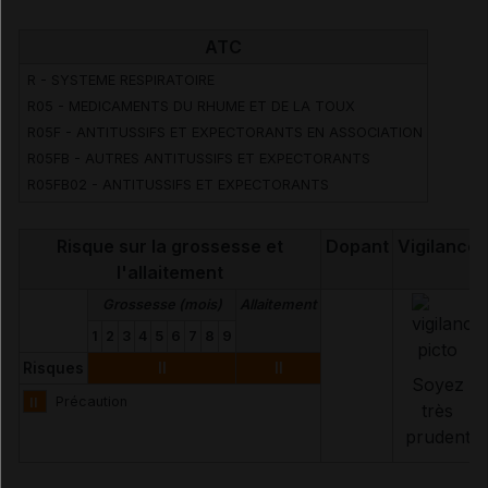
ATC
Voir aussi les substances
R - SYSTEME RESPIRATOIRE
R05 - MEDICAMENTS DU RHUME ET DE LA TOUX
Sodium benzoate
R05F - ANTITUSSIFS ET EXPECTORANTS EN ASSOCIATION
R05FB - AUTRES ANTITUSSIFS ET EXPECTORANTS
Sulfogaïacol
R05FB02 - ANTITUSSIFS ET EXPECTORANTS
Risque sur la grossesse et
Dopant
Vigilance
l'allaitement
Grossesse (mois)
Allaitement
1
2
3
4
5
6
7
8
9
Risques
II
II
Soyez
II
Précaution
très
prudent