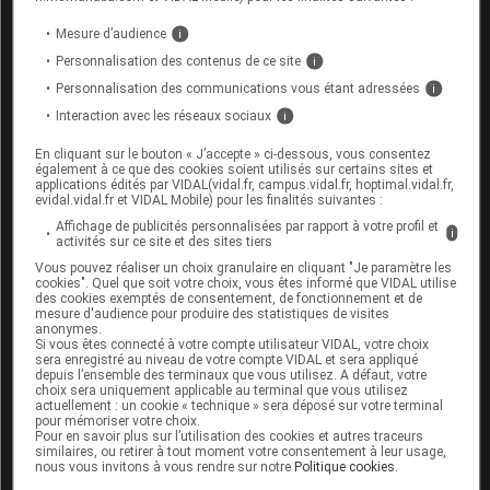
désodé
Mesure d’audience
i
Ulcère gastroduodénal évolutif
Personnalisation des contenus de ce site
i
Personnalisation des communications vous étant adressées
i
Interaction avec les réseaux sociaux
i
En cliquant sur le bouton « J’accepte » ci-dessous, vous consentez
Interactions médicamenteuses
également à ce que des cookies soient utilisés sur certains sites et
applications édités par VIDAL(vidal.fr, campus.vidal.fr, hoptimal.vidal.fr,
evidal.vidal.fr et VIDAL Mobile) pour les finalités suivantes :
Affichage de publicités personnalisées par rapport à votre profil et
Vérifier une interaction
i
activités sur ce site et des sites tiers
Saisir le nom d’un autre médicament pour lancer
Vous pouvez réaliser un choix granulaire en cliquant "Je paramètre les
cookies". Quel que soit votre choix, vous êtes informé que VIDAL utilise
l’analyse d’ordonnance :
des cookies exemptés de consentement, de fonctionnement et de
mesure d'audience pour produire des statistiques de visites
anonymes.
Si vous êtes connecté à votre compte utilisateur VIDAL, votre choix
sera enregistré au niveau de votre compte VIDAL et sera appliqué
depuis l’ensemble des terminaux que vous utilisez. A défaut, votre
choix sera uniquement applicable au terminal que vous utilisez
Les informations fournies sur les interactions
actuellement : un cookie « technique » sera déposé sur votre terminal
pour mémoriser votre choix.
médicamenteuses résultent de la synthèse des
Pour en savoir plus sur l’utilisation des cookies et autres traceurs
similaires, ou retirer à tout moment votre consentement à leur usage,
sources consultées par l'équipe scientifique de
nous vous invitons à vous rendre sur notre
Politique cookies
.
Vidal