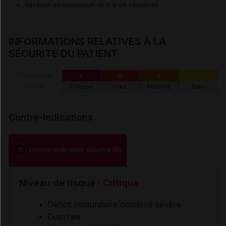
Réservé au nourrisson de 6 à 24 semaines
INFORMATIONS RELATIVES À LA
SÉCURITÉ DU PATIENT
Niveau de
X
III
II
I
risque :
Critique
Haut
Modéré
Bas
Contre-indications
X
Contre-indication absolue (8)
Niveau de risque :
Critique
Déficit immunitaire combiné sévère
Diarrhée