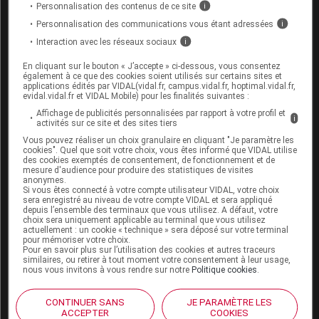
Personnalisation des contenus de ce site
i
Interactions médicamenteuses
Personnalisation des communications vous étant adressées
i
Interaction avec les réseaux sociaux
i
Vérifier une interaction
En cliquant sur le bouton « J’accepte » ci-dessous, vous consentez
également à ce que des cookies soient utilisés sur certains sites et
Saisir le nom d’un autre médicament pour lancer
applications édités par VIDAL(vidal.fr, campus.vidal.fr, hoptimal.vidal.fr,
l’analyse d’ordonnance :
evidal.vidal.fr et VIDAL Mobile) pour les finalités suivantes :
Affichage de publicités personnalisées par rapport à votre profil et
i
activités sur ce site et des sites tiers
Vous pouvez réaliser un choix granulaire en cliquant "Je paramètre les
cookies". Quel que soit votre choix, vous êtes informé que VIDAL utilise
des cookies exemptés de consentement, de fonctionnement et de
Les informations fournies sur les interactions
mesure d'audience pour produire des statistiques de visites
anonymes.
médicamenteuses résultent de la synthèse des
Si vous êtes connecté à votre compte utilisateur VIDAL, votre choix
sera enregistré au niveau de votre compte VIDAL et sera appliqué
sources consultées par l'équipe scientifique de
depuis l’ensemble des terminaux que vous utilisez. A défaut, votre
Vidal
choix sera uniquement applicable au terminal que vous utilisez
actuellement : un cookie « technique » sera déposé sur votre terminal
Elles ne reflètent pas systématiquement les
pour mémoriser votre choix.
Pour en savoir plus sur l’utilisation des cookies et autres traceurs
informations portées par les RCP
similaires, ou retirer à tout moment votre consentement à leur usage,
nous vous invitons à vous rendre sur notre
Politique cookies
.
Elles se veulent à visée pratique pour les
professionnels de santé
CONTINUER SANS
JE PARAMÈTRE LES
L'absence d'une IAM dans la base Vidal ne doit
ACCEPTER
COOKIES