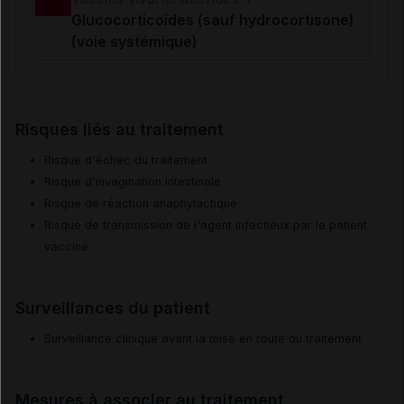
Glucocorticoïdes (sauf hydrocortisone)
(voie systémique)
Risques liés au traitement
Risque d'échec du traitement
Risque d'invagination intestinale
Risque de réaction anaphylactique
Risque de transmission de l'agent infectieux par le patient
vacciné
Surveillances du patient
Surveillance clinique avant la mise en route du traitement
Mesures à associer au traitement