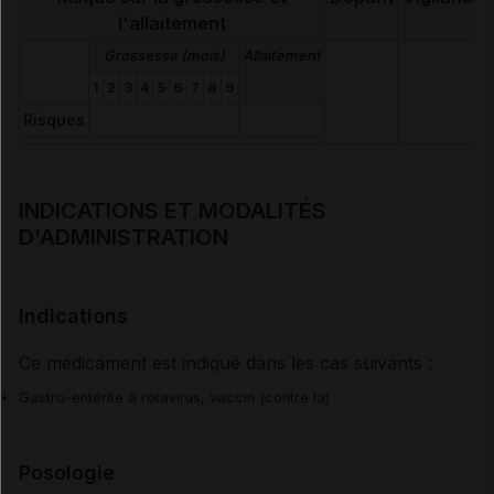
l'allaitement
Grossesse (mois)
Allaitement
1
2
3
4
5
6
7
8
9
Risques
INDICATIONS ET MODALITÉS
D'ADMINISTRATION
Indications
Ce médicament est indiqué dans les cas suivants :
Gastro-entérite à rotavirus, vaccin (contre la)
Posologie