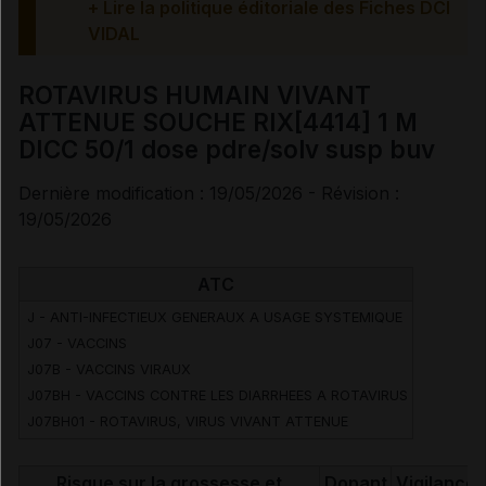
Précautions
+ Lire la politique éditoriale des Fiches DCI
VIDAL
Interactions médicamenteuses
ROTAVIRUS HUMAIN VIVANT
ATTENUE SOUCHE RIX[4414] 1 M
Risques liés au traitement
DICC 50/1 dose pdre/solv susp buv
Dernière modification : 19/05/2026 - Révision :
Surveillances du patient
19/05/2026
Mesures à associer au traitement
ATC
Information des professionnels de santé et des
J - ANTI-INFECTIEUX GENERAUX A USAGE SYSTEMIQUE
patients
J07 - VACCINS
J07B - VACCINS VIRAUX
Effets indésirables
J07BH - VACCINS CONTRE LES DIARRHEES A ROTAVIRUS
J07BH01 - ROTAVIRUS, VIRUS VIVANT ATTENUE
Risque sur la grossesse et
Dopant
Vigilance