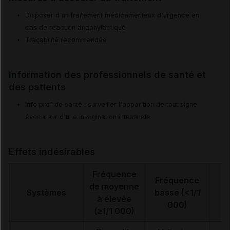
Disposer d'un traitement médicamenteux d'urgence en
cas de réaction anaphylactique
Traçabilité recommandée
Information des professionnels de santé et
des patients
Info prof de santé : surveiller l'apparition de tout signe
évocateur d'une invagination intestinale
Effets indésirables
Fréquence
Fréquence
de moyenne
Systèmes
basse (<1/1
à élevée
000)
(≥1/1 000)