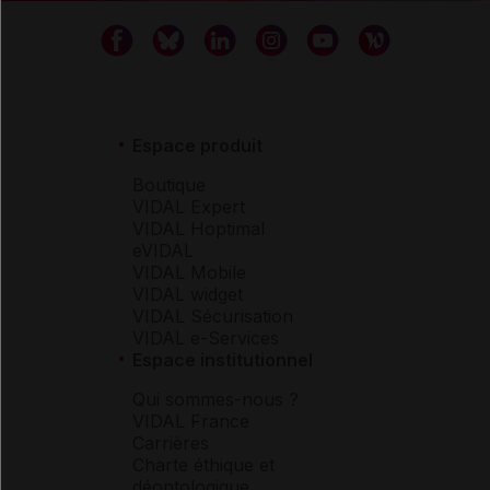
Espace produit
Boutique
VIDAL Expert
VIDAL Hoptimal
eVIDAL
VIDAL Mobile
VIDAL widget
VIDAL Sécurisation
VIDAL e-Services
Espace institutionnel
Qui sommes-nous ?
VIDAL France
Carrières
Charte éthique et
déontologique