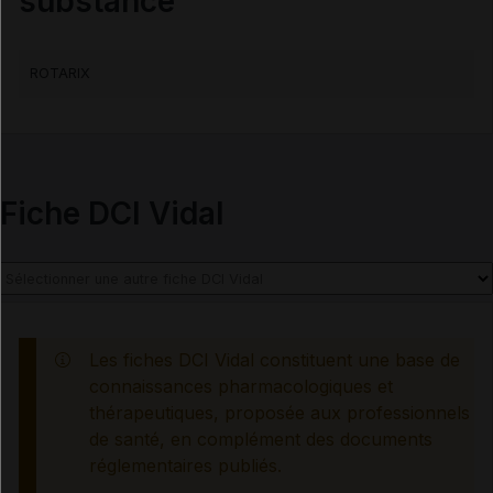
substance
INDICATIONS ET MODALITÉS D'ADMINISTRATION
ROTARIX
Indications
Posologie
Fiche DCI Vidal
Modalités d'administration du traitement
INFORMATIONS RELATIVES À LA SÉCURITÉ DU
Les fiches DCI Vidal constituent une base de
PATIENT
connaissances pharmacologiques et
thérapeutiques, proposée aux professionnels
Contre-indications
de santé, en complément des documents
réglementaires publiés.