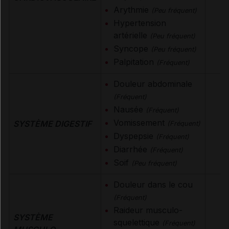
Arythmie
(Peu fréquent)
Hypertension
artérielle
(Peu fréquent)
Syncope
(Peu fréquent)
Palpitation
(Fréquent)
Douleur abdominale
(Fréquent)
Nausée
(Fréquent)
Vomissement
SYSTÈME DIGESTIF
(Fréquent)
Dyspepsie
(Fréquent)
Diarrhée
(Fréquent)
Soif
(Peu fréquent)
Douleur dans le cou
(Fréquent)
Raideur musculo-
SYSTÈME
squelettique
(Fréquent)