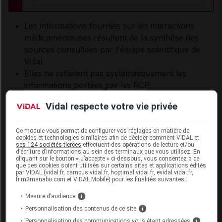
Les informations fournies sur les interactions
médicamenteuses résultent de la synthèse des
sources consultées par l'équipe scientifique de
Vidal
Elles ne reflètent pas systématiquement les
informations portées par les RCP
Elles se veulent à visée pratique pour les
Vidal respecte votre vie privée
professionnels de santé
L'absence d'une IAM dans la base Vidal ne doit
Ce module vous permet de configurer vos réglages en matière de
jamais être interprétée comme une preuve
cookies et technologies similaires afin de décider comment VIDAL et
d'innocuité
ses 124 sociétés tierces
effectuent des opérations de lecture et/ou
d’écriture d’informations au sein des terminaux que vous utilisez. En
cliquant sur le bouton « J’accepte » ci-dessous, vous consentez à ce
que des cookies soient utilisés sur certains sites et applications édités
par VIDAL (vidal.fr, campus.vidal.fr, hoptimal.vidal.fr, evidal.vidal.fr,
X
Contre-indication (2)
II
Précaution d'emploi (1)
I
A 
fr.m3manabu.com et VIDAL Mobile) pour les finalités suivantes :
Mesure d’audience
i
Niveau de risque :
Critique
Personnalisation des contenus de ce site
i
Personnalisation des communications vous étant adressées
i