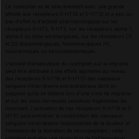
Le rizatriptan se lie sélectivement avec une grande
affinité aux récepteurs 5-HT1B et 5-HT1D et a peu ou
Synthèse
pas d'effet ni d'activité pharmacologique sur les
récepteurs 5-HT2, 5-HT3, sur les récepteurs alpha-1,
INDICATIONS ET MODALITÉS D'ADMINISTRATION
alpha-2 ou bêta-adrénergiques, sur les récepteurs D1
et D2 dopaminergiques, histaminergiques H1,
muscariniques ou benzodiazépiniques.
Indications
L'activité thérapeutique du rizatriptan sur la migraine
peut être attribuée à ses effets agonistes au niveau
Posologie
des récepteurs 5-HT1B et 5-HT1D des vaisseaux
sanguins intracrâniens extracérébraux dont on
Modalités d'administration du traitement
suppose qu'ils se dilatent lors d'une crise de migraine
et sur les voies nerveuses sensitives trigéminées les
innervant. L'activation de ces récepteurs 5-HT1B et 5-
HT1D peut entraîner la constriction des vaisseaux
INFORMATIONS RELATIVES À LA SÉCURITÉ DU
sanguins intracrâniens responsables de la douleur et
PATIENT
l'inhibition de la libération de neuropeptides ; cette
inhibition entraîne une diminution de l'inflammation