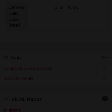
Defined
Oral
:
10 mg
Daily
Dose
(WHO)
Rein
Adaptation de posologie
Toxicité rénale
VIDAL Recos
1
Migraine