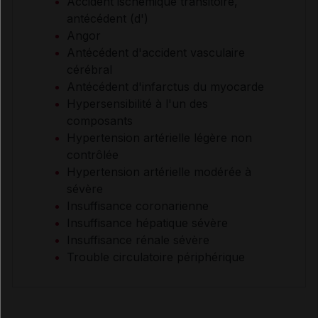
Accident ischémique transitoire,
antécédent (d')
Angor
Antécédent d'accident vasculaire
cérébral
Antécédent d'infarctus du myocarde
Hypersensibilité à l'un des
composants
Hypertension artérielle légère non
contrôlée
Hypertension artérielle modérée à
sévère
Insuffisance coronarienne
Insuffisance hépatique sévère
Insuffisance rénale sévère
Trouble circulatoire périphérique