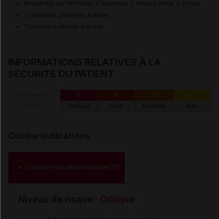
Respecter un intervalle d'au moins 2 heures entre 2 prises
Traitement prolongé à éviter
Traitement répété à éviter
INFORMATIONS RELATIVES À LA
SÉCURITÉ DU PATIENT
Niveau de
X
III
II
I
risque :
Critique
Haut
Modéré
Bas
Contre-indications
X
Contre-indication absolue (11)
Niveau de risque :
Critique