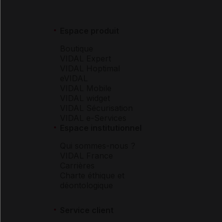
Espace produit
Boutique
VIDAL Expert
VIDAL Hoptimal
eVIDAL
VIDAL Mobile
VIDAL widget
VIDAL Sécurisation
VIDAL e-Services
Espace institutionnel
Qui sommes-nous ?
VIDAL France
Carrières
Charte éthique et
déontologique
Service client