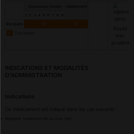
Grossesse (mois)
Allaitement
1
2
3
4
5
6
7
8
9
Risques
II
II
Soyez
II
Précaution
très
prudent
INDICATIONS ET MODALITÉS
D'ADMINISTRATION
Indications
Ce médicament est indiqué dans les cas suivants :
Migraine, traitement de la crise (de)