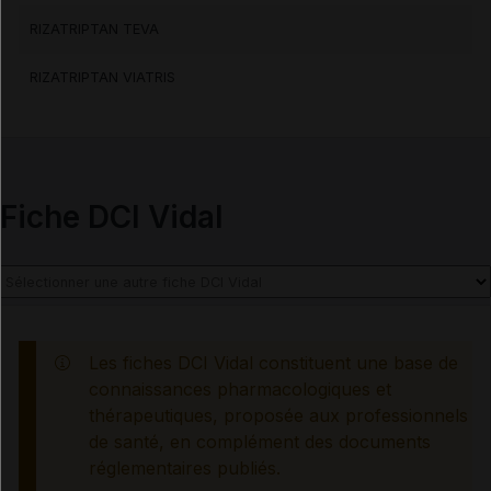
RIZATRIPTAN TEVA
Effets indésirables
RIZATRIPTAN VIATRIS
Voir aussi les substances
Fiche DCI Vidal
Rizatriptan benzoate
Les fiches DCI Vidal constituent une base de
connaissances pharmacologiques et
thérapeutiques, proposée aux professionnels
de santé, en complément des documents
réglementaires publiés.