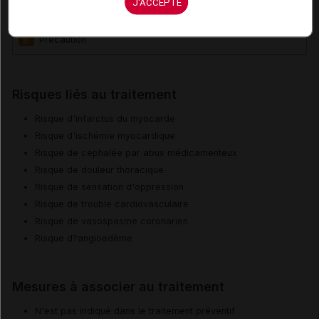
J'ACCEPTE
II
II
Risques
II
Précaution
Risques liés au traitement
Risque d'infarctus du myocarde
Risque d'ischémie myocardique
Risque de céphalée par abus médicamenteux
Risque de douleur thoracique
Risque de sensation d'oppression
Risque de trouble cardiovasculaire
Risque de vasospasme coronarien
Risque d?angioedème
Mesures à associer au traitement
N'est pas indiqué dans le traitement préventif