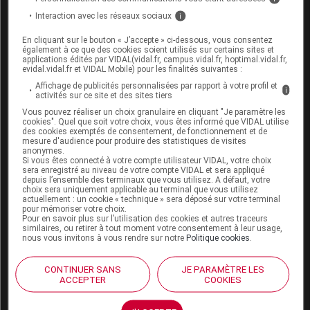
Triptans +
Alcaloïdes de l'ergot de seigle
Interaction avec les réseaux sociaux
i
vasoconstricteurs
En cliquant sur le bouton « J’accepte » ci-dessous, vous consentez
également à ce que des cookies soient utilisés sur certains sites et
Triptans métabolisés par la MAO +
IMAO-A
applications édités par VIDAL(vidal.fr, campus.vidal.fr, hoptimal.vidal.fr,
réversibles, y compris oxazolidinones et
evidal.vidal.fr et VIDAL Mobile) pour les finalités suivantes :
bleu de méthylène
Affichage de publicités personnalisées par rapport à votre profil et
i
activités sur ce site et des sites tiers
Triptans métabolisés par la MAO +
IMAO-B
Vous pouvez réaliser un choix granulaire en cliquant "Je paramètre les
cookies". Quel que soit votre choix, vous êtes informé que VIDAL utilise
Triptans métabolisés par la MAO +
IMAO
des cookies exemptés de consentement, de fonctionnement et de
mesure d'audience pour produire des statistiques de visites
irréversibles
anonymes.
Si vous êtes connecté à votre compte utilisateur VIDAL, votre choix
sera enregistré au niveau de votre compte VIDAL et sera appliqué
depuis l’ensemble des terminaux que vous utilisez. A défaut, votre
choix sera uniquement applicable au terminal que vous utilisez
actuellement : un cookie « technique » sera déposé sur votre terminal
pour mémoriser votre choix.
Grossesse et allaitement
Pour en savoir plus sur l’utilisation des cookies et autres traceurs
similaires, ou retirer à tout moment votre consentement à leur usage,
nous vous invitons à vous rendre sur notre
Politique cookies
.
Contre-indications et précautions d'emploi
CONTINUER SANS
JE PARAMÈTRE LES
Grossesse (mois)
Allaitement
ACCEPTER
COOKIES
1
2
3
4
5
6
7
8
9